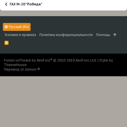
ГАЗ М-20 "Победа"
Русский (RU)
Условия и правила
Политика конфиденциальности
Помощь
R
S
S
®
Forum software by XenForo
© 2010-2019 XenForo Ltd.
|
Style by
ThemeHouse
Перевод от Jumuro ®