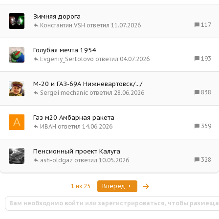
Зимняя дорога
117
Константин VSH
11.07.2026
Голубая мечта 1954
193
Evgeniy_Sertolovo
04.07.2026
М-20 и ГАЗ-69А Нижневартовск/.../
838
Sergei mechanic
28.06.2026
Газ м20 Амбарная ракета
А
359
ИВАН
14.06.2026
Пенсионный проект Калуга
328
ash-oldgaz
10.05.2026
Последняя
1 из 25
Вперед
Вам необходимо войти или зарегистрироваться, чтобы размеща