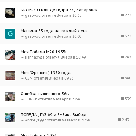
ГАЗ М-20 ПОБЕДА Гидра 58, Хабаровск
277
gazovod
Вчера в 20:35
Машина 55 года на каждый день
G
372
gazovod
Вчера в 20:08
Моя Победа М20 1955г
283
Паппаруда
Вчера в 10:49
Моя "Фрэнсис", 1950 года.
880
СЭМ
Вчера в 09:23
Ошибка выжившего 56г.
539
TUNER
Четверг в 23:41
ПОБЕДА , ГАЗ 69 и ЗАЗик . Выборг
2 431
Andrey1992
Четверг в 21:58
Моя Победа, 1956