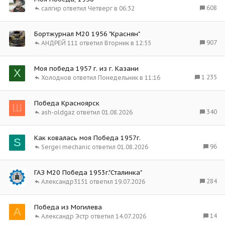
608
салгир
Четверг в 06:32
Бортжурнал М20 1956 "Краснян"
907
АНДРЕЙ 111
Вторник в 12:55
Моя победа 1957 г. из г. Казани
Х
1 235
Холоднов
Понедельник в 11:16
Победа Красноярск
Ш
340
ash-oldgaz
01.08.2026
Как ковалась моя Победа 1957г.
S
96
Sergei mechanic
01.08.2026
ГАЗ М20 Победа 1953г."Сталинка"
284
Александр3151
19.07.2026
Победа из Могилева
А
14
Александр Эстр
14.07.2026