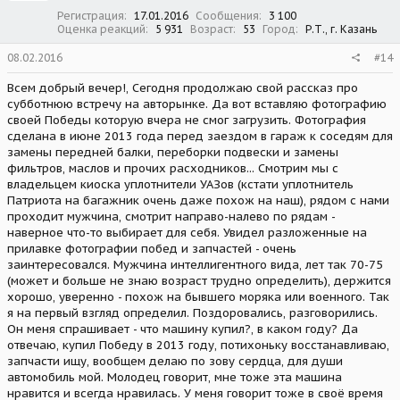
Регистрация
17.01.2016
Сообщения
3 100
Оценка реакций
5 931
Возраст
53
Город
Р.Т., г. Казань
08.02.2016
#14
Всем добрый вечер!, Сегодня продолжаю свой рассказ про
субботнюю встречу на авторынке. Да вот вставляю фотографию
своей Победы которую вчера не смог загрузить. Фотография
сделана в июне 2013 года перед заездом в гараж к соседям для
замены передней балки, переборки подвески и замены
фильтров, маслов и прочих расходников... Смотрим мы с
владельцем киоска уплотнители УАЗов (кстати уплотнитель
Патриота на багажник очень даже похож на наш), рядом с нами
проходит мужчина, смотрит направо-налево по рядам -
наверное что-то выбирает для себя. Увидел разложенные на
прилавке фотографии побед и запчастей - очень
заинтересовался. Мужчина интеллигентного вида, лет так 70-75
(может и больше не знаю возраст трудно определить), держится
хорошо, уверенно - похож на бывшего моряка или военного. Так
я на первый взгляд определил. Поздоровались, разговорились.
Он меня спрашивает - что машину купил?, в каком году? Да
отвечаю, купил Победу в 2013 году, потихоньку восстанавливаю,
запчасти ищу, вообщем делаю по зову сердца, для души
автомобиль мой. Молодец говорит, мне тоже эта машина
нравится и всегда нравилась. У меня говорит тоже в своё время