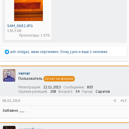
SAM_0682.JPG
138,5 КБ
Просмотры: 1 876
Р
ash-oldgaz
,
иван сергеевич
,
Stray_Lynx
и еще 1 человек
е
а
к
ц
varvar
и
Пользователь
10 лет на форуме
и
:
Регистрация
22.11.2015
Сообщения
803
Оценка реакций
208
Возраст
54
Город
Саратов
08.02.2016
#15
Забавно ,,,,,,