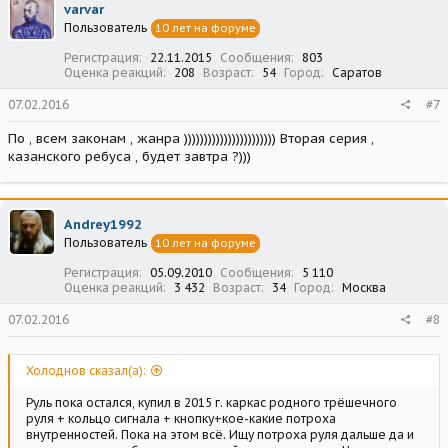
varvar
Пользователь
10 лет на форуме
Регистрация
22.11.2015
Сообщения
803
Оценка реакций
208
Возраст
54
Город
Саратов
07.02.2016
#7
По , всем законам , жанра ))))))))))))))))))))))) Вторая серия ,
казанского ребуса , будет завтра ?)))
Andrey1992
Пользователь
10 лет на форуме
Регистрация
05.09.2010
Сообщения
5 110
Оценка реакций
3 432
Возраст
34
Город
Москва
07.02.2016
#8
Холоднов сказал(а):
Руль пока остался, купил в 2015 г. каркас родного трёшечного
руля + кольцо сигнала + кнопку+кое-какие потроха
внутренностей. Пока на этом всё. Ищу потроха руля дальше да и