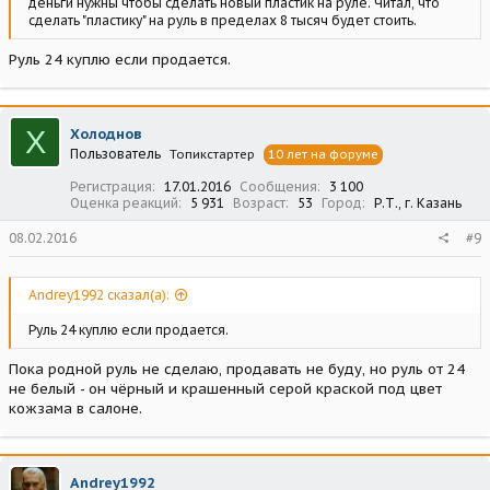
деньги нужны чтобы сделать новый пластик на руле. Читал, что
сделать "пластику" на руль в пределах 8 тысяч будет стоить.
Руль 24 куплю если продается.
Х
Холоднов
Пользователь
Топикстартер
10 лет на форуме
Регистрация
17.01.2016
Сообщения
3 100
Оценка реакций
5 931
Возраст
53
Город
Р.Т., г. Казань
08.02.2016
#9
Andrey1992 сказал(а):
Руль 24 куплю если продается.
Пока родной руль не сделаю, продавать не буду, но руль от 24
не белый - он чёрный и крашенный серой краской под цвет
кожзама в салоне.
Andrey1992