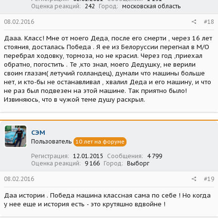
Оценка реакций
242
Город
московская область
08.02.2016
#18
Дааа. Класс! Мне от моего Деда, после его смерти , через 16 лет
стояния, досталась Победа . Я ее из Белоруссии перегнал в М/О
перебрал ходовку, тормоза, но не красил. Через год ,приехал
обратно, погостить . Те ,кто знал, моего Дедушку, не верили
своим глазам( летучий голландец), думали что машины больше
нет, и кто-бы не останавливал , хвалил Деда и его машину, и что
не раз был подвезен на этой машине. Так приятно было!
Извиняюсь, что в чужой теме душу раскрыл.
СЭМ
Пользователь
10 лет на форуме
Регистрация
12.01.2015
Сообщения
4 799
Оценка реакций
9 166
Город
Выборг
08.02.2016
#19
Даа истории . Победа машина классная сама по себе ! Но когда
у нее еще и история есть - это крутяшно вдвойне !