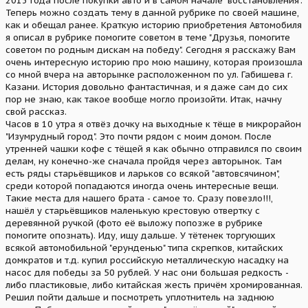
2013 года после покупки авто и в самом начале "восстановления".
Теперь можно создать тему в данной рубрике по своей машине,
как и обещал ранее. Краткую историю приобретения Автомобиля
я описал в рубрике помогите советом в теме "Друзья, помогите
советом по родным дискам на победу". Сегодня я расскажу Вам
очень интересную историю про мою машину, которая произошла
со мной вчера на авторынке расположенном по ул. Габишева г.
Казани. История довольно фантастичная, и я даже сам до сих
пор не знаю, как такое вообще могло произойти. Итак, начну
свой рассказ.
Часов в 10 утра я отвёз дочку на выходные к тёще в микрорайон
"Изумрудный город". Это почти рядом с моим домом. После
утренней чашки кофе с тёщей я как обычно отправился по своим
делам, ну конечно-же сначала пройдя через авторынок. Там
есть ряды старьёвщиков и ларьков со всякой "автовсячином",
среди которой попадаются иногда очень интересные вещи.
Такие места для нашего брата - самое то. Сразу повезло!!!,
нашёл у старьёвщиков маленькую крестовую отвертку с
деревянной ручкой (фото её выложу попозже в рубрике
помогите опознать). Иду, ищу дальше. У тётенек торгующих
всякой автомобильной "ерунденью" типа скрепков, китайских
домкратов и т.д. купил российскую металлическую насадку на
насос для победы за 50 рублей. У нас они большая редкость -
либо пластиковые, либо китайская жесть причём хромированная.
Решил пойти дальше и посмотреть уплотнитель на заднюю