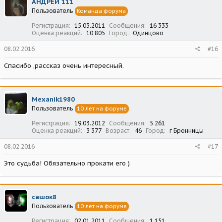
АНДРЕЙ 111
Пользователь
Команда форума
Регистрация
15.03.2011
Сообщения
16 333
Оценка реакций
10 805
Город
Одинцово
08.02.2016
#16
Спасибо ,рассказ очень интересный.
Mexanik1980
Пользователь
10 лет на форуме
Регистрация
19.03.2012
Сообщения
5 261
Оценка реакций
3 377
Возраст
46
Город
г Бронницы
08.02.2016
#17
Это судьба! Обязательно прокати его )
сашок8
Пользователь
10 лет на форуме
Регистрация
02.01.2011
Сообщения
1 151