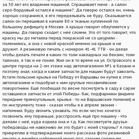
за 30 лет его владения машиной. Спрашивает меня - а салон
серо-бордовый остался в машине?. Да говорю остался он, очень
хорошо сохранился, я его переделывать не буду. Оказывается
салон он перешивал в начале 80-х тканью купленной по
большому дефициту в Москве. А крыша говорит облупляется у
машины. Да говорю сходит с неё слоями. Это от того говорит, что
краску мы до металла перед покраской не со шкурили -
поленились, а она с новой краской именно на крыше и не
дружит. А резиновую печать с номером 41-41 ТТВ - он делал
чтобы делать печати в каких-то толи накладных на бензин, толи
талонах, я так и не понял. Жил он в то время на ул. Островского в
центре города на 2-ом этаже над автомагазином №1 в Казани и
поэтому знал, когда и какие запчасти для машин будут завозить.
Кстати польские крылья на Победу от Варшавы он купил в этом
автомагазине и подобрал к ним круглые москвичёвские
поворотники. Ещё пообещал по весне посмотреть в саду в сарае
оставшиеся запчасти от этой Победы- бак, подфарники (видимо
передние прямоугольные, крылья - то на Варшавские поменял) и
по инструменту тоже - сказал чтобы я в апреле звонил -
напомнил. Буду звонить узнавать. Но если честно хочется
позвонить ему пораньше, расспросить ещё про машину - что
делали с неё, куда ездила она и т.д. Как посоветуете друзья-
победоводы не навязчиво ли это будет с моей стороны? А пока
прикреплю в подтверждение моего рассказа фото резиновой
печати и линейки найденной мною под задним сиденьем