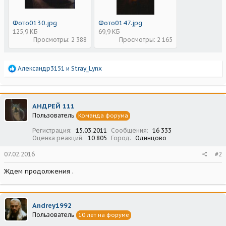
Фото0130.jpg
Фото0147.jpg
125,9 КБ
69,9 КБ
Просмотры: 2 388
Просмотры: 2 165
Р
Александр3151
и
Stray_Lynx
е
а
к
ц
АНДРЕЙ 111
и
Пользователь
Команда форума
и
:
Регистрация
15.03.2011
Сообщения
16 333
Оценка реакций
10 805
Город
Одинцово
07.02.2016
#2
Ждем продолжения .
Andrey1992
Пользователь
10 лет на форуме