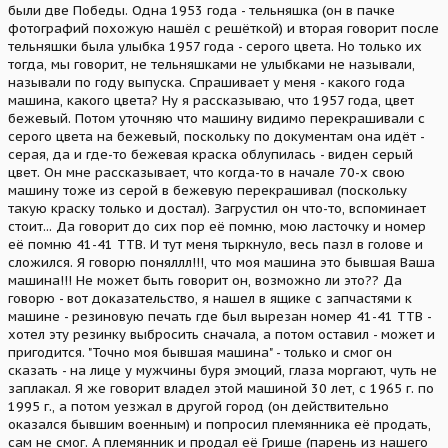
были две Победы. Одна 1953 года - тельняшка (он в пачке
фотографий похожую нашёл с решёткой) и вторая говорит после
тельняшки была улыбка 1957 года - серого цвета. Но только их
тогда, мы говорит, не тельняшками не улыбками не называли,
называли по году выпуска. Спрашивает у меня - какого года
машина, какого цвета? Ну я рассказываю, что 1957 года, цвет
бежевый. Потом уточняю что машину видимо перекрашивали с
серого цвета на бежевый, поскольку по документам она идёт -
серая, да и где-то бежевая краска облупилась - виден серый
цвет. Он мне рассказывает, что когда-то в начале 70-х свою
машину тоже из серой в бежевую перекрашивал (поскольку
такую краску только и достал). Загрустил он что-то, вспоминает
стоит... Да говорит до сих пор её помню, мою ласточку и номер
её помню 41-41 ТТВ. И тут меня тыркнуло, весь пазл в голове и
сложился. Я говорю поняллл!!!, что моя машина это бывшая Ваша
машина!!! Не может быть говорит он, возможно ли это?? Да
говорю - вот доказательство, я нашел в ящике с запчастями к
машине - резиновую печать где был вырезан номер 41-41 ТТВ -
хотел эту резинку выбросить сначала, а потом оставил - может и
пригодится. "Точно моя бывшая машина" - только и смог он
сказать - на лице у мужчины буря эмоций, глаза моргают, чуть не
заплакал. Я же говорит владел этой машиной 30 лет, с 1965 г. по
1995 г., а потом уезжал в другой город (он действительно
оказался бывшим военным) и попросил племянника её продать,
сам не смог. А племянник и продал её Грише (парень из нашего