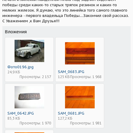
победы среди каких-то старых тряпок резинок и каких-то
мелких железок. Я думаю, что это линейка того самого главного
инженера - первого владельца Победы....Закончил свой рассказ.
С Уважением ,к Вам Друзья!!!
Вложения
Фото0196.jpg
SAM_0683.JPG
24,9 КБ
Просмотры: 2 157
125 КБ
Просмотры: 1 968
SAM_0642.JPG
SAM_0681.JPG
85,3 КБ
127,2 КБ
Просмотры: 1 970
Просмотры: 1 981