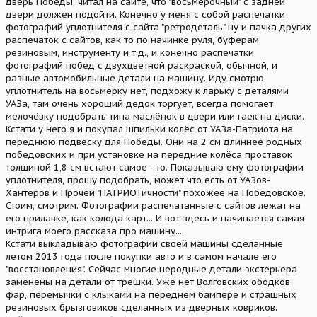
дверь Победы, читал на сайте, что "восьмёрочный" с задней
двери должен подойти. Конечно у меня с собой распечатки
фотографий уплотнителя с сайта "ретродеталь" ну и пачка других
распечаток с сайтов, как то по начинке руля, буферам
резиновым, инструменту и т.д., и конечно распечатки
фотографий побед с двухцветной раскраской, обычной, и
разные автомобильные детали на машину. Иду смотрю,
уплотнитель на восьмёрку нет, подхожу к ларьку с деталями
УАЗа, там очень хороший дедок торгует, всегда помогает
мелочёвку подобрать типа маслёнок в двери или гаек на диски.
Кстати у него я и покупал шпильки колёс от УАЗа-Патриота на
переднюю подвеску для Победы. Они на 2 см длиннее родных
победовских и при установке на передние колёса проставок
толщиной 1,8 см встают самое - то. Показываю ему фотографии
уплотнителя, прошу подобрать, может что есть от УАЗов-
Хантеров и Прочей "ПАТРИОТичности" похожее на Победовское.
Стоим, смотрим. Фотографии распечатанные с сайтов лежат на
его прилавке, как колода карт... И вот здесь и начинается самая
интрига моего рассказа про машину....
Кстати выкладываю фотографии своей машины сделанные
летом 2013 года после покупки авто и в самом начале его
"восстановления". Сейчас многие неродные детали экстерьера
заменены на детали от трёшки. Уже нет Волговских ободков
фар, перемычки с клыками на переднем бампере и страшных
резиновых брызговиков сделанных из дверных ковриков.