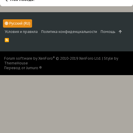
Русский (RU)
Условия и правила
Политика конфиденциальности
Помощь
R
S
S
®
Forum software by XenForo
© 2010-2019 XenForo Ltd.
|
Style by
ThemeHouse
Перевод от Jumuro ®