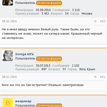
Пользователь
10 лет на форуме
Регистрация
05.09.2010
Сообщения
5 110
Оценка реакций
3 432
Возраст
34
Город
Москва
08.02.2016
#10
Не я имел ввиду именно белый руль. Такие были, на что
ставились не знаю, может на катера какие. Крашенный черный
не интересен.
Serega Alfa
Пользователь
10 лет на форуме
Регистрация
30.07.2013
Сообщения
2 102
Оценка реакций
897
Возраст
55
Город
Ялта, Крым.
08.02.2016
#11
Кого же это он там встретил? Реально заинтриговал.
В
валдимар
Пользователь
10 лет на форуме