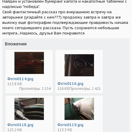
Найден и установлен бумеранг капота и накапотные таблички с
надписью "победа".
Свой фантастичный рассказ про вчерашнюю встречу на
авторынке (угадайте с кем???) продолжу завтра и завтра же
выложу ещё фотографии подтверждающие правдивость начала
моего сегодняшнего рассказа. Пусть сохранится небольшая
интрига...Надеюсь, друзья Вам понравится
Вложения
Фото0114.jpg
Фото0116.jpg
115,8 КБ
Просмотры: 2 154
116 КБ
Просмотры: 2 421
Фото0118.jpg
Фото0119.jpg
125,2 КБ
113,3 КБ