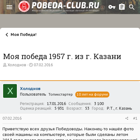
Моя Победа!
Моя победа 1957 г. из г. Казани
А
Д
Холоднов
07.02.2016
в
а
т
т
о
а
р
н
Х
Холоднов
т
а
Пользователь
е
ч
Топикстартер
10 лет на форуме
м
а
Регистрация
17.01.2016
Сообщения
3 100
ы
л
Оценка реакций
5 931
Возраст
53
Город
Р.Т., г. Казань
а
07.02.2016
#1
Приветствую всех друзья Победоводы. Наконец-то нашёл фото
своей машины на компьютере, которые были сделаны летом