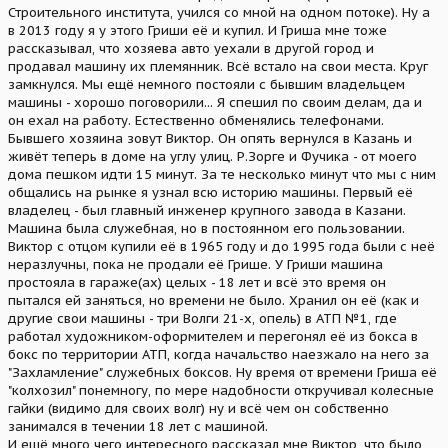
Строительного института, учился со мной на одном потоке). Ну а
в 2013 году я у этого Гриши её и купил. И Гриша мне тоже
рассказывал, что хозяева авто уехали в другой город и
продавал машину их племянник. Всё встало на свои места. Круг
замкнулся. Мы ещё немного постояли с бывшим владельцем
машины - хорошо поговорили... Я спешил по своим делам, да и
он ехал на работу. Естественно обменялись телефонами.
Бывшего хозяина зовут Виктор. Он опять вернулся в Казань и
живёт теперь в доме на углу улиц. Р.Зорге и Фучика - от моего
дома пешком идти 15 минут. За те несколько минут что мы с ним
общались на рынке я узнал всю историю машины. Первый её
владелец - был главный инженер крупного завода в Казани.
Машина была служебная, но в постоянном его пользовании.
Виктор с отцом купили её в 1965 году и до 1995 года были с неё
неразлучны, пока не продали её Грише. У Гриши машина
простояла в гараже(ах) целых - 18 лет и всё это время он
пытался ей заняться, но времени не было. Хранил он её (как и
другие свои машины - три Волги 21-х, опель) в АТП №1, где
работал художником-оформителем и перегонял её из бокса в
бокс по территории АТП, когда начальство наезжало на него за
"Захламление" служебных боксов. Ну время от времени Гриша её
"колхозил" понемногу, по мере надобности откручивал колесные
гайки (видимо для своих волг) ну и всё чем он собственно
занимался в течении 18 лет с машиной.
И ещё много чего интересного рассказал мне Виктор, что было