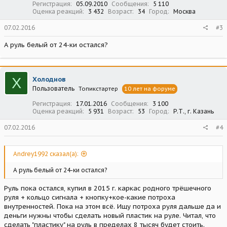
Регистрация
05.09.2010
Сообщения
5 110
Оценка реакций
3 432
Возраст
34
Город
Москва
07.02.2016
#3
А руль белый от 24-ки остался?
Х
Холоднов
Пользователь
Топикстартер
10 лет на форуме
Регистрация
17.01.2016
Сообщения
3 100
Оценка реакций
5 931
Возраст
53
Город
Р.Т., г. Казань
07.02.2016
#4
Andrey1992 сказал(а):
А руль белый от 24-ки остался?
Руль пока остался, купил в 2015 г. каркас родного трёшечного
руля + кольцо сигнала + кнопку+кое-какие потроха
внутренностей. Пока на этом всё. Ищу потроха руля дальше да и
деньги нужны чтобы сделать новый пластик на руле. Читал, что
сделать "пластику" на руль в пределах 8 тысяч будет стоить.