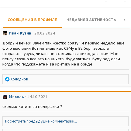
СООБЩЕНИЯ В ПРОФИЛЕ
НЕДАВНЯЯ АКТИВНОСТЬ
КО
Иван Кузин
20.02.2024
Добрый вечер! Зачем так жестко сразу? Я первую неделю еще
фото выставил Вот не знаю как СЭМу в Выборг зеркала
отправить, учусь, читаю, не сталкивался никогда с этим. Мне
пенсу сложно все это но ничего, буду учиться. Буду рад если
когда что подскажете и за критику не в обиде
Р
Холоднов
е
а
к
Михель
14.10.2021
ц
и
сколько хотите за подкрылки ?
и
:
Посмотреть предыдущие комментарии...