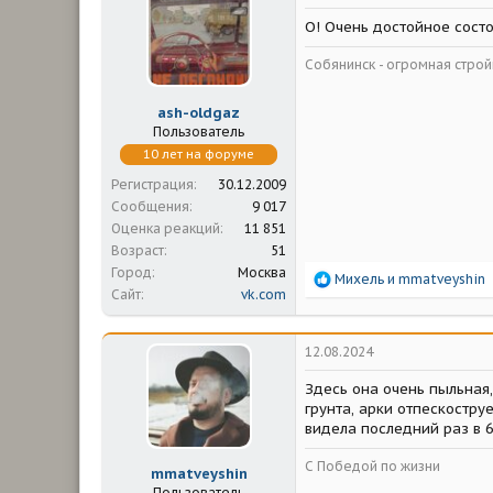
и
и
О! Очень достойное состо
:
Собянинск - огромная стр
ash-oldgaz
Пользователь
10 лет на форуме
Регистрация
30.12.2009
Сообщения
9 017
Оценка реакций
11 851
Возраст
51
Город
Москва
Р
Михель
и
mmatveyshin
Сайт
vk.com
е
а
к
ц
12.08.2024
и
и
Здесь она очень пыльная,
:
грунта, арки отпескостру
видела последний раз в 
С Победой по жизни
mmatveyshin
Пользователь