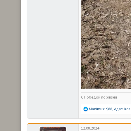
С Победой по жизни
Р
Maximus1988
,
Адам Коз
е
а
к
ц
12.08.2024