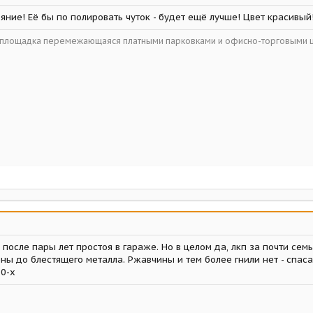
яние! Её бы по полировать чуток - будет ещё лучше! Цвет красивый
ойплощадка перемежающаяся платными парковками и офисно-торговыми 
 после пары лет простоя в гараже. Но в целом да, лкп за почти сем
ены до блестящего металла. Ржавчины и тем более гнили нет - спа
60-х