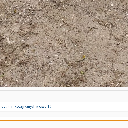
левич
,
nikolajivanych
и еще 19