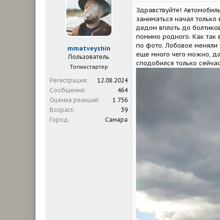
м
а
Здравствуйте! Автомобиль
ы
л
а
заниматься начал только 
дедом вплоть до болтиков
помимо родного. Как так 
по фото. Лобовое меняли 
mmatveyshin
еще много чего можно, да
Пользователь
сподобился только сейчас
Топикстартер
Регистрация
12.08.2024
Сообщения
464
Оценка реакций
1 756
Возраст
39
Город
Самара