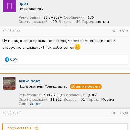
ц
П
прон
и
Пользователь
и
:
Регистрация
23.04.2024
Сообщения
176
Оценка реакций
429
Возраст
54
Город
москва
20.06.2025
#689
Ну и как, в лицо краска не летела, через компенсационное
отверстие в крышке?! Так себе, затея
Р
СЭМ
е
а
к
ц
ash-oldgaz
и
Пользователь
Топикстартер
10 лет на форуме
и
:
Регистрация
30.12.2009
Сообщения
9 017
Оценка реакций
11 862
Возраст
51
Город
Москва
Сайт
vk.com
20.06.2025
#690
прон сказал(а):