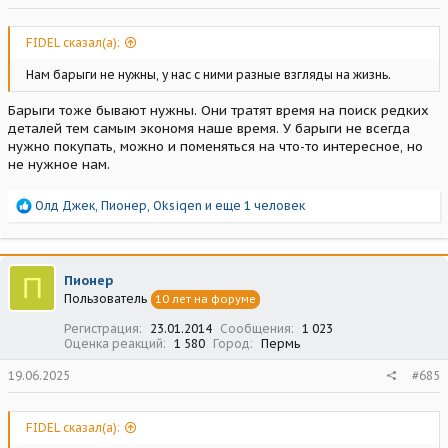
FIDEL сказал(а):
Нам барыги не нужны, у нас с ними разные взгляды на жизнь.
Барыги тоже бывают нужны. Они тратят время на поиск редких
деталей тем самым экономя наше время. У барыги не всегда
нужно покупать, можно и поменяться на что-то интересное, но
не нужное нам.
Р
Олд Джек
,
Пионер
,
Oksiqen
и еще 1 человек
е
а
к
ц
П
Пионер
и
Пользователь
10 лет на форуме
и
:
Регистрация
23.01.2014
Сообщения
1 023
Оценка реакций
1 580
Город
Пермь
19.06.2025
#685
FIDEL сказал(а):