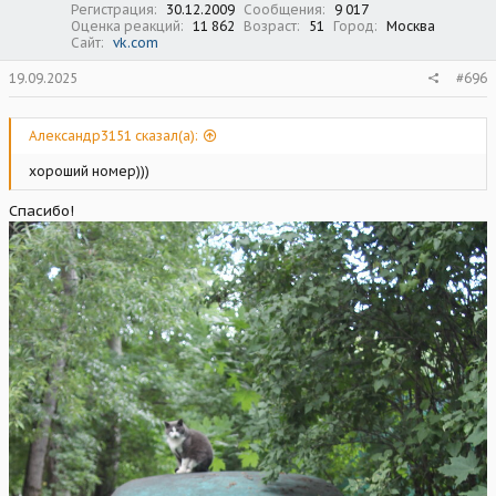
Регистрация
30.12.2009
Сообщения
9 017
Оценка реакций
11 862
Возраст
51
Город
Москва
Сайт
vk.com
19.09.2025
#696
Александр3151 сказал(а):
хороший номер)))
Спасибо!