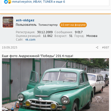
Р
mmatveyshin
,
ИВАН
,
TUNER
и еще 6
е
а
к
ц
ash-oldgaz
и
Пользователь
Топикстартер
10 лет на форуме
и
:
Регистрация
30.12.2009
Сообщения
9 017
Оценка реакций
11 862
Возраст
51
Город
Москва
Сайт
vk.com
19.09.2025
#697
Еще фото Андрюхиной "Победы" 2014 года!