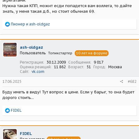
агрегатами.
Нужна такая КПП, можнт есди попадется вам воллега, то дайте
знать, у меня такая д.б., но стоит обычная 69.
Р
Пионер
и
ash-oldgaz
е
а
к
ц
ash-oldgaz
и
Пользователь
Топикстартер
10 лет на форуме
и
:
Регистрация
30.12.2009
Сообщения
9 017
Оценка реакций
11 862
Возраст
51
Город
Москва
Сайт
vk.com
17.06.2025
#682
Буду иметь в виду! Тут вопрос в цене. Если у барыг, то она будет
дорого стоить...
Р
FIDEL
е
а
к
ц
FIDEL
и