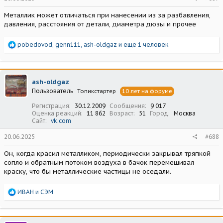
Металлик может отличаться при нанесении из за разбавления,
давления, расстояния от детали, диаметра дюзы и прочее
Р
pobedovod
,
genn111
,
ash-oldgaz
и еще 1 человек
е
а
к
ц
ash-oldgaz
и
Пользователь
Топикстартер
10 лет на форуме
и
:
Регистрация
30.12.2009
Сообщения
9 017
Оценка реакций
11 862
Возраст
51
Город
Москва
Сайт
vk.com
20.06.2025
#688
Он, когда красил металликом, периодически закрывал тряпкой
сопло и обратным потоком воздуха в бачок перемешивал
краску, что бы металлические частицы не оседали.
Р
ИВАН
и
СЭМ
е
а
к