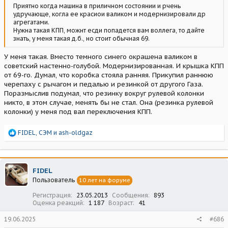
Приятно когда машина в приличном состоянии и рчень
удручающе, когла ее красиои валиком и модернизировали др
агрегатами.
Нужна такая КПП, можнт есди попадется вам воллега, то дайте
знать, у меня такая д.б., но стоит обычная 69.
У меня такая. Вместо темного синего окрашена валиком в
советский настенно-голубой. Модернизированная. И крышка КПП
от 69-го. Думал, что коробка стояла ранняя. Прикупил раннюю
черепаху с рычагом и педалью и резинкой от другого Газа.
Поразмыслив подумал, что резинку вокруг рулевой колонки
никто, в этом случае, менять бы не стал. Она (резинка рулевой
колонки) у меня под вал переключения КПП.
Р
FIDEL
,
СЭМ
и
ash-oldgaz
е
а
к
ц
FIDEL
и
Пользователь
10 лет на форуме
и
:
Регистрация
23.05.2013
Сообщения
893
Оценка реакций
1 187
Возраст
41
19.06.2025
#686