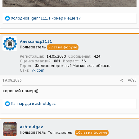
Р
Холоднов
,
genn111
,
Пионер
и еще 17
е
а
к
ц
Александр3151
и
Пользователь
5 лет на форуме
и
:
Регистрация
14.05.2020
Сообщения
424
Оценка реакций
881
Возраст
36
Город
Железнодорожный Московская область
Сайт
vk.com
19.09.2025
#695
хороший номер)))
Р
Паппаруда
и
ash-oldgaz
е
а
к
ц
ash-oldgaz
и
Пользователь
Топикстартер
10 лет на форуме
и
: