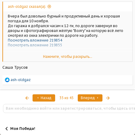
ash-oldgaz сказал(а):
Вчера был довольно бурный и продуктивный день и хорошая
погода для 10 ноября.
До гаража я добрался часам к 12-ти, по дороге завернул во
дворы и сфотографировал жёлтую "Волгу" на которую всё лето
смотрел из окна электрички по дороге на работу.
Посмотреть вложение 219854
Посмотреть вложение 219855
Выгнал без воды "Победу". Немного разобрался в гараже -
Нажмите, чтобы раскрыть...
запихнул крупные вещи в дальний угол гаража на полки, достал
снятую печку (машина осложняла доступ к ней.
Саша Трусов
Посмотреть вложение 219856
Моторчик печки оказался самым молодым из электроприборов
Р
ash-oldgaz
1950 года выпуска, он выпущен в июне, остальные - апрель, май.
е
Значит машина выпущена не раньше июня 1950 года.
а
Посмотреть вложение 219860
к
Первый
Последняя
Назад
35 из 45
Вперед
Посмотреть вложение 219861
ц
и
Оттёр новый клык в состоянии "под перехром". Сравнил с теми,
Вам необходимо войти или зарегистрироваться, чтобы здесь от
и
что стоят н а машине.
:
Посмотреть вложение 219862
Посмотреть вложение 219863
В 50-ом году штамп был чётче! Жаль, что родной клык снизу
прогнил насквозь...
Моя Победа!