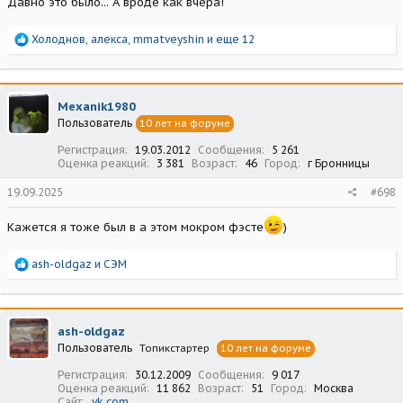
Давно это было... А вроде как вчера!
Р
Холоднов
,
алекса
,
mmatveyshin
и еще 12
е
а
к
ц
Mexanik1980
и
Пользователь
10 лет на форуме
и
:
Регистрация
19.03.2012
Сообщения
5 261
Оценка реакций
3 381
Возраст
46
Город
г Бронницы
19.09.2025
#698
Кажется я тоже был в а этом мокром фэсте
)
Р
ash-oldgaz
и
СЭМ
е
а
к
ц
ash-oldgaz
и
Пользователь
Топикстартер
10 лет на форуме
и
:
Регистрация
30.12.2009
Сообщения
9 017
Оценка реакций
11 862
Возраст
51
Город
Москва
Сайт
vk.com