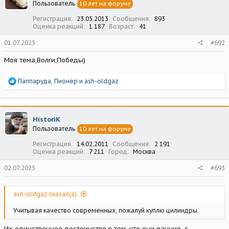
Пользователь
10 лет на форуме
и
:
Регистрация
23.05.2013
Сообщения
893
Оценка реакций
1 187
Возраст
41
01.07.2025
#692
Моя тема,Волги,Победы)
Р
Паппаруда
,
Пионер
и
ash-oldgaz
е
а
к
ц
HistoriK
и
Пользователь
10 лет на форуме
и
:
Регистрация
14.02.2011
Сообщения
2 191
Оценка реакций
7 211
Город
Москва
02.07.2025
#693
ash-oldgaz сказал(а):
Учитывая качество современных, пожалуй куплю цилиндры.
Их единственное достоинство в том, что они ранние, с