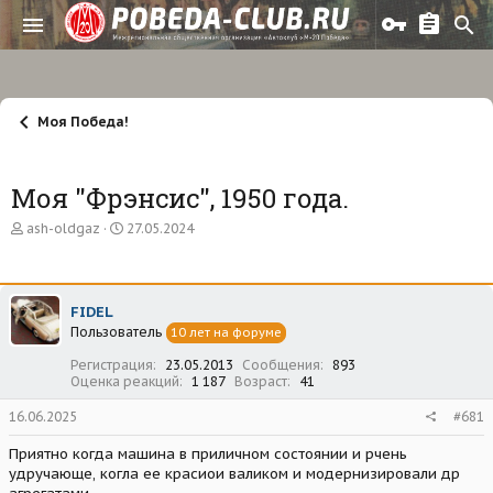
Моя Победа!
Моя "Фрэнсис", 1950 года.
А
Д
ash-oldgaz
27.05.2024
в
а
т
т
о
а
р
н
FIDEL
т
а
Пользователь
е
ч
10 лет на форуме
м
а
Регистрация
23.05.2013
Сообщения
893
ы
л
Оценка реакций
1 187
Возраст
41
а
16.06.2025
#681
Приятно когда машина в приличном состоянии и рчень
удручающе, когла ее красиои валиком и модернизировали др