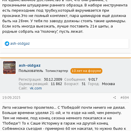
прокачными штуцерами раннего образца. В наборе инструмента
есть переходник под трубку,который вкручивается при
прокачке.Это не полный комплект, пара цилиндров ещё должна
быть на 28мм. У тебя по заводу должны стоять такие цилиндры.
Если хоть иногда выезжать, лучше поставить 21е щиты, а
родные собрать на "полочку", пусть лежат.
Р
ash-oldgaz
е
а
к
ц
ash-oldgaz
и
Пользователь
Топикстартер
10 лет на форуме
и
:
Регистрация
30.12.2009
Сообщения
9 017
Оценка реакций
11 862
Возраст
51
Город
Москва
Сайт
vk.com
19.09.2025
#694
Лето незаметно пролетело... С "Победой! почти ничего не делал.
Больше времени уделял 21-ой, и то езде на ней, чем ремонту.
Тем не менее, под конец сезона немного покатался и на
"Победе"! То к Саше Историку в гараж на другой конец
Собянинска съездил - примерно 60 км накатал, то нужно было к