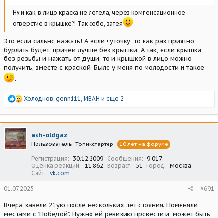
Ну и как, в лицо краска не летела, через компенсационное
отверстие в крышке?! Так себе, затея
Это если сильно нажать! А если чуточку, то как раз приятно
бурлить будет, причём лучше без крышки. А так, если крышка
без резьбы и нажать от души, то и крышкой в лицо можно
получить, вместе с краской. Было у меня по молодости и такое
.
Р
Холоднов
,
genn111
,
ИВАН
и еще 2
е
а
к
ц
ash-oldgaz
и
Пользователь
Топикстартер
10 лет на форуме
и
:
Регистрация
30.12.2009
Сообщения
9 017
Оценка реакций
11 862
Возраст
51
Город
Москва
Сайт
vk.com
01.07.2025
#691
Вчера завели 21ую после нескольких лет стояния. Поменяли
местами с "Победой". Нужно ей ревизию провести и, может быть,