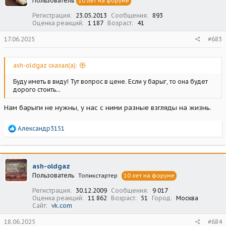
Пользователь
10 лет на форуме
и
:
Регистрация
23.05.2013
Сообщения
893
Оценка реакций
1 187
Возраст
41
17.06.2025
#683
ash-oldgaz сказал(а):
Буду иметь в виду! Тут вопрос в цене. Если у барыг, то она будет
дорого стоить...
Нам барыги не нужны, у нас с ними разные взгляды на жизнь.
Р
Александр3151
е
а
к
ц
ash-oldgaz
и
Пользователь
Топикстартер
10 лет на форуме
и
:
Регистрация
30.12.2009
Сообщения
9 017
Оценка реакций
11 862
Возраст
51
Город
Москва
Сайт
vk.com
18.06.2025
#684