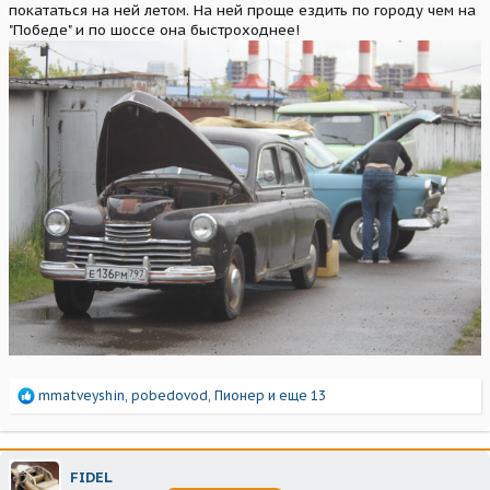
покататься на ней летом. На ней проще ездить по городу чем на
"Победе" и по шоссе она быстроходнее!
Р
mmatveyshin
,
pobedovod
,
Пионер
и еще 13
е
а
к
ц
FIDEL
и