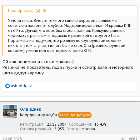
Пионер сказал(а):
У меня такая. Вместо темного синего окрашена валиком в
советский настенно-голубой. Модернизированная. И крышка КПП
от 69-го. Думал, что коробка стояла ранняя. Прикупил раннюю
черепаху с рычагом и педалью и резинкой от другого Газа.
Поразмыслив подумал, что резинку вокруг рулевой колонки
никто, в этом случае, менять бы не стал. Она (резинка рулевой
колонки) у меня под вал переключения КПП.
Ой как понимаю и схожи машины)
Резинка не показатель, год выпуска и осмотр вала и моторного
щита дадут картину.
Р
ash-oldgaz
е
а
к
ц
Олд Джек
и
Координатор клуба
Команда форума
и
:
Регистрация
23.12.2007
Сообщения
13 439
Оценка реакций
5 953
Город
москва
20.06.2025
#687