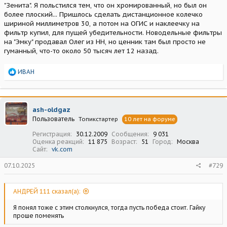
"Зенита". Я польстился тем, что он хромированный, но был он
более плоский... Пришлось сделать дистанционное колечко
шириной миллиметров 30, а потом на ОГИС и наклеечку на
фильтр купил, для пущей убедительности. Новодельные фильтры
на "Эмку" продавал Олег из НН, но ценник там был просто не
гуманный, что-то около 50 тысяч лет 12 назад.
Р
ИВАН
е
а
к
ц
ash-oldgaz
и
Пользователь
Топикстартер
10 лет на форуме
и
:
Регистрация
30.12.2009
Сообщения
9 031
Оценка реакций
11 875
Возраст
51
Город
Москва
Сайт
vk.com
07.10.2025
#729
АНДРЕЙ 111 сказал(а):
Я понял тоже с этим столкнулся, тогда пусть победа стоит. Гайку
проше поменять