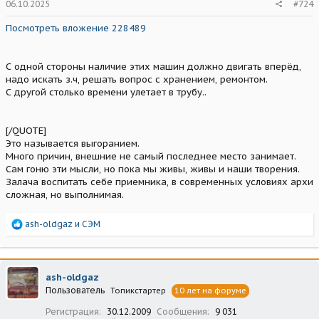
06.10.2025
#724
Посмотреть вложение 228489
С одной стороны наличие этих машин должно двигать вперёд,
надо искать з.ч, решать вопрос с хранением, ремонтом.
С другой столько времени улетает в трубу..
[/QUOTE]
Это называется выгоранием.
Много причин, внешние не самый последнее место занимает.
Сам гоню эти мысли, но пока мы живы, живы и наши творения.
Залача воспитать себе приемника, в современных условиях архи
сложная, но выполнимая.
Р
ash-oldgaz
и
СЭМ
е
а
к
ц
ash-oldgaz
и
Пользователь
Топикстартер
10 лет на форуме
и
:
Регистрация
30.12.2009
Сообщения
9 031