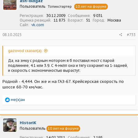
ash-oldgaz
Пользователь
Топикстартер
10 лет на форуме
Регистрация
30.12.2009
Сообщения
9 031
Оценка реакций
11 875
Возраст
51
Город
Москва
Сайт
vk.com
08.10.2025
#733
gazovod сказал(а):
Да, на эмку с родным мотором я б поставил мост с парой
подлиннее, 4.1 или 3.9. С 4-мкпп она и тягу сохранит на 1-задней,
и скорость с экономичностью вырастут.
Родной - 4,444. Он же и на ГАЗ-67. Крейсерская скорость по
шоссе 60-70 км/час.
Р
ме(х)ан
е
а
к
ц
HistoriK
и
Пользователь
10 лет на форуме
и
:
Регистрация
14.02.2011
Сообщения
2 195