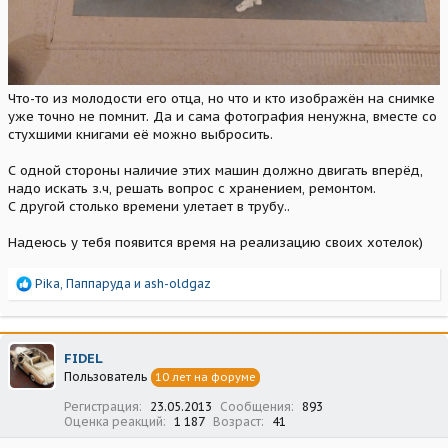
Что-то из молодости его отца, но что и кто изображён на снимке
уже точно не помнит. Да и сама фотография ненужна, вместе со
стухшими книгами её можно выбросить.
С одной стороны наличие этих машин должно двигать вперёд,
надо искать з.ч, решать вопрос с хранением, ремонтом.
С другой столько времени улетает в трубу..
Надеюсь у тебя появится время на реализацию своих хотелок)
Р
Pika
,
Паппаруда
и
ash-oldgaz
е
а
к
ц
FIDEL
и
Пользователь
10 лет на форуме
и
:
Регистрация
23.05.2013
Сообщения
893
Оценка реакций
1 187
Возраст
41