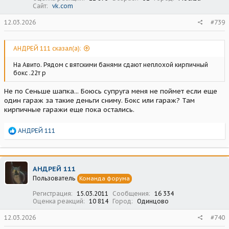
Сайт
vk.com
12.03.2026
#739
АНДРЕЙ 111 сказал(а):
На Авито. Рядом с вятскими банями сдают неплохой кирпичный
бокс .22т р
Не по Сеньше шапка... Боюсь супруга меня не поймет если еще
один гараж за такие деньги сниму. Бокс или гараж? Там
кирпичные гаражи еще пока остались.
Р
АНДРЕЙ 111
е
а
к
ц
АНДРЕЙ 111
и
Пользователь
Команда форума
и
:
Регистрация
15.03.2011
Сообщения
16 334
Оценка реакций
10 814
Город
Одинцово
12.03.2026
#740