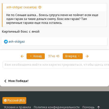
ash-oldgaz сказал(а):
Не по Сеньше шапка... Боюсь супруга меня не поймет если еще
один гараж за такие деньги сниму. Бокс или гараж? Там
кирпичные гаражи еще пока остались.
Кирпичный бокс с ямой
Р
ash-oldgaz
е
а
к
Первый
Последняя
Назад
37 из 45
Вперед
ц
и
Вам необходимо войти или зарегистрироваться, чтобы здесь от
и
:
Моя Победа!
Русский (RU)
Условия и правила
Политика конфиденциальности
Помощь