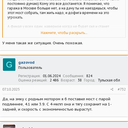
постоянно думаю) Кому это все достанется. Я понимаю, что
гаража в Москве больше нет, а на дачу ты не наездишься, чтобы
этот мост собрать, там жить надо, и дофига времени на это
угрохать.
А финал у всех один, наверное когда не будет сил и станет
всеравно..Дед, у которого я гараж снимаю когда разбирали
Нажмите, чтобы раскрыть...
коробки с барахлом, книгами, то выбрось, это не нужно. Думал,
что книги читать буду на пенсии, они тут сгнили. В книгах папка с
У меня такая же ситуация. Очень похожая.
фотографией:
Посмотреть вложение 228489
Что-то из молодости его отца, но что и кто изображён на снимке
уже точно не помнит. Да и сама фотография ненужна, вместе со
G
gazovod
стухшими книгами её можно выбросить.
Пользователь
С одной стороны наличие этих машин должно двигать вперёд,
Регистрация
01.06.2024
Сообщения
824
надо искать з.ч, решать вопрос с хранением, ремонтом.
Оценка реакций
2 486
Возраст
38
Город
Тульская обл
С другой столько времени улетает в трубу..
07.10.2025
#732
Надеюсь у тебя появится время на реализацию своих хотелок)
Да, на эмку с родным мотором я б поставил мост с парой
подлиннее, 4.1 или 3.9. С 4-мкпп она и тягу сохранит на 1-
задней, и скорость с экономичностью вырастут.