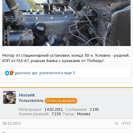
Мотор от стационарной установки, конца 50-х. Условно - родной.
КПП от ГАЗ-67, родная балка с кулаками от "Победы".
Р
gazovod
,
арг
,
pobedovod
и еще 3
е
а
к
ц
HistoriK
и
Пользователь
10 лет на форуме
и
:
Регистрация
14.02.2011
Сообщения
2 195
Оценка реакций
7 220
Город
Москва
06.10.2025
#723