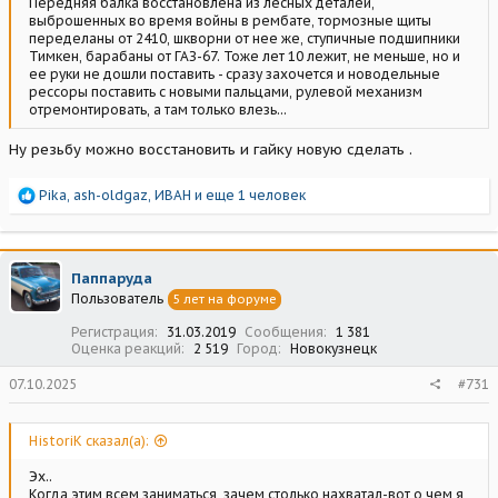
Передняя балка восстановлена из лесных деталей,
выброшенных во время войны в рембате, тормозные щиты
переделаны от 2410, шкворни от нее же, ступичные подшипники
Тимкен, барабаны от ГАЗ-67. Тоже лет 10 лежит, не меньше, но и
ее руки не дошли поставить - сразу захочется и новодельные
рессоры поставить с новыми пальцами, рулевой механизм
отремонтировать, а там только влезь...
Ну резьбу можно восстановить и гайку новую сделать .
Р
Pika
,
ash-oldgaz
,
ИВАН
и еще 1 человек
е
а
к
ц
Паппаруда
и
Пользователь
5 лет на форуме
и
:
Регистрация
31.03.2019
Сообщения
1 381
Оценка реакций
2 519
Город
Новокузнецк
07.10.2025
#731
HistoriK сказал(а):
Эх..
Когда этим всем заниматься, зачем столько нахватал-вот о чем я