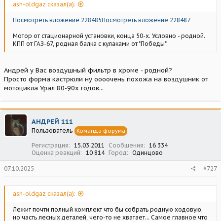
ash-oldgaz сказал(а):
Посмотреть вложение 228485
Посмотреть вложение 228487
Мотор от стационарной установки, конца 50-х. Условно - родной.
КПП от ГАЗ-67, родная балка с кулаками от "Победы".
Андрей у Вас воздушный фильтр в хроме - родной?
Просто форма кастрюли ну оооочень похожа на воздушник от
мотоцикла Урал 80-90х годов...
АНДРЕЙ 111
Пользователь
Команда форума
Регистрация
15.03.2011
Сообщения
16 334
Оценка реакций
10 814
Город
Одинцово
07.10.2025
#727
ash-oldgaz сказал(а):
Лежит почти полный комплект что бы собрать родную ходовую,
но часть лесных деталей, чего-то не хватает... Самое главное что