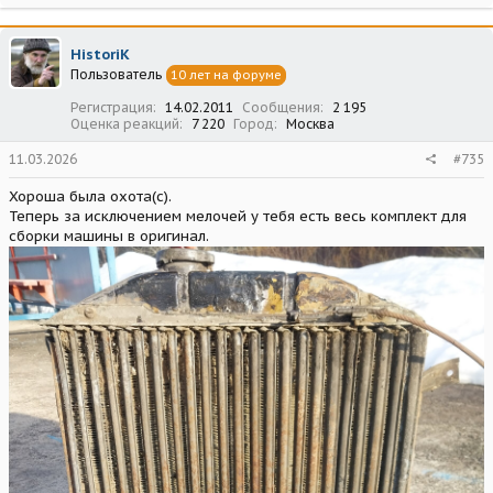
а
к
ц
HistoriK
и
Пользователь
10 лет на форуме
и
:
Регистрация
14.02.2011
Сообщения
2 195
Оценка реакций
7 220
Город
Москва
11.03.2026
#735
Хороша была охота(с).
Теперь за исключением мелочей у тебя есть весь комплект для
сборки машины в оригинал.