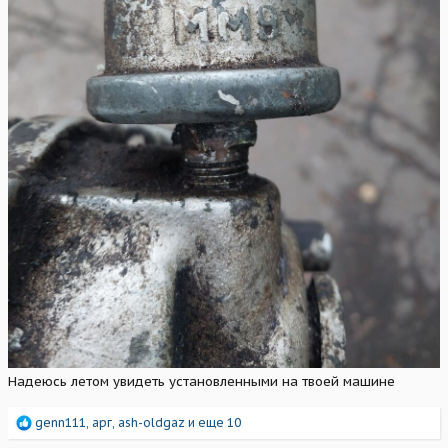
Надеюсь летом увидеть установленными на твоей машине
Р
genn111
,
арг
,
ash-oldgaz
и еще 10
е