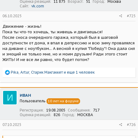
Оценка реакций
11 875
Возраст
51
Город
Москва
Сайт
vk.com
06.10.2025
#725
Движение - жизнь!
Пока ты что-то хочешь, ты живешь и двигаешься!
После сноса очередного гаража, который был в шаговой
доступности от дома, я впал в депрессию и всю зиму провалялся
на диване с ноутбуком... А весной я купил "Победу"! Она дала сил
и эмоций не только мне, но и моим друзьям! Ради этого стоит
ЖИТЬ! И не все ли равно, что будет потом?
Р
Pika
,
Artur
,
Старик Макгаккет
и еще 1 человек
е
а
к
ц
И
ИВАН
и
Пользователь
10 лет на форуме
и
:
Регистрация
19.08.2005
Сообщения
717
Оценка реакций
826
Город
МОСКВА
07.10.2025
#726