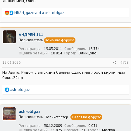
Уважением, Олег.
Р
ИВАН
,
gazovod
и
ash-oldgaz
е
а
к
ц
АНДРЕЙ 111
и
Пользователь
Команда форума
и
:
Регистрация
15.03.2011
Сообщения
16 334
Оценка реакций
10 814
Город
Одинцово
12.03.2026
#738
На Авито. Рядом с вятскими банями сдают неплохой кирпичный
бокс .22т р
Р
ash-oldgaz
е
а
к
ц
ash-oldgaz
и
Пользователь
Топикстартер
10 лет на форуме
и
:
Регистрация
30.12.2009
Сообщения
9 031
Оценка реакций
11 875
Возраст
51
Город
Москва