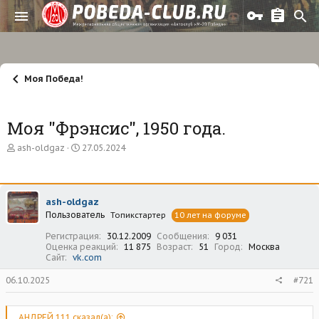
Моя Победа!
Моя "Фрэнсис", 1950 года.
А
Д
ash-oldgaz
27.05.2024
в
а
т
т
о
а
р
н
ash-oldgaz
т
а
Пользователь
е
ч
Топикстартер
10 лет на форуме
м
а
Регистрация
30.12.2009
Сообщения
9 031
ы
л
Оценка реакций
11 875
Возраст
51
Город
Москва
а
Сайт
vk.com
06.10.2025
#721
АНДРЕЙ 111 сказал(а):