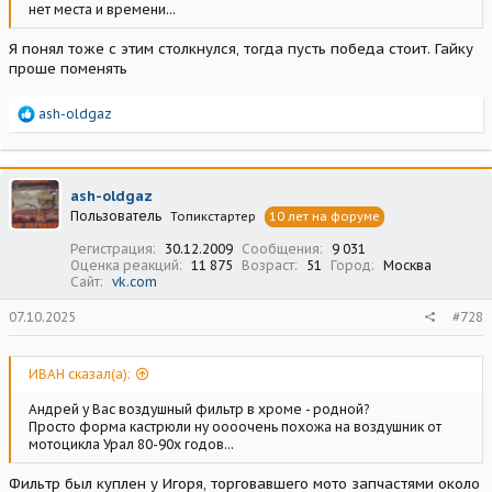
нет места и времени...
Я понял тоже с этим столкнулся, тогда пусть победа стоит. Гайку
проше поменять
Р
ash-oldgaz
е
а
к
ц
ash-oldgaz
и
Пользователь
Топикстартер
10 лет на форуме
и
:
Регистрация
30.12.2009
Сообщения
9 031
Оценка реакций
11 875
Возраст
51
Город
Москва
Сайт
vk.com
07.10.2025
#728
ИВАН сказал(а):
Андрей у Вас воздушный фильтр в хроме - родной?
Просто форма кастрюли ну оооочень похожа на воздушник от
мотоцикла Урал 80-90х годов...
Фильтр был куплен у Игоря, торговавшего мото запчастями около