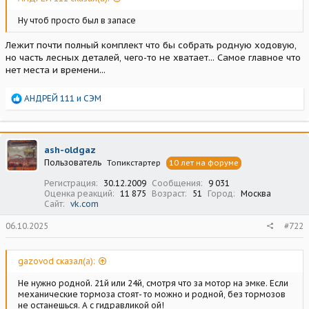
Ну чтоб просто был в запасе
Лежит почти полный комплект что бы собрать родную ходовую,
но часть лесных деталей, чего-то не хватает... Самое главное что
нет места и времени...
Р
АНДРЕЙ 111
и
СЭМ
е
а
к
ц
ash-oldgaz
и
Пользователь
Топикстартер
10 лет на форуме
и
:
Регистрация
30.12.2009
Сообщения
9 031
Оценка реакций
11 875
Возраст
51
Город
Москва
Сайт
vk.com
06.10.2025
#722
gazovod сказал(а):
Не нужно родной. 21й или 24й, смотря что за мотор на эмке. Если
механические тормоза стоят- то можно и родной, без тормозов
не останешься. А с гидравликой ой!