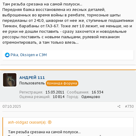
Там резьба срезана на самой полуоси...
Передняя балка восстановлена из лесных деталей,
выброшенных во время войны в рембате, тормозные щиты
переделаны от 2410, шкворни от нее же, ступичные подшипники
Тимкен, барабаны от ГАЗ-67. Тоже лет 10 лежит, не меньше, но и
ее руки не дошли поставить - сразу захочется и новодельные
рессоры поставить с новыми пальцами, рулевой механизм
отремонтировать, а там только влезь...
Р
Pika
,
Oksiqen
и
СЭМ
е
а
к
ц
АНДРЕЙ 111
и
Пользователь
Команда форума
и
:
Регистрация
15.03.2011
Сообщения
16 334
Оценка реакций
10 814
Город
Одинцово
07.10.2025
#730
ash-oldgaz сказал(а):
Там резьба срезана на самой полуоси...