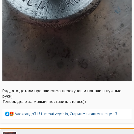
Рад, что детали прошли мимо перекупов и попали в нужные
руки)
Теперь дело за малым, поставить это все))
Р
Александр3151
,
mmatveyshin
,
Старик Макгаккет
и еще 13
е
а
к
ц