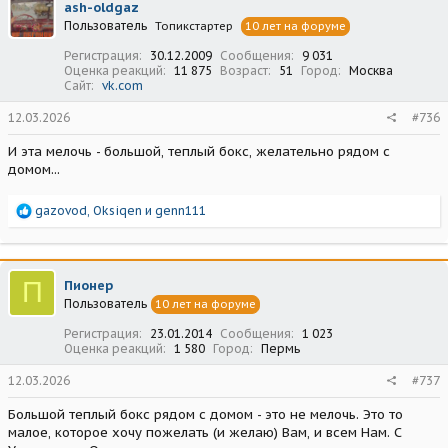
ash-oldgaz
и
Пользователь
Топикстартер
10 лет на форуме
и
:
Регистрация
30.12.2009
Сообщения
9 031
Оценка реакций
11 875
Возраст
51
Город
Москва
Сайт
vk.com
12.03.2026
#736
И эта мелочь - большой, теплый бокс, желательно рядом с
домом...
Р
gazovod
,
Oksiqen
и
genn111
е
а
к
ц
П
Пионер
и
Пользователь
10 лет на форуме
и
:
Регистрация
23.01.2014
Сообщения
1 023
Оценка реакций
1 580
Город
Пермь
12.03.2026
#737
Большой теплый бокс рядом с домом - это не мелочь. Это то
малое, которое хочу пожелать (и желаю) Вам, и всем Нам. С