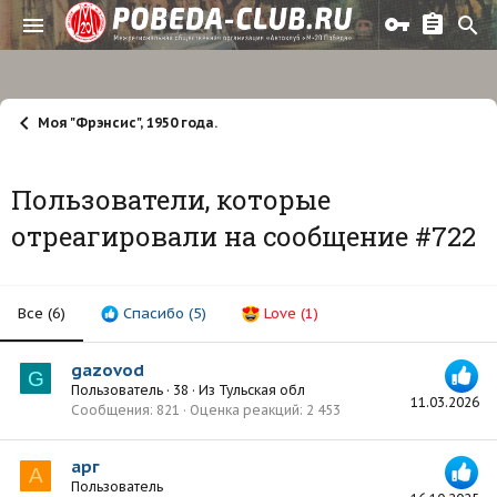
Моя "Фрэнсис", 1950 года.
Пользователи, которые
отреагировали на сообщение #722
Все
(6)
Спасибо
(5)
Love
(1)
gazovod
G
Пользователь
·
38
·
Из
Тульская обл
11.03.2026
Сообщения
821
Оценка реакций
2 453
арг
А
Пользователь