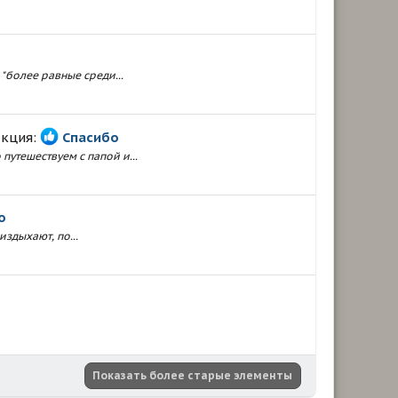
"более равные среди...
акция:
Спасибо
путешествуем с папой и...
о
издыхают, по...
Показать более старые элементы