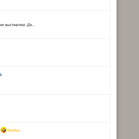
е выставляю. Да...
о
:
Haha