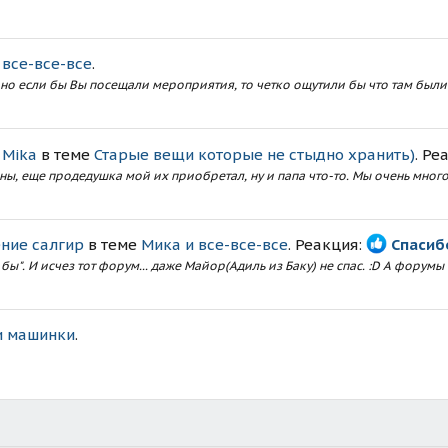
 все-все-все
.
но если бы Вы посещали мероприятия, то четко ощутили бы что там были 
 Mika
в теме
Старые вещи которые не стыдно хранить)
. Ре
ы, еще продедушка мой их приобретал, ну и папа что-то. Мы очень много 
ние салгир
в теме
Мика и все-все-все
. Реакция:
Спасиб
бы". И исчез тот форум... даже Майор(Адиль из Баку) не спас. :D А форумы 
и машинки
.