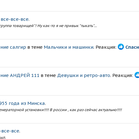
 все-все-все
.
группа товарищей"! Ну как-то я не привык "тыкать"...
ние салгир
в теме
Мальчики и машинки
. Реакция:
Спас
ние АНДРЕЙ 111
в теме
Девушки и ретро-авто
. Реакция:
955 года из Минска
.
нераторной установки!!!! В россии , как раз сейчас актуально!!!!
-все-все
.
был.