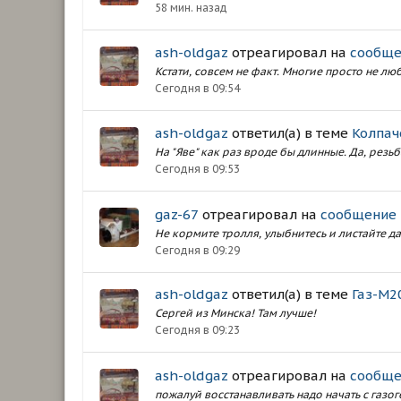
58 мин. назад
ash-oldgaz
отреагировал на
сообще
Кстати, совсем не факт. Многие просто не люб
Сегодня в 09:54
ash-oldgaz
ответил(а) в теме
Колпач
На "Яве" как раз вроде бы длинные. Да, резь
Сегодня в 09:53
gaz-67
отреагировал на
сообщение
Не кормите тролля, улыбнитесь и листайте д
Сегодня в 09:29
ash-oldgaz
ответил(а) в теме
Газ-М2
Сергей из Минска! Там лучше!
Сегодня в 09:23
ash-oldgaz
отреагировал на
сообще
пожалуй восстанавливать надо начать с газоге