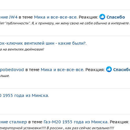
ние JW4
в теме
Мика и все-все-все
. Реакция:
Спасибо
ят "публичности". Я, к примеру, ни жену свою не себя обычно в интернете н
ок-ключик вентилей шин - какие были?
.
ба на вентилях дюймовая!
 pobedovod
в теме
Мика и все-все-все
. Реакция:
Спасиб
альше.
0 1955 года из Минска
.
ние сталкер
в теме
Газ-М20 1955 года из Минска
. Реакция
нераторной установки!!!! В россии , как раз сейчас актуально!!!!