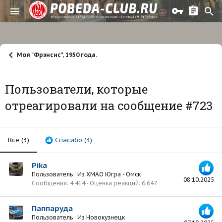
Моя "Фрэнсис", 1950 года.
Пользователи, которые
отреагировали на сообщение #723
Все
(3)
Спасибо
(3)
Pika
Пользователь
·
Из
ХМАО Югра - Омск
08.10.2025
Сообщения
4 414
Оценка реакций
6 647
Паппаруда
Пользователь
·
Из
Новокузнецк