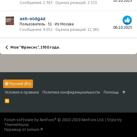
07.10.2025
Сообщения
1 385
Оценка реакций
2 523
ash-oldgaz
Пользователь
·
51
·
Из
Москва
06.10.2025
Сообщения
9 052
Оценка реакций
11 965
Моя "Фрэнсис", 1950 года.
Русский (RU)
Условия и правила
Политика конфиденциальности
Помощь
R
S
S
®
Forum software by XenForo
© 2010-2019 XenForo Ltd.
|
Style by
ThemeHouse
Перевод от Jumuro ®