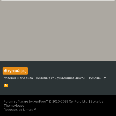
Русский (RU)
Условия и правила
Политика конфиденциальности
Помощь
R
S
S
®
Forum software by XenForo
© 2010-2019 XenForo Ltd.
|
Style by
ThemeHouse
Перевод от Jumuro ®