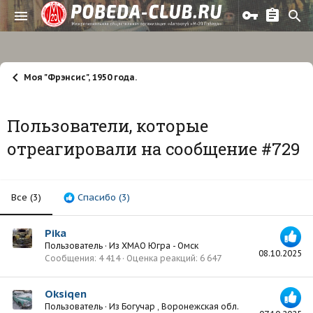
Моя "Фрэнсис", 1950 года.
Пользователи, которые
отреагировали на сообщение #729
Все
(3)
Спасибо
(3)
Pika
Пользователь
·
Из
ХМАО Югра - Омск
08.10.2025
Сообщения
4 414
Оценка реакций
6 647
Oksiqen
Пользователь
·
Из
Богучар , Воронежская обл.