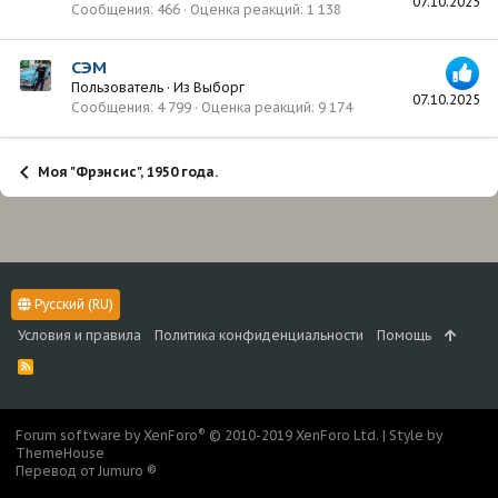
07.10.2025
Сообщения
466
Оценка реакций
1 138
СЭМ
Пользователь
·
Из
Выборг
07.10.2025
Сообщения
4 799
Оценка реакций
9 174
Моя "Фрэнсис", 1950 года.
Русский (RU)
Условия и правила
Политика конфиденциальности
Помощь
R
S
S
®
Forum software by XenForo
© 2010-2019 XenForo Ltd.
|
Style by
ThemeHouse
Перевод от Jumuro ®