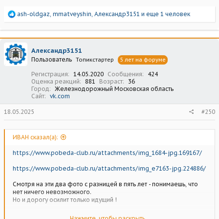
Р
ash-oldgaz
,
mmatveyshin
,
Александр3151
и еще 1 человек
е
а
к
ц
Александр3151
и
Пользователь
Топикстартер
5 лет на форуме
и
:
Регистрация
14.05.2020
Сообщения
424
Оценка реакций
881
Возраст
36
Город
Железнодорожный Московская область
Сайт
vk.com
18.05.2025
#250
ИВАН сказал(а):
https://www.pobeda-club.ru/attachments/img_1684-jpg.169167/
https://www.pobeda-club.ru/attachments/img_e7163-jpg.224886/
Смотря на эти два фото с разницей в пять лет - понимаешь, что
нет ничего невозможного.
Но и дорогу осилит только идущий !
БРАВО АЛЕКСАНДР !!!
Нажмите, чтобы раскрыть...