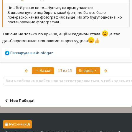
Не... Всё равно не то... Чуточку на крышу залезли!
В идеале нужно подбирать такой фон, что бы все было
прекрасно, как на фотографиях выше! Но это будут однозначно
постановочные фотографии...
Так она не только по крыше, ещё и седаном стала
,а так
да...Современные технологии творят чудеса
Р
Паппаруда
и
ash-oldgaz
е
а
к
Первый
Последняя
Назад
13 из 15
Вперед
ц
и
Вам необходимо войти или зарегистрироваться, чтобы здесь от
и
:
Моя Победа!
Русский (RU)