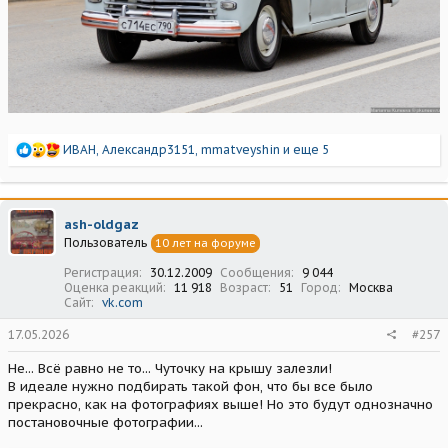
Р
ИВАН
,
Александр3151
,
mmatveyshin
и еще 5
е
а
к
ц
ash-oldgaz
и
Пользователь
10 лет на форуме
и
:
Регистрация
30.12.2009
Сообщения
9 044
Оценка реакций
11 918
Возраст
51
Город
Москва
Сайт
vk.com
17.05.2026
#257
Не... Всё равно не то... Чуточку на крышу залезли!
В идеале нужно подбирать такой фон, что бы все было
прекрасно, как на фотографиях выше! Но это будут однозначно
постановочные фотографии...