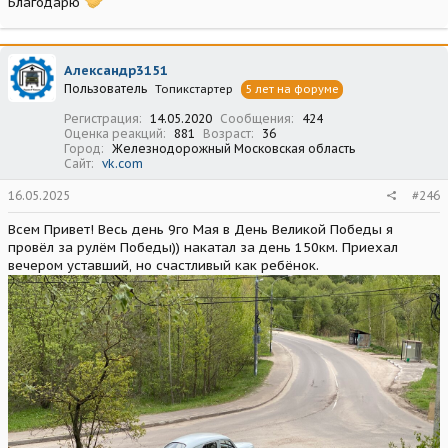
Благодарю
Александр3151
Пользователь
Топикстартер
5 лет на форуме
Регистрация
14.05.2020
Сообщения
424
Оценка реакций
881
Возраст
36
Город
Железнодорожный Московская область
Сайт
vk.com
16.05.2025
#246
Всем Привет! Весь день 9го Мая в День Великой Победы я
провёл за рулём Победы)) накатал за день 150км. Приехал
вечером уставший, но счастливый как ребёнок.