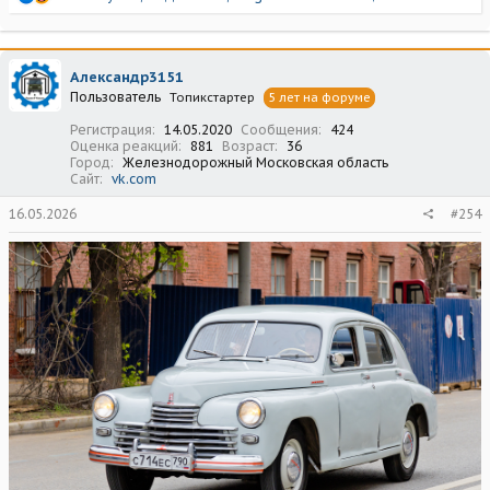
е
а
к
ц
Александр3151
и
Пользователь
Топикстартер
5 лет на форуме
и
:
Регистрация
14.05.2020
Сообщения
424
Оценка реакций
881
Возраст
36
Город
Железнодорожный Московская область
Сайт
vk.com
16.05.2026
#254