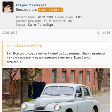
ц
Старик Макгаккет
и
Пользователь
5 лет на форуме
и
:
Регистрация
20.03.2019
Сообщения
1 835
Оценка реакций
4 196
Возраст
46
Город
Санкт-Петербург
17.05.2026
#256
ash-oldgaz сказал(а):
Эх... Всё фото современный синий забор портит... Знак и вывеска
на нём в правом углу привлекают внимание. Если бы их
закрасить...