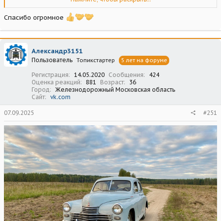
Результат - выше всяких похвал !
Спасибо огромное
Александр3151
Пользователь
Топикстартер
5 лет на форуме
Регистрация
14.05.2020
Сообщения
424
Оценка реакций
881
Возраст
36
Город
Железнодорожный Московская область
Сайт
vk.com
07.09.2025
#251