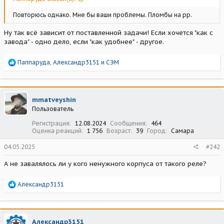
Повторюсь однако. Мне бы ваши проблемы. Пломбы на рр.
Ну так всё зависит от поставленной задачи! Если хочется "как с
завода" - одно дело, если "как удобнее" - другое.
Р
Паппаруда
,
Александр3151
и
СЭМ
е
а
к
ц
mmatveyshin
и
Пользователь
и
:
Регистрация
12.08.2024
Сообщения
464
Оценка реакций
1 756
Возраст
39
Город
Самара
04.05.2025
#242
А не завалялось ли у кого ненужного корпуса от такого реле?
Р
Александр3151
е
а
к
ц
Александр3151
и