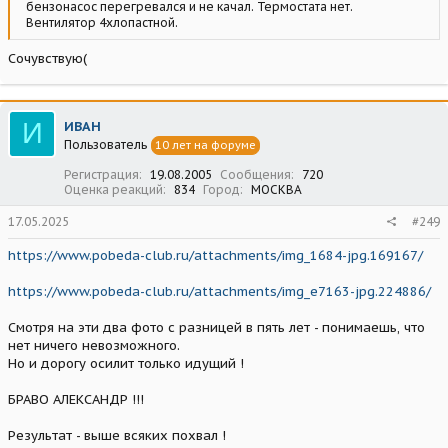
бензонасос перегревался и не качал. Термостата нет.
Вентилятор 4хлопастной.
Сочувствую(
И
ИВАН
Пользователь
10 лет на форуме
Регистрация
19.08.2005
Сообщения
720
Оценка реакций
834
Город
МОСКВА
17.05.2025
#249
https://www.pobeda-club.ru/attachments/img_1684-jpg.169167/
https://www.pobeda-club.ru/attachments/img_e7163-jpg.224886/
Смотря на эти два фото с разницей в пять лет - понимаешь, что
нет ничего невозможного.
Но и дорогу осилит только идущий !
БРАВО АЛЕКСАНДР !!!
Результат - выше всяких похвал !