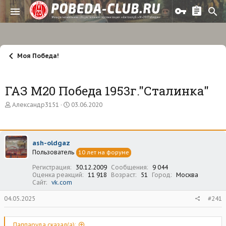
Моя Победа!
ГАЗ М20 Победа 1953г."Сталинка"
А
Д
Александр3151
03.06.2020
в
а
т
т
о
а
р
н
ash-oldgaz
т
а
Пользователь
е
ч
10 лет на форуме
м
а
Регистрация
30.12.2009
Сообщения
9 044
ы
л
Оценка реакций
11 918
Возраст
51
Город
Москва
а
Сайт
vk.com
04.05.2025
#241
Паппаруда сказал(а):