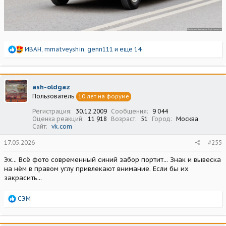
Р
ИВАН
,
mmatveyshin
,
genn111
и еще 14
е
а
к
ц
ash-oldgaz
и
Пользователь
10 лет на форуме
и
:
Регистрация
30.12.2009
Сообщения
9 044
Оценка реакций
11 918
Возраст
51
Город
Москва
Сайт
vk.com
17.05.2026
#255
Эх... Всё фото современный синий забор портит... Знак и вывеска
на нём в правом углу привлекают внимание. Если бы их
закрасить...
Р
СЭМ
е
а
к