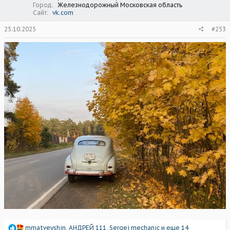
Город
Железнодорожный Московская область
Сайт
vk.com
25.10.2025
#253
Р
mmatveyshin
,
АНДРЕЙ 111
,
Sergei mechanic
и еще 14