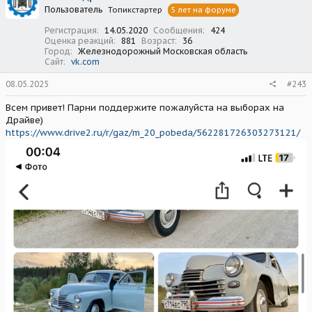
Пользователь
Топикстартер
5 лет на форуме
и
:
Регистрация
14.05.2020
Сообщения
424
Оценка реакций
881
Возраст
36
Город
Железнодорожный Московская область
Сайт
vk.com
08.05.2025
#243
Всем привет! Парни поддержите пожалуйста на выборах на
Драйве)
https://www.drive2.ru/r/gaz/m_20_pobeda/562281726303273121/