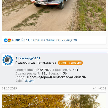
Р
АНДРЕЙ 111
,
Sergei mechanic
,
Felix
и еще 20
е
а
к
ц
Александр3151
и
Пользователь
Топикстартер
5 лет на форуме
и
:
Регистрация
14.05.2020
Сообщения
424
Оценка реакций
881
Возраст
36
Город
Железнодорожный Московская область
Сайт
vk.com
11.10.2025
#252