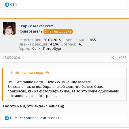
Р
СЭМ
е
а
к
ц
Старик Макгаккет
и
Пользователь
5 лет на форуме
и
:
Регистрация
20.03.2019
Сообщения
1 835
Оценка реакций
4 196
Возраст
46
Город
Санкт-Петербург
17.05.2026
#258
ash-oldgaz сказал(а):
Не... Всё равно не то... Чуточку на крышу залезли!
В идеале нужно подбирать такой фон, что бы все было
прекрасно, как на фотографиях выше! Но это будут однозначно
постановочные фотографии...
Так это не я, это яндекс Алиса))))
Р
СЭМ
,
Холоднов
и
ash-oldgaz
е
а