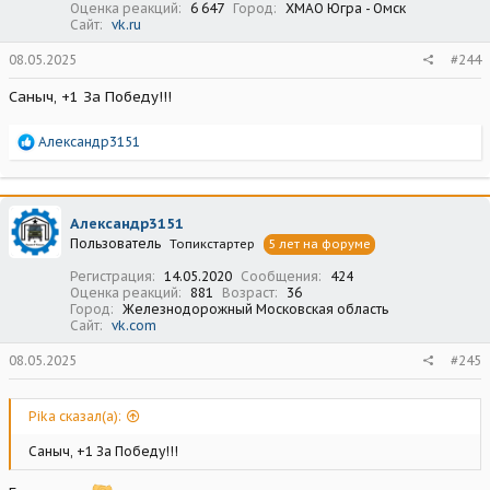
Оценка реакций
6 647
Город
ХМАО Югра - Омск
Сайт
vk.ru
08.05.2025
#244
Саныч, +1 За Победу!!!
Р
Александр3151
е
а
к
ц
Александр3151
и
Пользователь
Топикстартер
5 лет на форуме
и
:
Регистрация
14.05.2020
Сообщения
424
Оценка реакций
881
Возраст
36
Город
Железнодорожный Московская область
Сайт
vk.com
08.05.2025
#245
Pika сказал(а):
Саныч, +1 За Победу!!!