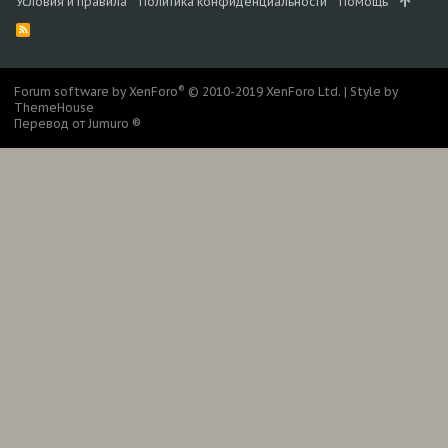
Условия и правила
Политика конфиденциальности
Помощь
R
S
S
®
Forum software by XenForo
© 2010-2019 XenForo Ltd.
|
Style by
ThemeHouse
Перевод от Jumuro ®