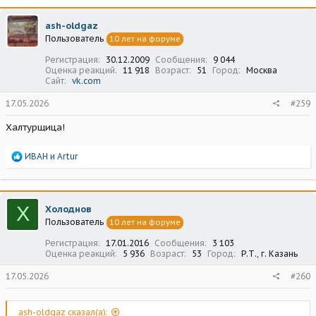
к
ц
ash-oldgaz
и
Пользователь
10 лет на форуме
и
:
Регистрация
30.12.2009
Сообщения
9 044
Оценка реакций
11 918
Возраст
51
Город
Москва
Сайт
vk.com
17.05.2026
#259
Халтурщица!
Р
ИВАН
и
Artur
е
а
к
ц
Х
Холоднов
и
Пользователь
10 лет на форуме
и
:
Регистрация
17.01.2016
Сообщения
3 103
Оценка реакций
5 936
Возраст
53
Город
Р.Т., г. Казань
17.05.2026
#260
ash-oldgaz сказал(а):