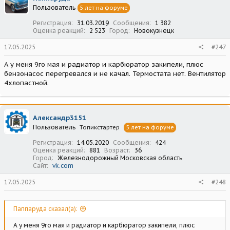
и
Пользователь
5 лет на форуме
и
:
Регистрация
31.03.2019
Сообщения
1 382
Оценка реакций
2 523
Город
Новокузнецк
17.05.2025
#247
А у меня 9го мая и радиатор и карбюратор закипели, плюс
бензонасос перегревался и не качал. Термостата нет. Вентилятор
4хлопастной.
Александр3151
Пользователь
Топикстартер
5 лет на форуме
Регистрация
14.05.2020
Сообщения
424
Оценка реакций
881
Возраст
36
Город
Железнодорожный Московская область
Сайт
vk.com
17.05.2025
#248
Паппаруда сказал(а):
А у меня 9го мая и радиатор и карбюратор закипели, плюс