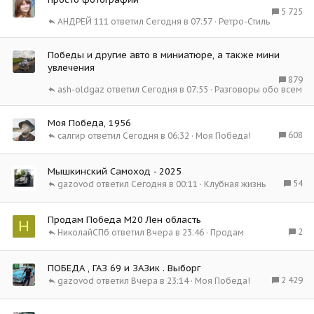
5 725
АНДРЕЙ 111
Сегодня в 07:57
Ретро-Стиль
Победы и другие авто в миниатюре, а также мини
увлечения
879
ash-oldgaz
Сегодня в 07:55
Разговоры обо всем
Моя Победа, 1956
608
салгир
Сегодня в 06:32
Моя Победа!
Мышкинский Самоход - 2025
54
gazovod
Сегодня в 00:11
Клубная жизнь
Продам Победа М20 Лен область
Н
2
НиколайСПб
Вчера в 23:46
Продам
ПОБЕДА , ГАЗ 69 и ЗАЗик . Выборг
2 429
gazovod
Вчера в 23:14
Моя Победа!