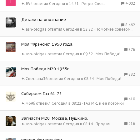
T
4 002
JW4
Сегодня в 14:51
Ретро-Стиль
Детали на опознание
8 462
ash-oldgaz
Сегодня в 12:22
Помогите советом...
Моя "Фрэнсис", 1950 года.
876
ash-oldgaz
Сегодня в 09:52
Моя Победа!
Моя Победа М20 1955г
282
Светлана36
Сегодня в 08:54
Моя Победа!
Собираем Газ 61-73
410
м696
Сегодня в 08:22
ГАЗ М-1 и ее потомки
Запчасти М20. Москва, Пушкино.
216
ash-oldgaz
Сегодня в 08:14
Продам
просто фотографии