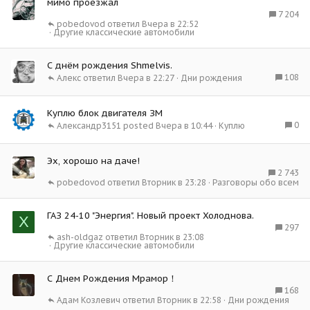
мимо проезжал
7 204
pobedovod
Вчера в 22:52
Другие классические автомобили
С днём рождения Shmelvis.
108
Алекс
Вчера в 22:27
Дни рождения
Куплю блок двигателя ЗМ
0
Александр3151
Вчера в 10:44
Куплю
Эх, хорошо на даче!
2 743
pobedovod
Вторник в 23:28
Разговоры обо всем
ГАЗ 24-10 "Энергия". Новый проект Холоднова.
Х
297
ash-oldgaz
Вторник в 23:08
Другие классические автомобили
С Днем Рождения Мрамор！
168
Адам Козлевич
Вторник в 22:58
Дни рождения