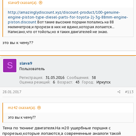
slava9 сказал(а):
http://amazinglydiscount.xyz/discount-product/100-genuine-
engine-piston-type-diesel-parts-for-toyota-2j-3g-88mm-engine-
piston.discount
Вот такие высокие поршни попались на 88
милиметров,и прорези в них не вдино,которая лопается...
Написано,что от тойоты,но я таких двигателей не знаю.
это вы к чему??
S
slava9
Пользователь
Регистрация
31.05.2016
Сообщения
58
Оценка реакций
6
Возраст
43
Город
Иркутск
28.01.2017
#113
mz42 сказал(а):
это вы к чему??
Тема по тюнинг двигателя.На м20 ущербные поршня с
прорезью,которые лопаются,а современные аналоги такой