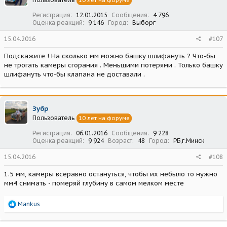
10 лет на форуме
Регистрация
12.01.2015
Сообщения
4 796
Оценка реакций
9 146
Город
Выборг
15.04.2016
#107
Подскажите ! На сколько мм можно башку шлифануть ? Что-бы
не трогать камеры сгорания . Меньшими потерями . Только башку
шлифануть что-бы клапана не доставали .
Зубр
Пользователь
10 лет на форуме
Регистрация
06.01.2016
Сообщения
9 228
Оценка реакций
9 924
Возраст
48
Город
РБ,г.Минск
15.04.2016
#108
1.5 мм, камеры всеравно остануться, чтобы их небыло то нужно
мм4 снимать - померяй глубину в самом мелком месте
Р
Mankus
е
а