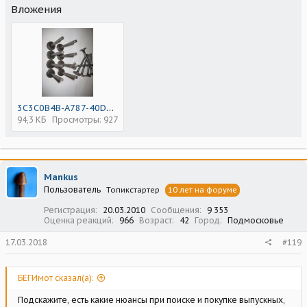
Вложения
3C3C0B4B-A787-40D6-AE48-40211C6AC7B6.jpeg
94,3 КБ
Просмотры: 927
Mankus
Пользователь
Топикстартер
10 лет на форуме
Регистрация
20.03.2010
Сообщения
9 353
Оценка реакций
966
Возраст
42
Город
Подмосковье
17.03.2018
#119
БЕГИмот сказал(а):
Подскажите, есть какие нюансы при поиске и покупке выпускных,