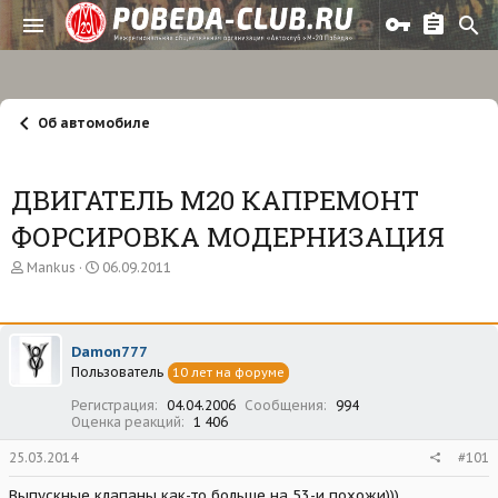
Об автомобиле
ДВИГАТЕЛЬ М20 КАПРЕМОНТ
ФОРСИРОВКА МОДЕРНИЗАЦИЯ
А
Д
Mankus
06.09.2011
в
а
т
т
о
а
р
н
Damon777
т
а
Пользователь
е
ч
10 лет на форуме
м
а
Регистрация
04.04.2006
Сообщения
994
ы
л
Оценка реакций
1 406
а
25.03.2014
#101
Выпускные клапаны как-то больше на 53-и похожи)))