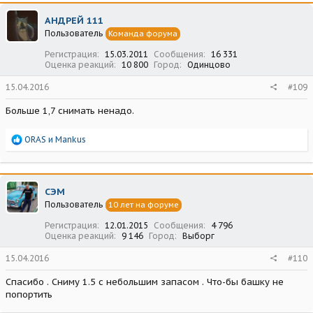
к
ц
АНДРЕЙ 111
и
Пользователь
Команда форума
и
:
Регистрация
15.03.2011
Сообщения
16 331
Оценка реакций
10 800
Город
Одинцово
15.04.2016
#109
Больше 1,7 снимать ненадо.
Р
ORAS
и
Mankus
е
а
к
ц
СЭМ
и
Пользователь
10 лет на форуме
и
:
Регистрация
12.01.2015
Сообщения
4 796
Оценка реакций
9 146
Город
Выборг
15.04.2016
#110
Спасибо . Сниму 1.5 с небольшим запасом . Что-бы башку не
попортить