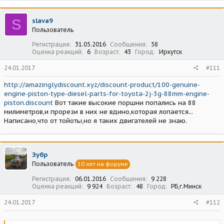
S
slava9
Пользователь
Регистрация
31.05.2016
Сообщения
58
Оценка реакций
6
Возраст
43
Город
Иркутск
24.01.2017
#111
http://amazinglydiscount.xyz/discount-product/100-genuine-
engine-piston-type-diesel-parts-for-toyota-2j-3g-88mm-engine-
piston.discount
Вот такие высокие поршни попались на 88
милиметров,и прорези в них не вдино,которая лопается...
Написано,что от тойоты,но я таких двигателей не знаю.
Зубр
Пользователь
10 лет на форуме
Регистрация
06.01.2016
Сообщения
9 228
Оценка реакций
9 924
Возраст
48
Город
РБ,г.Минск
24.01.2017
#112