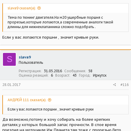
slava9 сказал(а):
Тема по тюнинг двигателя.На м20 ущербные поршня с
прорезью,которые лопаются,а современные аналоги такой
длинны для нижнеклапанника сложно подобрать .
Если у вас лопаются поршни , значит кривые руки.
S
slava9
Пользователь
Регистрация
31.05.2016
Сообщения
58
Оценка реакций
6
Возраст
43
Город
Иркутск
28.01.2017
#116
АНДРЕЙ 111 сказал(а):
Если у вас лопаются поршни , значит кривые руки
Да возможно,потому и хочу собирать на более крепких
деталях,у которых большой запас прочности. В спое время
поездил на мотоцикле Иж Планета,там тоже с прорезью.Лето