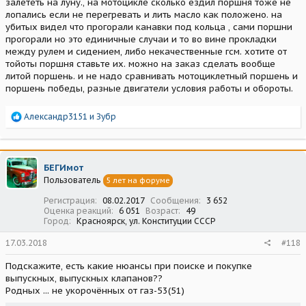
залететь на луну., на мотоцикле сколько ездил поршня тоже не
лопались если не перегревать и лить масло как положено. на
убитых видел что прогорали канавки под кольца , сами поршни
прогорали но это единичные случаи и то во вине прокладки
между рулем и сидением, либо некачественные гсм. хотите от
тойоты поршня ставьте их. можно на заказ сделать вообще
литой поршень. и не надо сравнивать мотоциклетный поршень и
поршень победы, разные двигатели условия работы и обороты.
Р
Александр3151
и
Зубр
е
а
к
ц
БЕГИмот
и
Пользователь
5 лет на форуме
и
:
Регистрация
08.02.2017
Сообщения
3 652
Оценка реакций
6 051
Возраст
49
Город
Красноярск, ул. Конституции СССР
17.03.2018
#118
Подскажите, есть какие нюансы при поиске и покупке
выпускных, выпускных клапанов??
Родных ... не укорочённых от газ-53(51)