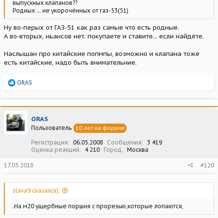
выпускных клапанов??
Родных ... не укорочённых от газ-53(51)
Ну во-перых от ГАЗ-51 как раз самые что есть родные.
А во-вторых, ньансов нет. покупаете и ставите... если найдёте.
Наслышан про китайские попмпы, возможно и клапана тоже
есть китайские, надо быть внимательние.
Р
ORAS
е
а
к
ц
ORAS
и
Пользователь
10 лет на форуме
и
:
Регистрация
06.05.2008
Сообщения
3 419
Оценка реакций
4 210
Город
Москва
17.03.2018
#120
slava9 сказал(а):
.На м20 ущербные поршня с прорезью,которые лопаются,