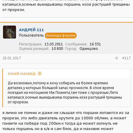
катаешся,осенью выкидываеш поршень изза растущей трещины
от прорези.
АНДРЕЙ 111
Пользователь
Команда форума
Регистрация
15.03.2011
Сообщения
16 331
Оценка реакций
10 800
Город
Одинцово
28.01.2017
#117
slava9 сказал(а):
Да возможно,потому и хочу собирать на более крепких
деталях,у которых большой запас прочности. В спое время
поездил на мотоцикле Иж Планета,там тоже с прорезью.Лето
катаешся,осенью выкидываеш поршень изза растущей трещины
от прорези.
я лично не помню и даже не слышал что поршни лопаются из за
прорези, это либо двигатель крутите до 10000 об/мин, а может
гоняете на победе под 200км.ч тогда да может лопнуть не
только поршень но в к/в и сам блок, да и маховик может