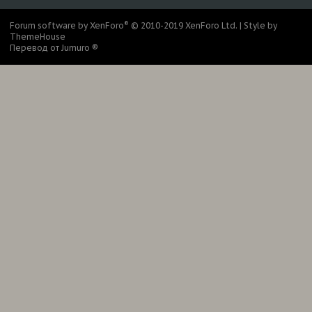
®
Forum software by XenForo
© 2010-2019 XenForo Ltd.
|
Style by
ThemeHouse
Перевод от Jumuro ®