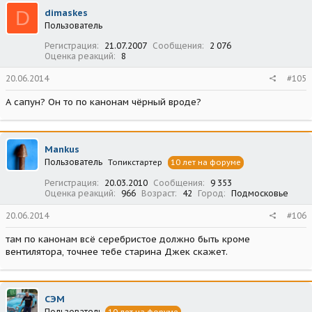
D
dimaskes
Пользователь
Регистрация
21.07.2007
Сообщения
2 076
Оценка реакций
8
20.06.2014
#105
А сапун? Он то по канонам чёрный вроде?
Mankus
Пользователь
Топикстартер
10 лет на форуме
Регистрация
20.03.2010
Сообщения
9 353
Оценка реакций
966
Возраст
42
Город
Подмосковье
20.06.2014
#106
там по канонам всё серебристое должно быть кроме
вентилятора, точнее тебе старина Джек скажет.
СЭМ
Пользователь