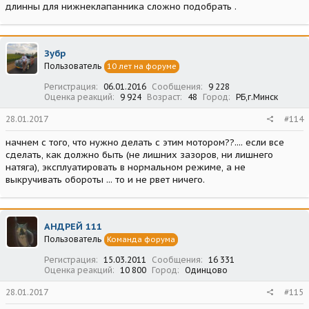
длинны для нижнеклапанника сложно подобрать .
Зубр
Пользователь
10 лет на форуме
Регистрация
06.01.2016
Сообщения
9 228
Оценка реакций
9 924
Возраст
48
Город
РБ,г.Минск
28.01.2017
#114
начнем с того, что нужно делать с этим мотором??.... если все
сделать, как должно быть (не лишних зазоров, ни лишнего
натяга), эксплуатировать в нормальном режиме, а не
выкручивать обороты ... то и не рвет ничего.
АНДРЕЙ 111
Пользователь
Команда форума
Регистрация
15.03.2011
Сообщения
16 331
Оценка реакций
10 800
Город
Одинцово
28.01.2017
#115