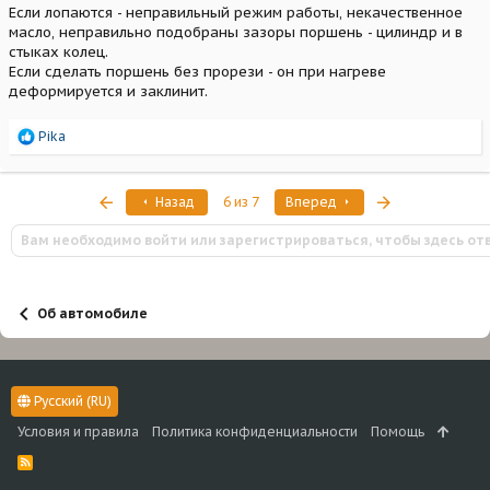
Если лопаются - неправильный режим работы, некачественное
масло, неправильно подобраны зазоры поршень - цилиндр и в
стыках колец.
Если сделать поршень без прорези - он при нагреве
деформируется и заклинит.
Р
Pika
е
а
к
Первый
Последняя
Назад
6 из 7
Вперед
ц
и
Вам необходимо войти или зарегистрироваться, чтобы здесь от
и
:
Об автомобиле
Русский (RU)
Условия и правила
Политика конфиденциальности
Помощь
R
S
S