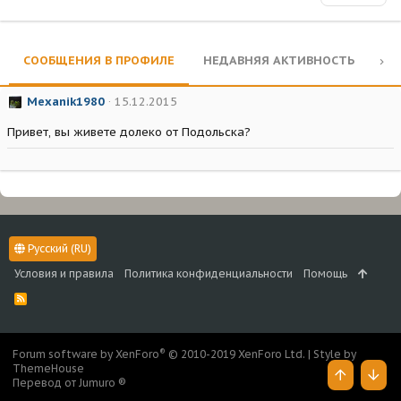
СООБЩЕНИЯ В ПРОФИЛЕ
НЕДАВНЯЯ АКТИВНОСТЬ
КО
Mexanik1980
15.12.2015
Привет, вы живете долеко от Подольска?
Русский (RU)
Условия и правила
Политика конфиденциальности
Помощь
R
S
S
®
Forum software by XenForo
© 2010-2019 XenForo Ltd.
|
Style by
ThemeHouse
Перевод от Jumuro ®
Верх
Низ