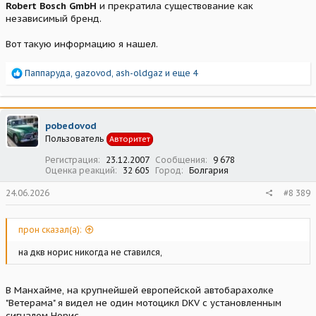
Robert Bosch GmbH
и прекратила существование как
независимый бренд.
Вот такую информацию я нашел.
Р
Паппаруда
,
gazovod
,
ash-oldgaz
и еще 4
е
а
к
ц
pobedovod
и
Пользователь
Авторитет
и
:
Регистрация
23.12.2007
Сообщения
9 678
Оценка реакций
32 605
Город
Болгария
24.06.2026
#8 389
прон сказал(а):
на дкв норис никогда не ставился,
В Манхайме, на крупнейшей европейской автобарахолке
"Ветерама" я видел не один мотоцикл DKV с установленным
сигналом Норис.