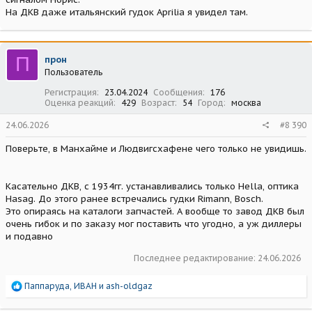
На ДКВ даже итальянский гудок Aprilia я увидел там.
П
прон
Пользователь
Регистрация
23.04.2024
Сообщения
176
Оценка реакций
429
Возраст
54
Город
москва
24.06.2026
#8 390
Поверьте, в Манхайме и Людвигсхафене чего только не увидишь.
Касательно ДКВ, с 1934гг. устанавливались только Hella, оптика
Hasag. До этого ранее встречались гудки Rimann, Bosch.
Это опираясь на каталоги запчастей. А вообще то завод ДКВ был
очень гибок и по заказу мог поставить что угодно, а уж диллеры
и подавно
Последнее редактирование:
24.06.2026
Р
Паппаруда
,
ИВАН
и
ash-oldgaz
е
а