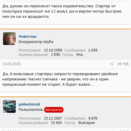
Да, думаю он перенесет такое издевательство. Стартер от
полуторки переносит же 12 вольт, да и вертит мотор быстрее,
чем он на хх вращается.
Новотны
Координатор клуба
Регистрация
22.10.2009
Сообщения
1 838
Оценка реакций
2 890
Город
Мск
24.06.2026
#8 396
Да, 6-вольтовые стартеры запросто переваривают двойное
напряжение. Насчет сигнала - не уверен, что он в один
прекрасный момент не сгорит. А будет жалко…
pobedovod
Пользователь
Авторитет
Регистрация
23.12.2007
Сообщения
9 678
Оценка реакций
32 605
Город
Болгария