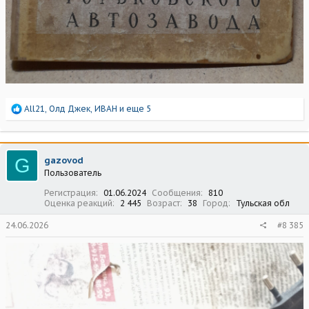
Р
All21
,
Олд Джек
,
ИВАН
и еще 5
е
а
к
ц
G
gazovod
и
Пользователь
и
:
Регистрация
01.06.2024
Сообщения
810
Оценка реакций
2 445
Возраст
38
Город
Тульская обл
24.06.2026
#8 385