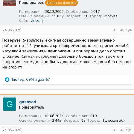
Пользователь
10 лет на форуме
и
:
Регистрация
30.12.2009
Сообщения
9 017
Оценка реакций
11 859
Возраст
51
Город
Москва
Сайт
vk.com
24.06.2026
#8 394
Поверьте, 6-вольтовый сигнал совершенно замечательно
работает от 12, учитывая кратковременность его применения! С
катушкой зажигания и лампочками и приборами дело обстоит
сложнее. Сигнал потребляет довольно большой ток, так что и
сопротивление должно быть довольно мощным, но и без него он
не сгорит!
Р
Пионер
,
СЭМ
и
gaz-67
е
а
к
ц
G
gazovod
и
Пользователь
и
:
Регистрация
01.06.2024
Сообщения
810
Оценка реакций
2 445
Возраст
38
Город
Тульская обл
24.06.2026
#8 395