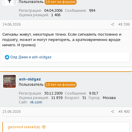
Пользователь
10 лет на форуме
Регистрация
04.04.2006
Сообщения
994
Оценка реакций
1 406
24.06.2026
#8 399
Сигналы живут, некоторые точно. Если сигналить постоянно и
подолгу, может и могут перегореть, а кратковременно вроде
ничего. И громко)
Р
Олд Джек
и
ash-oldgaz
е
а
к
ц
ash-oldgaz
и
Пользователь
10 лет на форуме
и
:
Регистрация
30.12.2009
Сообщения
9 017
Оценка реакций
11 859
Возраст
51
Город
Москва
Сайт
vk.com
25.06.2026
#8 400
gazovod сказал(а):