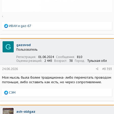
.
Р
ИВАН
и
gaz-67
е
а
к
ц
G
gazovod
и
Пользователь
и
:
Регистрация
01.06.2024
Сообщения
810
Оценка реакций
2 445
Возраст
38
Город
Тульская обл
24.06.2026
#8 393
Моя мысль была более традиционна- либо перемотать проводом
потоньше, либо оставить как есть, но через сопротивление.
Р
СЭМ
е
а
к
ц
ash-oldgaz
и