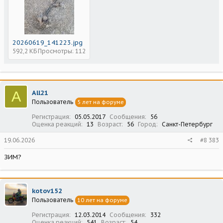
20260619_141223.jpg
592,2 КБ
Просмотры: 112
A
All21
Пользователь
5 лет на форуме
Регистрация
05.05.2017
Сообщения
56
Оценка реакций
13
Возраст
56
Город
Санкт-Петербург
19.06.2026
#8 383
ЗИМ?
kotov152
Пользователь
10 лет на форуме
Регистрация
12.03.2014
Сообщения
332
Оценка реакций
541
Возраст
54