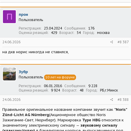
П
прон
Пользователь
Регистрация
23.04.2024
Сообщения
176
Оценка реакций
429
Возраст
54
Город
москва
24.06.2026
#8 387
на дкв норис никогда не ставился,
Зубр
Пользователь
10 лет на форуме
Регистрация
06.01.2016
Сообщения
9 228
Оценка реакций
9 924
Возраст
48
Город
РБ,г.Минск
24.06.2026
#8 388
Правильное оригинальное название компании звучит как
"Noris"
Zünd-Licht AG Nürnberg
(Акционерное общество Noris
Зажигание-Свет, Нюрнберг). Маркировка
Type HBG
относится к
знаменитому электрическому сигналу —
звуковому сигналу
(клаксону/гудку)
в бакелитовом корпусе, выпускавшемуся под