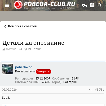
Помогите советом...
Детали на опознание
А
Д
alex021894
29.07.2011
в
а
т
т
о
а
р
н
pobedovod
т
а
Пользователь
е
ч
Авторитет
м
а
Регистрация
23.12.2007
Сообщения
9 678
ы
л
Оценка реакций
32 605
Город
Болгария
а
02.06.2026
#8 381
ЕраЗ.