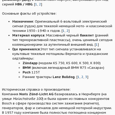
серией
HB6 / HBG
. [
1
,
2
]
Основные факты об устройстве:
Назначение:
Оригинальный 6-вольтовый электрический
сигнал (гудок) для тяжелой немецкой мото- и классической
техники 1930–1940-х годов. [
1
,
2
]
Материал корпуса:
Массивный черный
бакелит
(ранний
тип термореактивной пластмассы), очень ценимый сегодня
коллекционерами за аутентичный внешний вид. [
1
]
Где применялся:
Этот тип сигнала устанавливался на
культовые тяжелые мотоциклы Вермахта и гражданские
олдтаймеры:
Zündapp
(модели KS 750, KS 600, K 500, K 800)
BMW
(включая легендарный BMW R75 «Сахара»)
Puch
125T
Ранние тракторы
Lanz Bulldog
. [
1
,
2
,
3
]
Историческая справка о производителе:
Компания
Noris Zünd-Licht AG
базировалась в Нюрнберге (на
улице
Maiachstraße 100
) и была одним из главных конкурентов
Bosch в сфере производства систем зажигания (магнето),
генераторов, фар и сигналов для немецкой моторной индустрии.
В 1957 году компания была полностью поглощена концерном