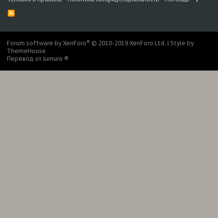
R
S
S
®
Forum software by XenForo
© 2010-2019 XenForo Ltd.
|
Style by
ThemeHouse
Перевод от Jumuro ®