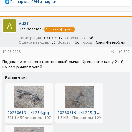
Р
Паппаруда
,
СЭМ
и
magirus
е
а
к
ц
A
All21
и
Пользователь
5 лет на форуме
и
:
Регистрация
05.05.2017
Сообщения
56
Оценка реакций
13
Возраст
56
Город
Санкт-Петербург
19.06.2026
#8 382
Подскажите от чего маятниковый рычаг. Крепление как у 21-й,
но сам рычаг другой
Вложения
20260619_141234.jpg
20260619_141223 (1).jpg
501,1 КБ
Просмотры: 107
1,3 МБ
Просмотры: 109