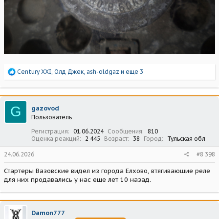
Р
Century XXI
,
Олд Джек
,
ash-oldgaz
и еще 3
е
а
к
ц
G
gazovod
и
Пользователь
и
:
Регистрация
01.06.2024
Сообщения
810
Оценка реакций
2 445
Возраст
38
Город
Тульская обл
24.06.2026
#8 398
Стартеры Вазовские видел из города Елхово, втягивающие реле
для них продавались у нас еще лет 10 назад.
Damon777