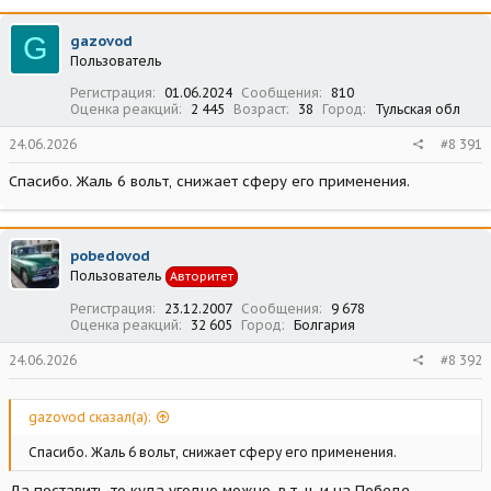
к
ц
G
gazovod
и
Пользователь
и
:
Регистрация
01.06.2024
Сообщения
810
Оценка реакций
2 445
Возраст
38
Город
Тульская обл
24.06.2026
#8 391
Спасибо. Жаль 6 вольт, снижает сферу его применения.
pobedovod
Пользователь
Авторитет
Регистрация
23.12.2007
Сообщения
9 678
Оценка реакций
32 605
Город
Болгария
24.06.2026
#8 392
gazovod сказал(а):
Спасибо. Жаль 6 вольт, снижает сферу его применения.
Да поставить-то куда угодно можно, в т. ч. и на Победе.