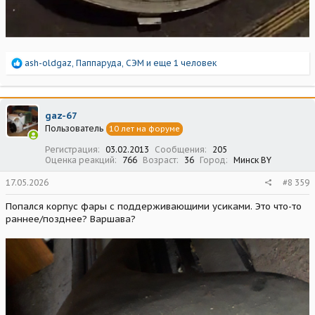
Р
ash-oldgaz
,
Паппаруда
,
СЭМ
и еще 1 человек
е
а
к
ц
gaz-67
и
Пользователь
10 лет на форуме
и
:
Регистрация
03.02.2013
Сообщения
205
Оценка реакций
766
Возраст
36
Город
Минск BY
17.05.2026
#8 359
Попался корпус фары с поддерживающими усиками. Это что-то
раннее/позднее? Варшава?