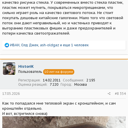
качество рисунка стекла. У современных вместо стекла пластик,
пластик может мутнеть, покрываться микротрещинами, что
сильно играет роль на качество светового потока. Не стоит
покупать дешовые китайские галогенки. Мало того что световой
поток они дают неправильный, но и частенько приводят к
выгоранию пластиковых фишек и даже предохранителей и
потери качества светоотражателей.
Р
ИВАН
,
Олд Джек
,
ash-oldgaz
и еще 1 человек
е
а
к
ц
HistoriK
и
Пользователь
10 лет на форуме
и
:
Регистрация
14.02.2011
Сообщения
2 195
Оценка реакций
7 220
Город
Москва
17.05.2026
#8 354
Как то попадался мне тепловой экран с кронштейном, и сам
кронштейн отдельно.
И вот, встретился снова)