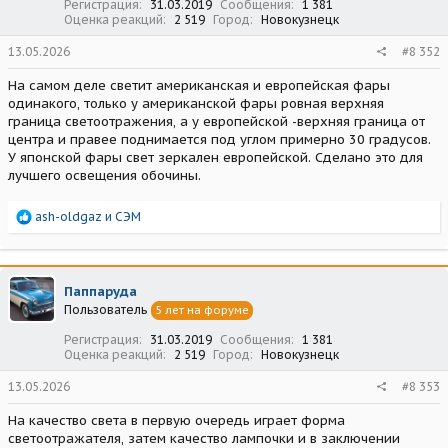
Регистрация
31.03.2019
Сообщения
1 381
Оценка реакций
2 519
Город
Новокузнецк
13.05.2026
#8 352
На самом деле светит американская и европейская фары
одинакого, только у американской фары ровная верхняя
граница светоотражения, а у европейской -верхняя граница от
центра и правее поднимается под углом примерно 30 градусов.
У японской фары свет зеркален европейской. Сделано это для
лучшего освещения обочины.
Р
ash-oldgaz
и
СЭМ
е
а
к
ц
Паппаруда
и
Пользователь
5 лет на форуме
и
:
Регистрация
31.03.2019
Сообщения
1 381
Оценка реакций
2 519
Город
Новокузнецк
13.05.2026
#8 353
На качество света в первую очередь играет форма
светоотражателя, затем качество лампочки и в заключении