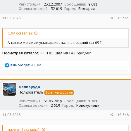
:
Регистрация
23.12.2007
Сообщения
9 681
Оценка реакций
32 619
Город
Болгария
11.05.2026
#8 345
СЭМ сказал(а):
А так же могли ли устанавливаться на поздний газ 69 ?
Посмотрел каталог, ФГ 105 шел на ГАЗ 69М/АМ.
Р
ash-oldgaz
и
СЭМ
е
а
к
ц
Паппаруда
и
Пользователь
5 лет на форуме
и
:
Регистрация
31.03.2019
Сообщения
1 381
Оценка реакций
2 519
Город
Новокузнецк
11.05.2026
#8 346
gazovod сказал(а):