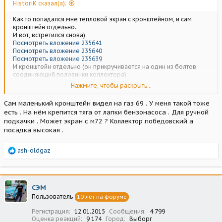
HistoriK сказал(а):
Как то попадался мне тепловой экран с кронштейном, и сам
кронштейн отдельно.
И вот, встретился снова)
Посмотреть вложение 235641
Посмотреть вложение 235640
Посмотреть вложение 235639
И кронштейн отдельно (он прикручивается на один из болтов,
соединяющий половинки коллектора)
Нажмите, чтобы раскрыть...
По идее, как я думаю, такие кронштейны ставились на машины с
высокой посадкой, где тянуться к лапке насоса неудобно.
Сам маленький кронштейн видел на газ 69 . У меня такой тоже
есть . На нём крепится тяга от лапки бензонасоса . Для ручной
Если кто-то опознает отчего он, будет здорово)
подкачки . Может экран с м72 ? Коллектор победовский а
посадка высокая .
По поводу пластиковых подфарников, вот на этой машине я их
видел и крутил в руках)
Посмотреть вложение 235642
Р
ash-oldgaz
Где на форуме было фото гнилой Варшавы с такими стеклами, но
е
немогу его найти.
а
к
ц
СЭМ
и
Пользователь
10 лет на форуме
и
:
Регистрация
12.01.2015
Сообщения
4 799
Оценка реакций
9 174
Город
Выборг