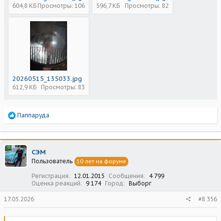
604,8 КБ
Просмотры: 106
596,7 КБ
Просмотры: 82
20260515_135033.jpg
612,9 КБ
Просмотры: 83
Р
Паппаруда
е
а
к
ц
СЭМ
и
Пользователь
10 лет на форуме
и
:
Регистрация
12.01.2015
Сообщения
4 799
Оценка реакций
9 174
Город
Выборг
17.05.2026
#8 356