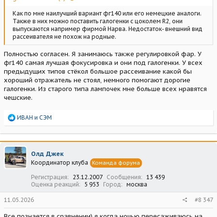
Как по мне наилучший вариант фг140 или его немецкие аналоги.
Также в них можно поставить галогенки с цоколем R2, они
выпускаются например фирмой Нарва. Недостаток- внешний вид
рассеивателя не похож на родные.
Полностью согласен. Я занимаюсь также регулировкой фар. У
фг140 самая лучшая фокусировка и они под галогенки. У всех
предыдущих типов стёкол большое рассеивание какой бы
хороший отражатель не стоял, немного помогают дорогие
галогенки. Из старого типа лампочек мне больше всех нравятся
чешские.
Р
ИВАН
и
СЭМ
е
а
к
ц
Олд Джек
и
Координатор клуба
Команда форума
и
:
Регистрация
23.12.2007
Сообщения
13 439
Оценка реакций
5 953
Город
москва
11.05.2026
#8 347
Все познается в сравнении) я когда ночью пересаживаюсь на