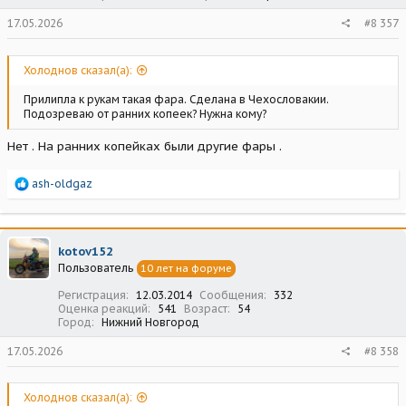
17.05.2026
#8 357
Холоднов сказал(а):
Прилипла к рукам такая фара. Сделана в Чехословакии.
Подозреваю от ранних копеек? Нужна кому?
Нет . На ранних копейках были другие фары .
Р
ash-oldgaz
е
а
к
ц
kotov152
и
Пользователь
10 лет на форуме
и
:
Регистрация
12.03.2014
Сообщения
332
Оценка реакций
541
Возраст
54
Город
Нижний Новгород
17.05.2026
#8 358
Холоднов сказал(а):