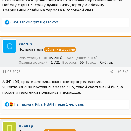
Победу с фг105, сразу лучше вижу дорогу и обочину.
Американцы слабы на тормоза и головной свет.
Р
СЭМ
,
ash-oldgaz
и
gazovod
е
а
к
ц
С
салгир
и
Пользователь
10 лет на форуме
и
:
Регистрация
01.05.2016
Сообщения
1 846
Оценка реакций
1 721
Возраст
66
Город
Сибирь
11.05.2026
#8 348
А ФГ-105, вроде американское светорапределение.
Я, когда ФГ-140 поставил, вместо 105, такой счастливый был, а
позже и галогенки появились,т акващще.
Р
Паппаруда
,
Pika
,
ИВАН
и еще 1 человек
е
а
к
ц
П
Пионер
и