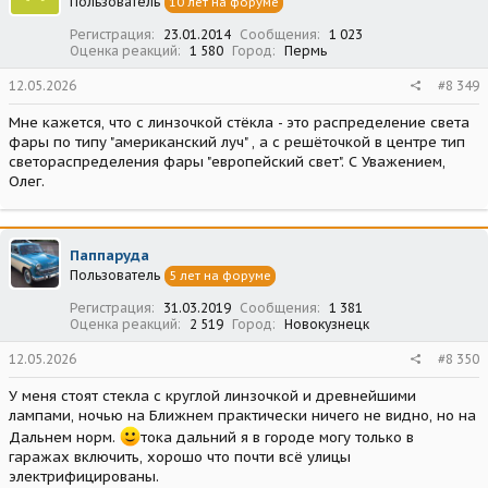
Пользователь
10 лет на форуме
и
:
Регистрация
23.01.2014
Сообщения
1 023
Оценка реакций
1 580
Город
Пермь
12.05.2026
#8 349
Мне кажется, что с линзочкой стёкла - это распределение света
фары по типу "американский луч" , а с решёточкой в центре тип
светораспределения фары "европейский свет". С Уважением,
Олег.
Паппаруда
Пользователь
5 лет на форуме
Регистрация
31.03.2019
Сообщения
1 381
Оценка реакций
2 519
Город
Новокузнецк
12.05.2026
#8 350
У меня стоят стекла с круглой линзочкой и древнейшими
лампами, ночью на Ближнем практически ничего не видно, но на
Дальнем норм.
тока дальний я в городе могу только в
гаражах включить, хорошо что почти всё улицы
электрифицированы.