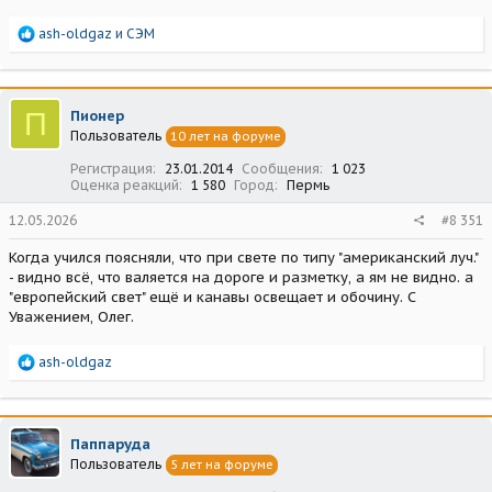
Р
ash-oldgaz
и
СЭМ
е
а
к
ц
П
Пионер
и
Пользователь
10 лет на форуме
и
:
Регистрация
23.01.2014
Сообщения
1 023
Оценка реакций
1 580
Город
Пермь
12.05.2026
#8 351
Когда учился поясняли, что при свете по типу "американский луч."
- видно всё, что валяется на дороге и разметку, а ям не видно. а
"европейский свет" ещё и канавы освещает и обочину. С
Уважением, Олег.
Р
ash-oldgaz
е
а
к
ц
Паппаруда
и
Пользователь
5 лет на форуме
и
: