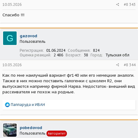
10.05.2026
#8 343
Спасибо !!!
G
gazovod
Пользователь
Регистрация
01.06.2024
Сообщения
824
Оценка реакций
2 486
Возраст
38
Город
Тульская обл
10.05.2026
#8 344
Как по мне наилучший вариант фг140 или его немецкие аналоги.
Также в них можно поставить галогенки с цоколем R2, они
выпускаются например фирмой Нарва. Недостаток- внешний вид
рассеивателя не похож на родные.
Р
Паппаруда
и
ИВАН
е
а
к
ц
pobedovod
и
Пользователь
Авторитет
и