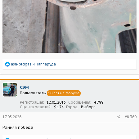
Р
ash-oldgaz
и
Паппаруда
е
а
к
ц
СЭМ
и
Пользователь
10 лет на форуме
и
:
Регистрация
12.01.2015
Сообщения
4 799
Оценка реакций
9 174
Город
Выборг
17.05.2026
#8 360
Ранняя победа