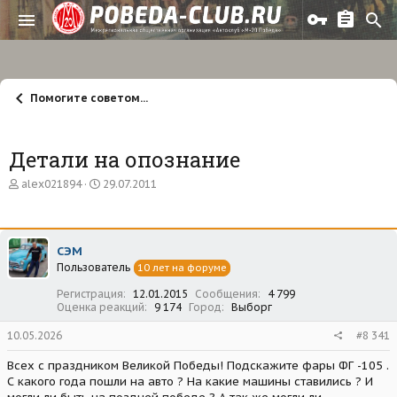
Помогите советом...
Детали на опознание
А
Д
alex021894
29.07.2011
в
а
т
т
о
а
р
н
СЭМ
т
а
Пользователь
е
ч
10 лет на форуме
м
а
Регистрация
12.01.2015
Сообщения
4 799
ы
л
Оценка реакций
9 174
Город
Выборг
а
10.05.2026
#8 341
Всех с праздником Великой Победы! Подскажите фары ФГ -105 .
С какого года пошли на авто ? На какие машины ставились ? И