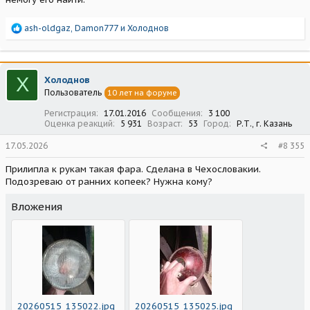
Р
ash-oldgaz
,
Damon777
и
Холоднов
е
а
к
ц
Х
Холоднов
и
Пользователь
10 лет на форуме
и
:
Регистрация
17.01.2016
Сообщения
3 100
Оценка реакций
5 931
Возраст
53
Город
Р.Т., г. Казань
17.05.2026
#8 355
Прилипла к рукам такая фара. Сделана в Чехословакии.
Подозреваю от ранних копеек? Нужна кому?
Вложения
20260515_135022.jpg
20260515_135025.jpg