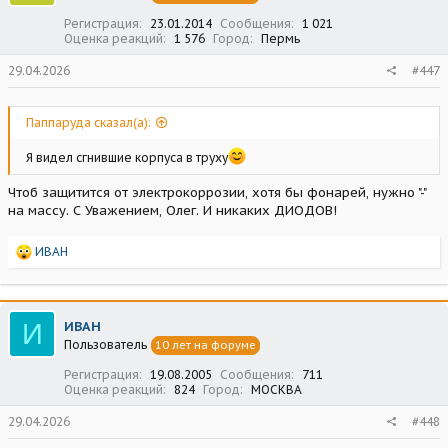
Регистрация
23.01.2014
Сообщения
1 021
Оценка реакций
1 576
Город
Пермь
29.04.2026
#447
Паппаруда сказал(а):
Я видел сгнившие корпуса в труху
Чтоб защитится от электрокоррозии, хотя бы фонарей, нужно "-"
на массу. С Уважением, Олег. И никаких ДИОДОВ!
Р
ИВАН
е
а
к
ц
И
ИВАН
и
Пользователь
10 лет на форуме
и
:
Регистрация
19.08.2005
Сообщения
711
Оценка реакций
824
Город
МОСКВА
29.04.2026
#448