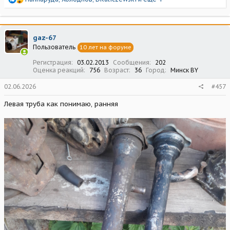
е
а
к
ц
gaz-67
и
Пользователь
10 лет на форуме
и
:
Регистрация
03.02.2013
Сообщения
202
Оценка реакций
756
Возраст
36
Город
Минск BY
02.06.2026
#457
Левая труба как понимаю, ранняя