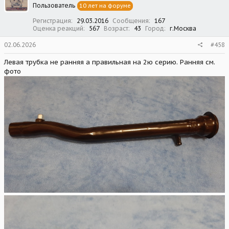
Пользователь
10 лет на форуме
и
:
Регистрация
29.03.2016
Сообщения
167
Оценка реакций
567
Возраст
43
Город
г.Москва
02.06.2026
#458
Левая трубка не ранняя а правильная на 2ю серию. Ранняя см.
фото