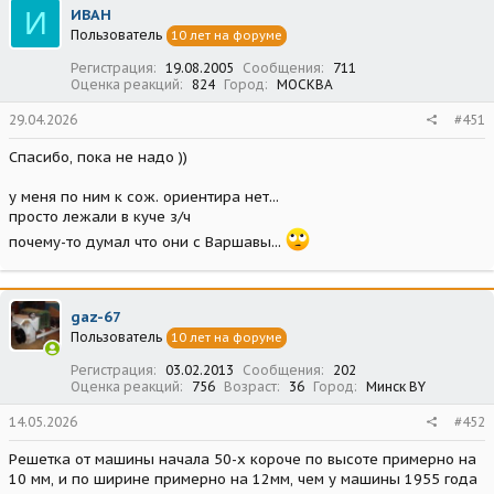
И
ИВАН
Пользователь
10 лет на форуме
Регистрация
19.08.2005
Сообщения
711
Оценка реакций
824
Город
МОСКВА
29.04.2026
#451
Спасибо, пока не надо ))
у меня по ним к сож. ориентира нет...
просто лежали в куче з/ч
почему-то думал что они с Варшавы...
gaz-67
Пользователь
10 лет на форуме
Регистрация
03.02.2013
Сообщения
202
Оценка реакций
756
Возраст
36
Город
Минск BY
14.05.2026
#452
Решетка от машины начала 50-х короче по высоте примерно на
10 мм, и по ширине примерно на 12мм, чем у машины 1955 года