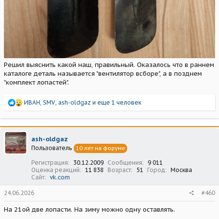
Решил выяснить какой наш, правильный. Оказалось что в раннем
каталоге деталь называется "вентилятор всборе", а в позднем
"комплект лопастей".
Р
ИВАН
,
SMV
,
ash-oldgaz
и еще 1 человек
е
а
к
ц
ash-oldgaz
и
Пользователь
10 лет на форуме
и
:
Регистрация
30.12.2009
Сообщения
9 011
Оценка реакций
11 838
Возраст
51
Город
Москва
Сайт
vk.com
24.06.2026
#460
На 21ой две лопасти. На зиму можно одну оставлять.