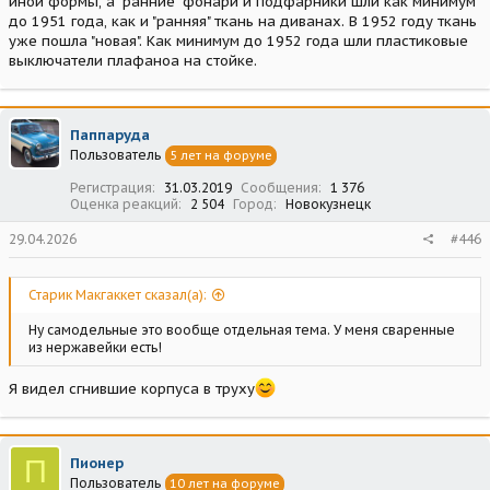
иной формы, а "ранние" фонари и подфарники шли как минимум
до 1951 года, как и "ранняя" ткань на диванах. В 1952 году ткань
уже пошла "новая". Как минимум до 1952 года шли пластиковые
выключатели плафаноа на стойке.
Паппаруда
Пользователь
5 лет на форуме
Регистрация
31.03.2019
Сообщения
1 376
Оценка реакций
2 504
Город
Новокузнецк
29.04.2026
#446
Старик Макгаккет сказал(а):
Ну самодельные это вообще отдельная тема. У меня сваренные
из нержавейки есть!
Я видел сгнившие корпуса в труху
П
Пионер
Пользователь
10 лет на форуме