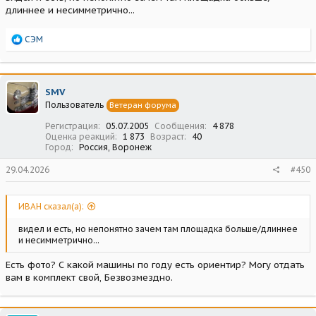
длиннее и несимметрично...
Р
СЭМ
е
а
к
ц
SMV
и
Пользователь
Ветеран форума
и
:
Регистрация
05.07.2005
Сообщения
4 878
Оценка реакций
1 873
Возраст
40
Город
Россия, Воронеж
29.04.2026
#450
ИВАН сказал(а):
видел и есть, но непонятно зачем там площадка больше/длиннее
и несимметрично...
Есть фото? С какой машины по году есть ориентир? Могу отдать
вам в комплект свой, Безвозмездно.