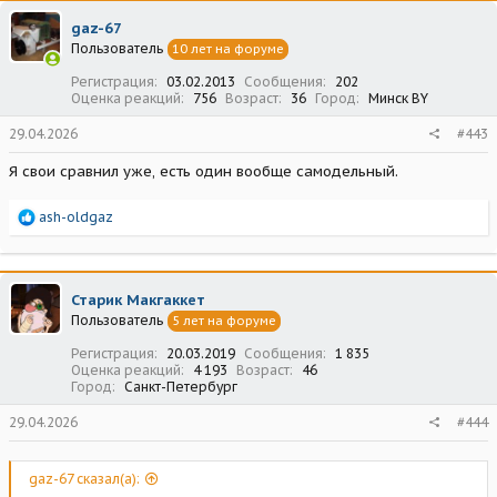
ц
gaz-67
и
Пользователь
10 лет на форуме
и
:
Регистрация
03.02.2013
Сообщения
202
Оценка реакций
756
Возраст
36
Город
Минск BY
29.04.2026
#443
Я свои сравнил уже, есть один вообще самодельный.
Р
ash-oldgaz
е
а
к
ц
Старик Макгаккет
и
Пользователь
5 лет на форуме
и
:
Регистрация
20.03.2019
Сообщения
1 835
Оценка реакций
4 193
Возраст
46
Город
Санкт-Петербург
29.04.2026
#444
gaz-67 сказал(а):