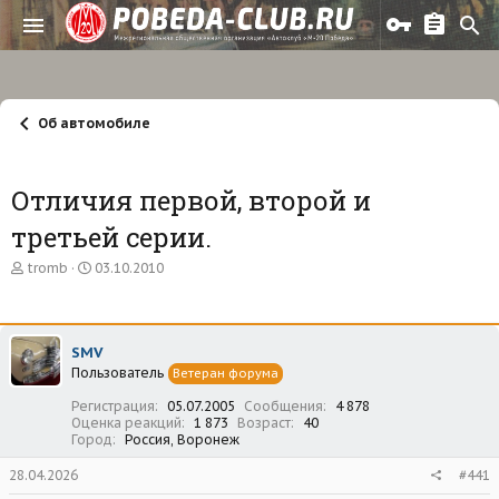
Об автомобиле
Отличия первой, второй и
третьей серии.
А
Д
tromb
03.10.2010
в
а
т
т
о
а
р
н
SMV
т
а
Пользователь
е
ч
Ветеран форума
м
а
Регистрация
05.07.2005
Сообщения
4 878
ы
л
Оценка реакций
1 873
Возраст
40
а
Город
Россия, Воронеж
28.04.2026
#441