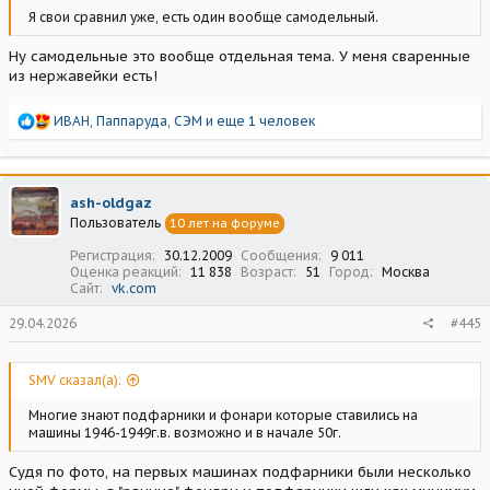
Я свои сравнил уже, есть один вообще самодельный.
Ну самодельные это вообще отдельная тема. У меня сваренные
из нержавейки есть!
Р
ИВАН
,
Паппаруда
,
СЭМ
и еще 1 человек
е
а
к
ц
ash-oldgaz
и
Пользователь
10 лет на форуме
и
:
Регистрация
30.12.2009
Сообщения
9 011
Оценка реакций
11 838
Возраст
51
Город
Москва
Сайт
vk.com
29.04.2026
#445
SMV сказал(а):
Многие знают подфарники и фонари которые ставились на
машины 1946-1949г.в. возможно и в начале 50г.
Судя по фото, на первых машинах подфарники были несколько