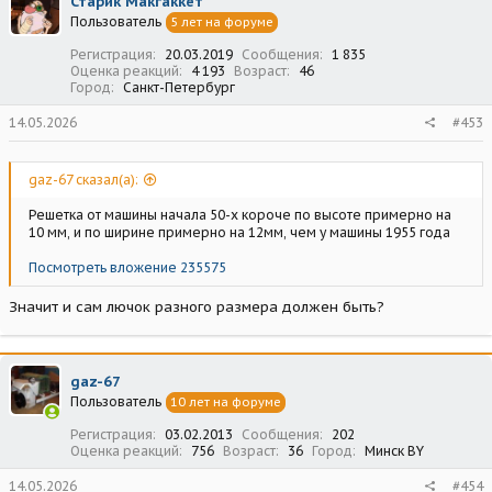
Старик Макгаккет
и
Пользователь
5 лет на форуме
и
:
Регистрация
20.03.2019
Сообщения
1 835
Оценка реакций
4 193
Возраст
46
Город
Санкт-Петербург
14.05.2026
#453
gaz-67 сказал(а):
Решетка от машины начала 50-х короче по высоте примерно на
10 мм, и по ширине примерно на 12мм, чем у машины 1955 года
Посмотреть вложение 235575
Значит и сам лючок разного размера должен быть?
gaz-67
Пользователь
10 лет на форуме
Регистрация
03.02.2013
Сообщения
202
Оценка реакций
756
Возраст
36
Город
Минск BY
14.05.2026
#454