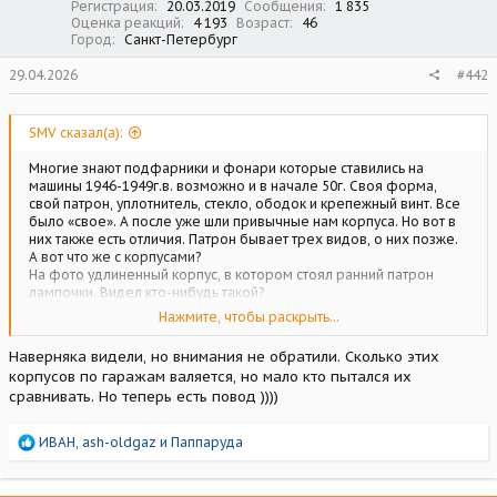
Регистрация
20.03.2019
Сообщения
1 835
Оценка реакций
4 193
Возраст
46
Город
Санкт-Петербург
29.04.2026
#442
SMV сказал(а):
Многие знают подфарники и фонари которые ставились на
машины 1946-1949г.в. возможно и в начале 50г. Своя форма,
свой патрон, уплотнитель, стекло, ободок и крепежный винт. Все
было «свое». А после уже шли привычные нам корпуса. Но вот в
них также есть отличия. Патрон бывает трех видов, о них позже.
А вот что же с корпусами?
На фото удлиненный корпус, в котором стоял ранний патрон
лампочки. Видел кто-нибудь такой?
Нажмите, чтобы раскрыть...
Посмотреть вложение 234803
Наверняка видели, но внимания не обратили. Сколько этих
корпусов по гаражам валяется, но мало кто пытался их
сравнивать. Но теперь есть повод ))))
Р
ИВАН
,
ash-oldgaz
и
Паппаруда
е
а
к