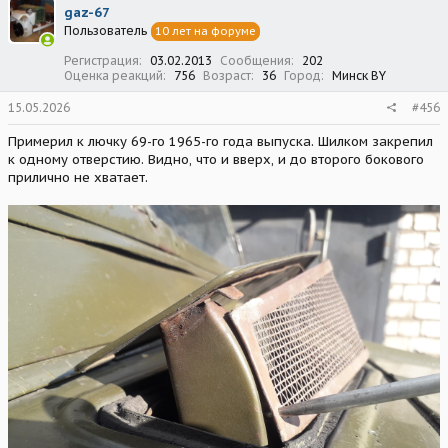
ц
gaz-67
и
Пользователь
10 лет на форуме
и
:
Регистрация
03.02.2013
Сообщения
202
Оценка реакций
756
Возраст
36
Город
Минск BY
15.05.2026
#456
Примерил к лючку 69-го 1965-го года выпуска. Шилком закрепил
к одному отверстию. Видно, что и вверх, и до второго бокового
прилично не хватает.