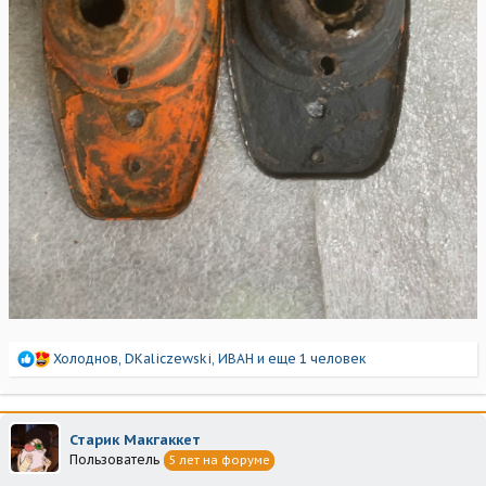
Р
Холоднов
,
DKaliczewski
,
ИВАН
и еще 1 человек
е
а
к
ц
Старик Макгаккет
и
Пользователь
5 лет на форуме
и
: