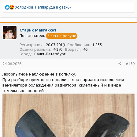
Р
Холоднов
,
Паппаруда
и
gaz-67
е
а
к
ц
Старик Макгаккет
и
Пользователь
5 лет на форуме
и
:
Регистрация
20.03.2019
Сообщения
1 835
Оценка реакций
4 193
Возраст
46
Город
Санкт-Петербург
24.06.2026
#459
Любопытное наблюдение в копилку.
При разборе приданого попались два варианта исполнения
вентилятора охлаждения радиатора: склепанный и в виде
отдельных лопастей.