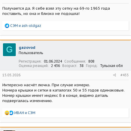
Получается да. Я себе взял эту сетку на 69-го 1965 года
поставить, но она и близко не подошла!
Р
СЭМ
и
ash-oldgaz
е
а
к
ц
G
gazovod
и
Пользователь
и
:
Регистрация
01.06.2024
Сообщения
808
Оценка реакций
2 436
Возраст
38
Город
Тульская обл
15.05.2026
#455
Интересно насчёт лючка. При случае измерю.
Номера крышки и сетки в каталогах 50 и 55 годов одинаковые.
Номер крышки имеет индекс Б в конце, видимо деталь
подвергалась изменению.
Р
ИВАН
и
СЭМ
е
а
к