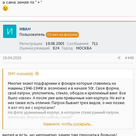
а сама земля-то " + "
И
ИВАН
Пользователь
10 лет на форуме
Регистрация
19.08.2005
Сообщения
711
Оценка реакций
824
Город
МОСКВА
29.04.2026
#449
SMV сказал(а):
Многие знают подфарники и фонари которые ставились на
машины 1946-1949г.в. возможно и в начале 50г. Своя форма,
свой патрон, уплотнитель, стекло, ободок и крепежный винт. Все
было «свое». А после уже шли привычные нам корпуса. Но вот в
них также есть отличия. Патрон бывает трех видов, о них позже.
А вот что же с корпусами?
На фото удлиненный корпус, в котором стоял ранний патрон
лампочки. Видел кто-нибудь такой?
Нажмите, чтобы раскрыть...
Посмотреть вложение 234803
видел и есть, но непонятно зачем там площадка больше/