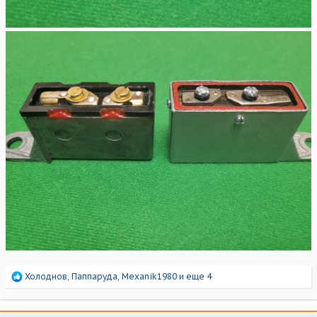
Р
Холоднов
,
Паппаруда
,
Mexanik1980
и еще 4
е
а
к