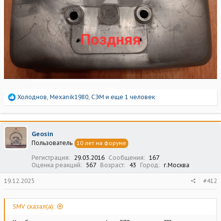
Р
Холоднов
,
Mexanik1980
,
СЭМ
и еще 1 человек
е
а
к
ц
Geosin
и
Пользователь
10 лет на форуме
и
:
Регистрация
29.03.2016
Сообщения
167
Оценка реакций
567
Возраст
43
Город
г.Москва
19.12.2025
#412
SMV сказал(а):