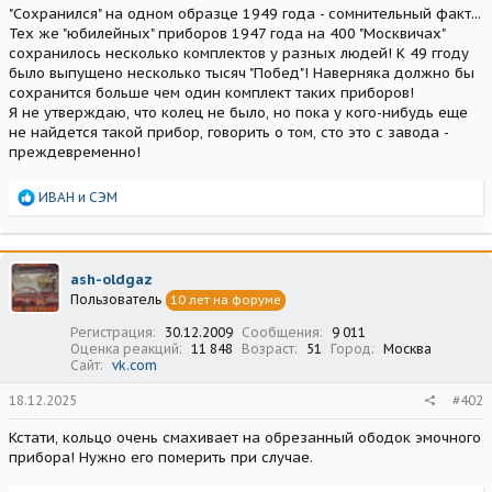
"Сохранился" на одном образце 1949 года - сомнительный факт...
Тех же "юбилейных" приборов 1947 года на 400 "Москвичах"
сохранилось несколько комплектов у разных людей! К 49 ггоду
было выпущено несколько тысяч "Побед"! Наверняка должно бы
сохранится больше чем один комплект таких приборов!
Я не утверждаю, что колец не было, но пока у кого-нибудь еще
не найдется такой прибор, говорить о том, сто это с завода -
преждевременно!
Р
ИВАН
и
СЭМ
е
а
к
ц
ash-oldgaz
и
Пользователь
10 лет на форуме
и
:
Регистрация
30.12.2009
Сообщения
9 011
Оценка реакций
11 848
Возраст
51
Город
Москва
Сайт
vk.com
18.12.2025
#402
Кстати, кольцо очень смахивает на обрезанный ободок эмочного
прибора! Нужно его померить при случае.