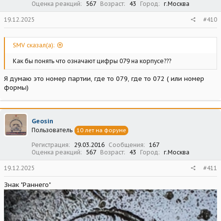
Оценка реакций
567
Возраст
43
Город
г.Москва
19.12.2025
#410
SMV сказал(а):
Как бы понять что означают цифры 079 на корпусе???
Я думаю это номер партии, где то 079, где то 072 ( или номер
формы)
Geosin
Пользователь
10 лет на форуме
Регистрация
29.03.2016
Сообщения
167
Оценка реакций
567
Возраст
43
Город
г.Москва
19.12.2025
#411
Знак "Раннего"