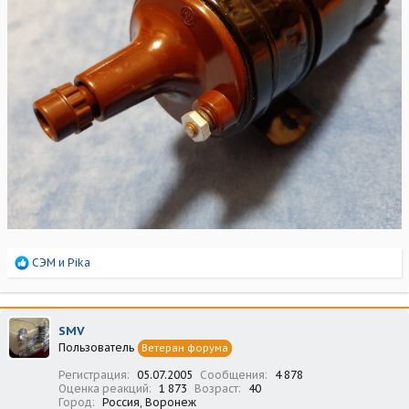
Р
СЭМ
и
Pika
е
а
к
ц
SMV
и
Пользователь
Ветеран форума
и
:
Регистрация
05.07.2005
Сообщения
4 878
Оценка реакций
1 873
Возраст
40
Город
Россия, Воронеж