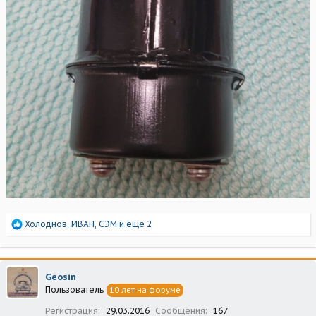
Р
Холоднов
,
ИВАН
,
СЭМ
и еще 2
е
а
к
ц
Geosin
и
Пользователь
10 лет на форуме
и
:
Регистрация
29.03.2016
Сообщения
167