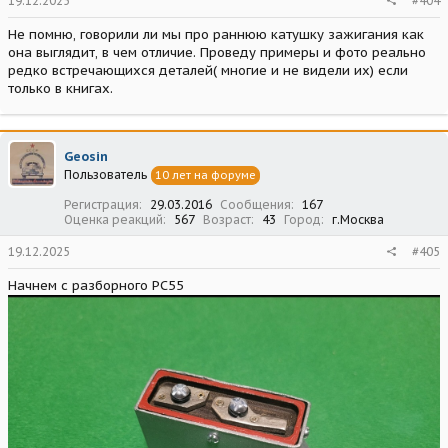
19.12.2025
#404
Не помню, говорили ли мы про раннюю катушку зажигания как
она выглядит, в чем отличие. Проведу примеры и фото реально
редко встречающихся деталей( многие и не видели их) если
только в книгах.
Geosin
Пользователь
10 лет на форуме
Регистрация
29.03.2016
Сообщения
167
Оценка реакций
567
Возраст
43
Город
г.Москва
19.12.2025
#405
Начнем с разборного РС55