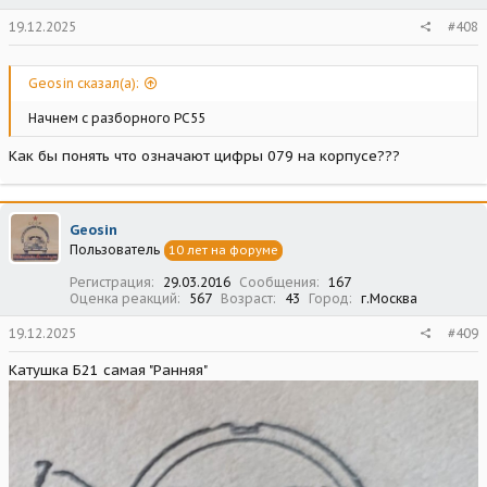
19.12.2025
#408
Geosin сказал(а):
Начнем с разборного РС55
Как бы понять что означают цифры 079 на корпусе???
Geosin
Пользователь
10 лет на форуме
Регистрация
29.03.2016
Сообщения
167
Оценка реакций
567
Возраст
43
Город
г.Москва
19.12.2025
#409
Катушка Б21 самая "Ранняя"