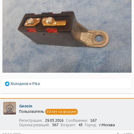
Р
Холоднов
и
Pika
е
а
к
ц
Geosin
и
Пользователь
10 лет на форуме
и
:
Регистрация
29.03.2016
Сообщения
167
Оценка реакций
567
Возраст
43
Город
г.Москва