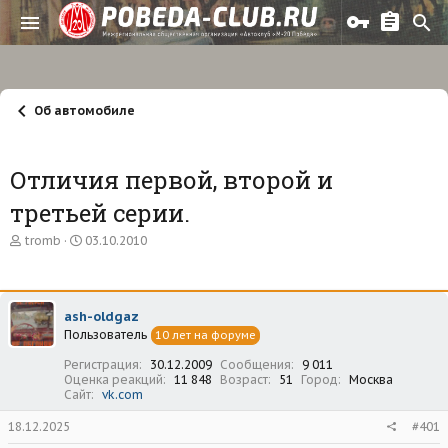
Об автомобиле
Отличия первой, второй и
третьей серии.
А
Д
tromb
03.10.2010
в
а
т
т
о
а
р
н
ash-oldgaz
т
а
Пользователь
е
ч
10 лет на форуме
м
а
Регистрация
30.12.2009
Сообщения
9 011
ы
л
Оценка реакций
11 848
Возраст
51
Город
Москва
а
Сайт
vk.com
18.12.2025
#401