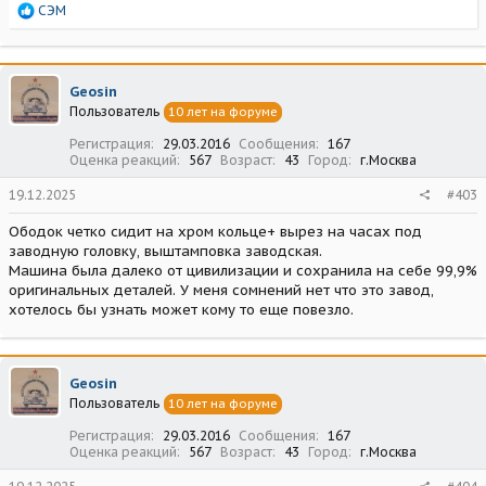
Р
СЭМ
е
а
к
ц
Geosin
и
Пользователь
10 лет на форуме
и
:
Регистрация
29.03.2016
Сообщения
167
Оценка реакций
567
Возраст
43
Город
г.Москва
19.12.2025
#403
Ободок четко сидит на хром кольце+ вырез на часах под
заводную головку, выштамповка заводская.
Машина была далеко от цивилизации и сохранила на себе 99,9%
оригинальных деталей. У меня сомнений нет что это завод,
хотелось бы узнать может кому то еще повезло.
Geosin
Пользователь
10 лет на форуме
Регистрация
29.03.2016
Сообщения
167
Оценка реакций
567
Возраст
43
Город
г.Москва