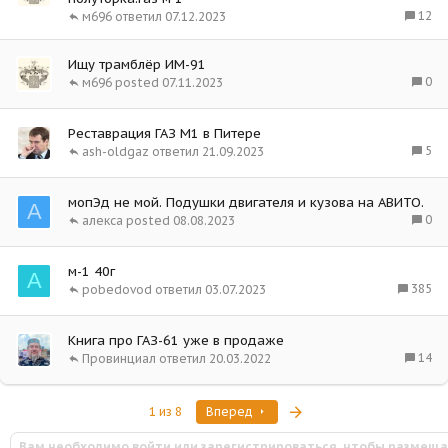
12
м696
07.12.2023
Ищу трамблёр ИМ-91
0
м696
07.11.2023
Реставрация ГАЗ М1 в Питере
5
ash-oldgaz
21.09.2023
мопЭд не мой. Подушки двигателя и кузова на АВИТО.
А
0
алекса
08.08.2023
м-1 40г
A
385
pobedovod
03.07.2023
Книга про ГАЗ-61 уже в продаже
14
Провинциал
20.03.2022
Последняя
1 из 8
Вперед
Вам необходимо войти или зарегистрироваться, чтобы размеща