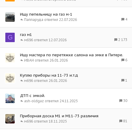
Ищу пепельницу на газ м-1
4
Паппаруда
22.07.2026
газ м1
G
2 173
м696
12.07.2026
Ищу мастера по перетяжке салона на эмке в Питере.
6
ИВАН
26.01.2026
Куплю приборы на 11-73 и.т.д
1
м696
26.01.2026
ДТП с эмкой.
30
ash-oldgaz
24.11.2025
Приборная доска М1 и М11-73 различия
81
м696
18.11.2025