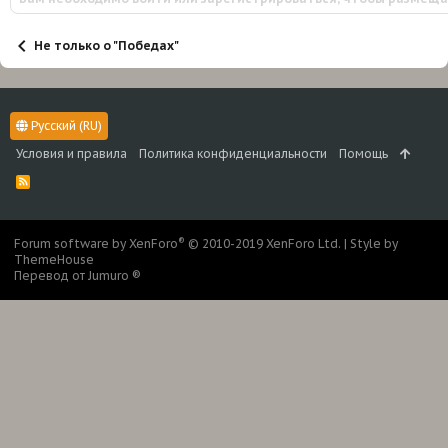
Не только о "Победах"
Русский (RU)
Условия и правила
Политика конфиденциальности
Помощь
R
S
S
®
Forum software by XenForo
© 2010-2019 XenForo Ltd.
|
Style by
ThemeHouse
Перевод от Jumuro ®