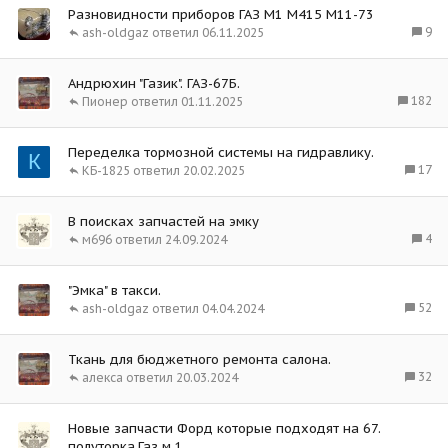
Разновидности приборов ГАЗ М1 М415 М11-73
9
ash-oldgaz
06.11.2025
Андрюхин "Газик". ГАЗ-67Б.
182
Пионер
01.11.2025
Переделка тормозной системы на гидравлику.
К
17
КБ-1825
20.02.2025
В поисках запчастей на эмку
4
м696
24.09.2024
"Эмка" в такси.
52
ash-oldgaz
04.04.2024
Ткань для бюджетного ремонта салона.
32
алекса
20.03.2024
Новые запчасти Форд которые подходят на 67.
полуторка.Газ м 1