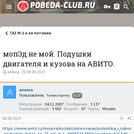
ГАЗ М-1 и ее потомки
мопЭд не мой. Подушки
двигателя и кузова на АВИТО.
А
Д
алекса
08.08.2023
в
а
т
т
о
а
А
алекса
р
н
Пользователь
т
а
Топикстартер
R.I.P.
е
ч
Регистрация
04.11.2007
Сообщения
5 137
м
а
Оценка реакций
3 602
Возраст
67
Город
Москва
ы
л
а
08.08.2023
#1
https://www.avito.ru/moskva/kollektsionirovanie/podushka_i_nabor
_podushek_detali_11-73_m1_m-1_2905325459?slocation=621540