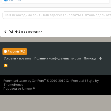
е
а
к
Вам необходимо войти или зарегистрироваться, чтобы здесь от
ц
и
и
:
ГАЗ М-1 и ее потомки
Русский (RU)
Условия и правила
Политика конфиденциальности
Помощь
R
S
S
®
Forum software by XenForo
© 2010-2019 XenForo Ltd.
|
Style by
ThemeHouse
Перевод от Jumuro ®