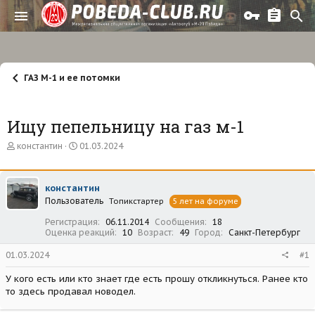
ГАЗ М-1 и ее потомки
Ищу пепельницу на газ м-1
А
Д
константин
01.03.2024
в
а
т
т
о
а
константин
р
н
Пользователь
т
а
Топикстартер
5 лет на форуме
е
ч
Регистрация
06.11.2014
Сообщения
18
м
а
Оценка реакций
10
Возраст
49
Город
Санкт-Петербург
ы
л
а
01.03.2024
#1
У кого есть или кто знает где есть прошу откликнуться. Ранее кто
то здесь продавал новодел.