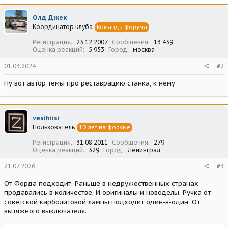
Олд Джек
Координатор клуба
Команда форума
Регистрация
23.12.2007
Сообщения
13 439
Оценка реакций
5 953
Город
москва
01.03.2024
#2
Ну вот автор темы про реставрацию станка, к нему
vesihiisi
Пользователь
10 лет на форуме
Регистрация
31.08.2011
Сообщения
279
Оценка реакций
329
Город
Ленинград
21.07.2026
#3
От Форда подходит. Раньше в недружественных странах
продавались в количестве. И оригиналы и новоделы. Ручка от
советской карболитовой лампы подходит один-в-один. От
вытяжного выключателя.