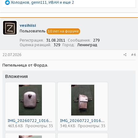
Р
Холоднов
,
genn111
,
ИВАН
и еще 2
е
а
к
ц
vesihiisi
и
Пользователь
10 лет на форуме
и
:
Регистрация
31.08.2011
Сообщения
279
Оценка реакций
329
Город
Ленинград
22.07.2026
#4
Пепельница от Форда.
Вложения
IMG_20260722_101614.jpg
IMG_20260722_101628.jpg
463,6 КБ
Просмотры: 35
349,4 КБ
Просмотры: 35