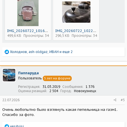
IMG_20260722_101637.jpg
IMG_20260722_102253.jpg
499,6 КБ
Просмотры: 34
296,5 КБ
Просмотры: 34
Р
Холоднов
,
ash-oldgaz
,
ИВАН
и еще 2
е
а
к
ц
Паппаруда
и
Пользователь
5 лет на форуме
и
:
Регистрация
31.03.2019
Сообщения
1 376
Оценка реакций
2 504
Город
Новокузнецк
22.07.2026
#5
Очень любопытно было взглянуть какая пепельница на газм1.
Спасибо за фото.
Р
vesihiisi