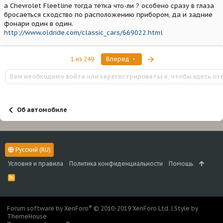
а Chevrolet Fleetline тогда тётка что-ли ? особено сразу в глаза
бросаеться сходство по расположению прибором, да и задние
фонари один в один.
http://www.oldride.com/classic_cars/669022.html
Последняя
1 из 249
Вперед
Вам необходимо войти или зарегистрироваться, чтобы здесь от
Об автомобиле
Русский (RU)
Условия и правила
Политика конфиденциальности
Помощь
R
S
S
®
Forum software by XenForo
© 2010-2019 XenForo Ltd.
|
Style by
ThemeHouse