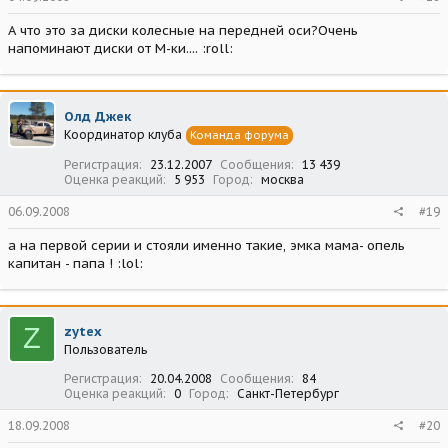
А что это за диски колесные на передней оси?Очень
напоминают диски от М-ки.... :roll:
Олд Джек
Координатор клуба
Команда форума
Регистрация
23.12.2007
Сообщения
13 439
Оценка реакций
5 953
Город
москва
06.09.2008
#19
а на первой серии и стояли именно такие, эмка мама- опель
капитан - папа ! :lol:
Z
zytex
Пользователь
Регистрация
20.04.2008
Сообщения
84
Оценка реакций
0
Город
Санкт-Петербург
18.09.2008
#20