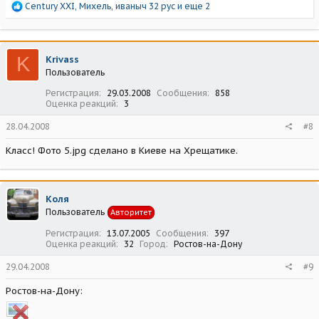
Р
Century XXI
,
Михель
,
иваныч 32 рус
и еще 2
е
а
к
ц
K
Krivass
и
Пользователь
и
:
Регистрация
29.03.2008
Сообщения
858
Оценка реакций
3
28.04.2008
#8
Класс! Фото 5.jpg сделано в Киеве на Хрещатике.
Коля
Пользователь
Авторитет
Регистрация
13.07.2005
Сообщения
397
Оценка реакций
32
Город
Ростов-на-Дону
29.04.2008
#9
Ростов-на-Дону: