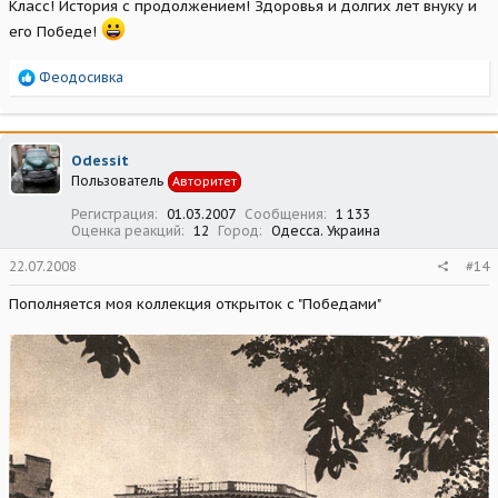
Класс! История с продолжением! Здоровья и долгих лет внуку и
его Победе!
Р
Феодосивка
е
а
к
ц
Odessit
и
Пользователь
Авторитет
и
:
Регистрация
01.03.2007
Сообщения
1 133
Оценка реакций
12
Город
Одесса. Украина
22.07.2008
#14
Пополняется моя коллекция открыток с "Победами"