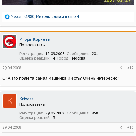
Р
Mexanik1980
,
Михель
,
алекса
и еще 4
е
а
к
ц
Игорь Корнеев
и
Пользователь
и
:
Регистрация
13.09.2007
Сообщения
201
Оценка реакций
4
Город
Москва
29.04.2008
#12
О! А это прям та самая машинка и есть? Очень интересно!
K
Krivass
Пользователь
Регистрация
29.03.2008
Сообщения
858
Оценка реакций
3
29.04.2008
#13