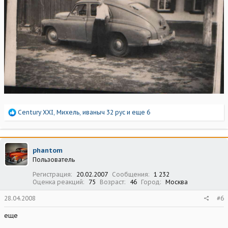
Р
Century XXI
,
Михель
,
иваныч 32 рус
и еще 6
е
а
к
ц
phantom
и
Пользователь
и
:
Регистрация
20.02.2007
Сообщения
1 232
Оценка реакций
75
Возраст
46
Город
Москва
28.04.2008
#6
еще