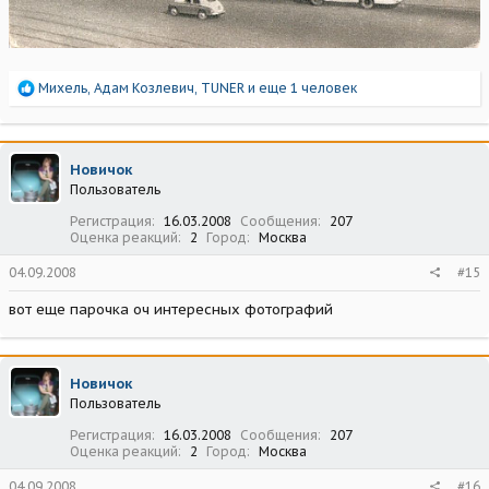
Р
Михель
,
Адам Козлевич
,
TUNER
и еще 1 человек
е
а
к
ц
Новичок
и
Пользователь
и
:
Регистрация
16.03.2008
Сообщения
207
Оценка реакций
2
Город
Москва
04.09.2008
#15
вот еще парочка оч интересных фотографий
Новичок
Пользователь
Регистрация
16.03.2008
Сообщения
207
Оценка реакций
2
Город
Москва
04.09.2008
#16