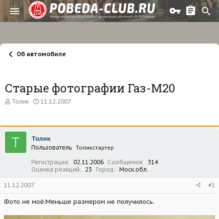
Об автомобиле
Старые фотографии Газ-М20
А
Д
Толик
11.12.2007
в
а
т
т
о
а
р
н
Т
Толик
т
а
Пользователь
е
ч
Топикстартер
м
а
Регистрация
02.11.2006
Сообщения
314
ы
л
Оценка реакций
23
Город
Моск.обл.
а
11.12.2007
#1
Фото не моё.Меньше размером не получилось.