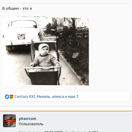
В общем - это я
Р
Century XXI
,
Михель
,
алекса
и еще 3
е
а
к
ц
phantom
и
Пользователь
и
: