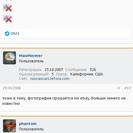
Р
ORAS
е
а
к
ц
MaxMermer
и
Пользователь
и
:
Регистрация
23.10.2007
Сообщения
326
Оценка реакций
5
Город
Калифорния, США
Сайт
russiancars.lefora.com
29.04.2008
#10
тоже в тему, фотография продаётся на ebay, больше ничего не
известно
phantom
Пользователь