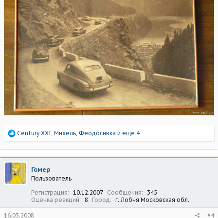
Р
Century XXI
,
Михель
,
Феодосивка
и еще 4
е
а
к
ц
Гомер
и
Пользователь
и
:
Регистрация
10.12.2007
Сообщения
345
Оценка реакций
8
Город
г. Лобня Московская обл.
16.03.2008
#4