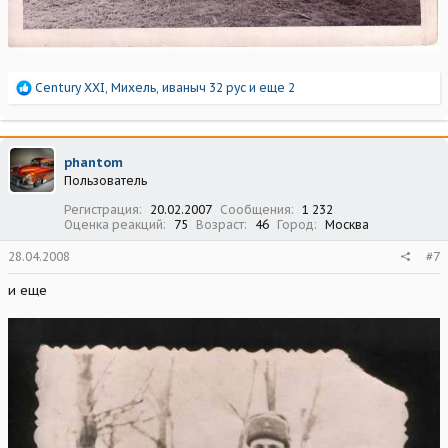
Р
Century XXI
,
Михель
,
иваныч 32 рус
и еще 2
е
а
к
ц
phantom
и
Пользователь
и
:
Регистрация
20.02.2007
Сообщения
1 232
Оценка реакций
75
Возраст
46
Город
Москва
28.04.2008
#7
и еще