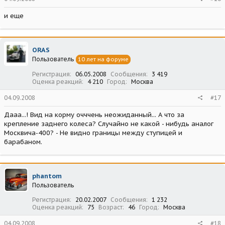
и еще
ORAS
Пользователь
10 лет на форуме
Регистрация
06.05.2008
Сообщения
3 419
Оценка реакций
4 210
Город
Москва
04.09.2008
#17
Дааа...! Вид на корму очччень неожиданный... А что за
крепление заднего колеса? Случайно не какой - нибудь аналог
Москвича-400? - Не видно границы между ступицей и
барабаном.
phantom
Пользователь
Регистрация
20.02.2007
Сообщения
1 232
Оценка реакций
75
Возраст
46
Город
Москва
04.09.2008
#18