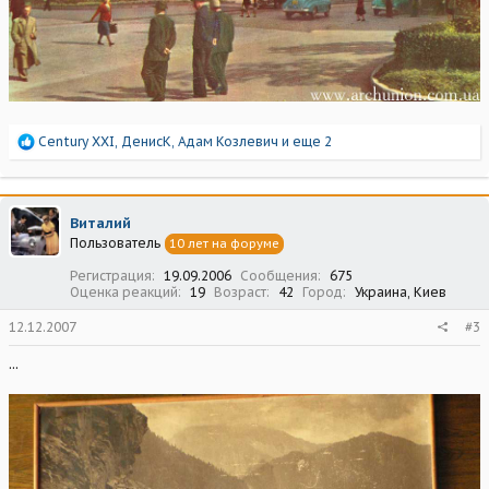
Р
Century XXI
,
ДенисК
,
Адам Козлевич
и еще 2
е
а
к
ц
Виталий
и
Пользователь
10 лет на форуме
и
:
Регистрация
19.09.2006
Сообщения
675
Оценка реакций
19
Возраст
42
Город
Украина, Киев
12.12.2007
#3
...