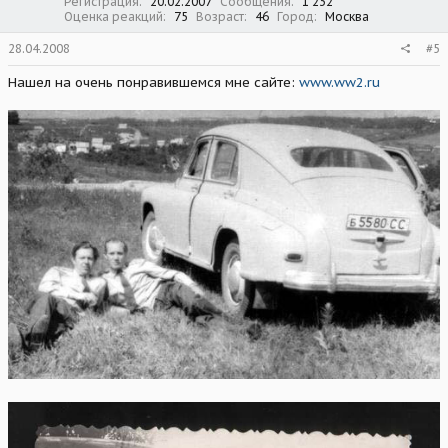
Регистрация
20.02.2007
Сообщения
1 232
Оценка реакций
75
Возраст
46
Город
Москва
28.04.2008
#5
Нашел на очень понравившемся мне сайте:
www.ww2.ru