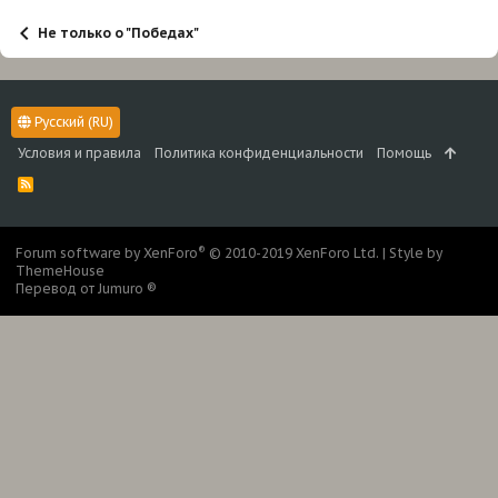
Не только о "Победах"
Русский (RU)
Условия и правила
Политика конфиденциальности
Помощь
R
S
S
®
Forum software by XenForo
© 2010-2019 XenForo Ltd.
|
Style by
ThemeHouse
Перевод от Jumuro ®