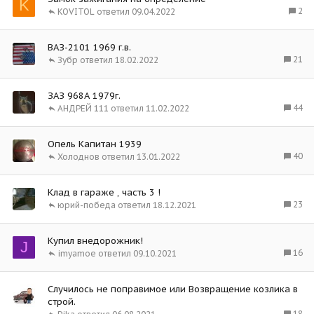
K
2
KOVITOL
09.04.2022
ВАЗ-2101 1969 г.в.
21
Зубр
18.02.2022
ЗАЗ 968А 1979г.
44
АНДРЕЙ 111
11.02.2022
Опель Капитан 1939
40
Холоднов
13.01.2022
Клад в гараже , часть 3 !
23
юрий-победа
18.12.2021
Купил внедорожник!
J
16
imyamoe
09.10.2021
Случилось не поправимое или Возвращение козлика в
строй.
18