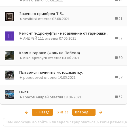
Pika
06.08.2021
Зачем-то приобрел Т 3....
21
vesihiisi
02.08.2021
Ремонт гидромуфты - избавление от гармошки .
Н
82
АНДРЕЙ 111
07.06.2021
Клад в гараже (жаль не Победа)
50
nikolajivanych
04.06.2021
Пытаемся починить мотоциклетку.
57
pobedovod
19.05.2021
Ныся
32
Граков Андрей
18.04.2021
Первый
Последняя
Назад
3 из 33
Вперед
Вам необходимо войти или зарегистрироваться, чтобы размеща