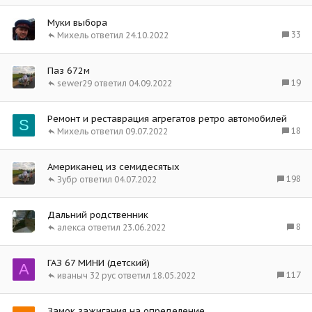
Муки выбора
33
Михель
24.10.2022
Паз 672м
19
sewer29
04.09.2022
Ремонт и реставрация агрегатов ретро автомобилей
S
18
Михель
09.07.2022
Американец из семидесятых
198
Зубр
04.07.2022
Дальний родственник
8
алекса
23.06.2022
ГАЗ 67 МИНИ (детский)
A
117
иваныч 32 рус
18.05.2022
Замок зажигания на определение