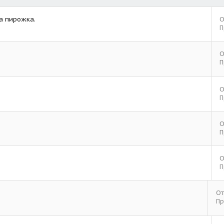
а пирожка.
О
П
О
П
О
П
О
П
О
П
От
Пр