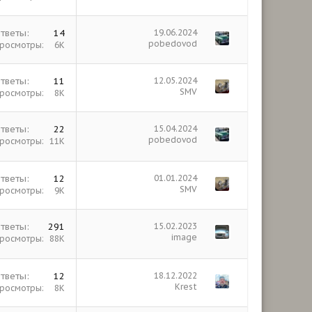
тветы
14
19.06.2024
pobedovod
росмотры
6К
тветы
11
12.05.2024
SMV
росмотры
8К
тветы
22
15.04.2024
pobedovod
росмотры
11К
тветы
12
01.01.2024
SMV
росмотры
9К
тветы
291
15.02.2023
image
росмотры
88К
тветы
12
18.12.2022
Krest
росмотры
8К