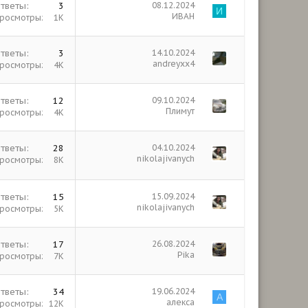
тветы
3
08.12.2024
И
ИВАН
росмотры
1К
тветы
3
14.10.2024
andreyxx4
росмотры
4К
тветы
12
09.10.2024
Плимут
росмотры
4К
тветы
28
04.10.2024
nikolajivanych
росмотры
8К
тветы
15
15.09.2024
nikolajivanych
росмотры
5К
тветы
17
26.08.2024
Pika
росмотры
7К
тветы
34
19.06.2024
А
алекса
росмотры
12К