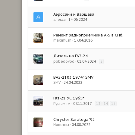
Аэросани и Варшава
А
алекса
14.06.2024
Ремонт радиоприемника А-5 в СПб.
maximush
17.04.2016
Дизель на ГАЗ-24
pobedovod
01.04.2024
2
ВАЗ-2103 1974г SMV
SMV
24.04.2022
Газ-21 УС 1965г
Рустам тм
07.11.2017
13
14
15
Chrysler Saratoga '92
Новотны
04.08.2022