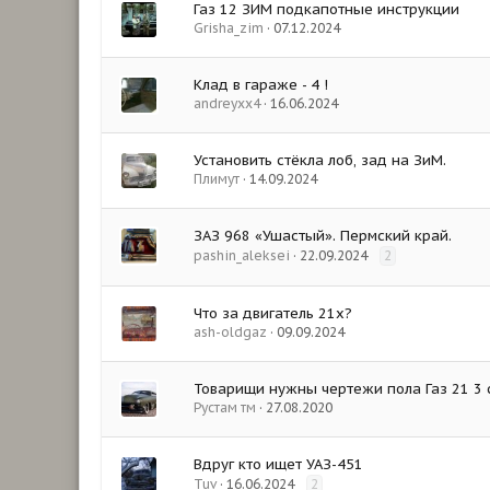
Газ 12 ЗИМ подкапотные инструкции
Grisha_zim
07.12.2024
Клад в гараже - 4 !
andreyxx4
16.06.2024
Установить стёкла лоб, зад на ЗиМ.
Плимут
14.09.2024
ЗАЗ 968 «Ушастый». Пермский край.
pashin_aleksei
22.09.2024
2
Что за двигатель 21х?
ash-oldgaz
09.09.2024
Товарищи нужны чертежи пола Газ 21 3 
Рустам тм
27.08.2020
Вдруг кто ищет УАЗ-451
Tuv
16.06.2024
2