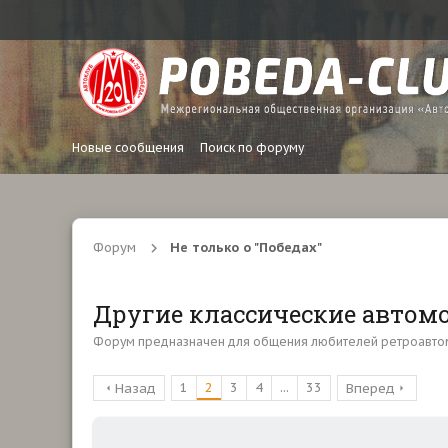
Новые сообщения
Поиск по форуму
Форум
Не только о "Победах"
Другие классические автом
Форум предназначен для общения любителей ретроавтомо
1
2
3
4
...
33
Назад
Вперед