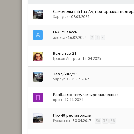
Самодельный Газ ÄÄ, полтаражка полтор
Saphyrus
07.05.2025
ГАЗ-21 такси
А
алекса
16.02.2014
2
3
4
Волга газ 21
Граков Андрей
13.04.2025
Заз 968М/У!
Saphyrus
31.03.2025
Разбавлю тему четырехколесных
П
прон
12.11.2024
Иж-49 реставрация
Рустам тм
30.04.2017
36
37
38