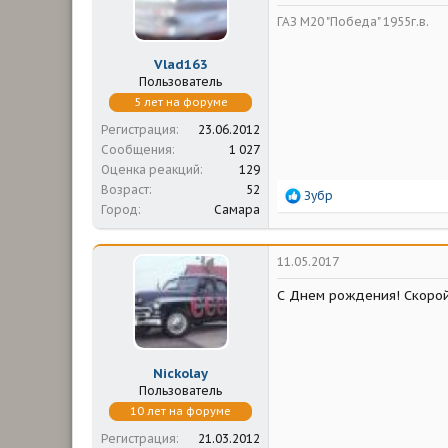
ГАЗ М20 "Победа" 1955г.в.
Vlad163
Пользователь
5 лет на форуме
Регистрация
23.06.2012
Сообщения
1 027
Оценка реакций
129
Возраст
52
Р
Зубр
Город
Самара
е
а
к
ц
11.05.2017
и
и
С Днем рождения! Скорой
:
Nickolay
Пользователь
10 лет на форуме
Регистрация
21.03.2012