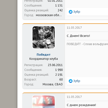
Регистрация
02.01.2011
Сообщения
1 151
Оценка реакций
242
Р
Зубр
Город
московская область
е
а
к
ц
11.05.2017
и
и
С Днем! Всего!
:
ПОБЕДИ́Т - Сплав вольфрама
Победит
Координатор клуба
Регистрация
23.06.2011
Сообщения
1 990
Оценка реакций
2 191
Возраст
60
Р
Зубр
Город
Москва, СВАО
е
а
к
ц
11.05.2017
и
и
С днем рождения!
: