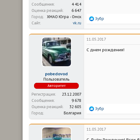
Сообщения
4 414
Оценка реакций
6 647
Город
ХМАО Югра - Омск
Р
Зубр
Сайт
vk.ru
е
а
к
ц
11.05.2017
и
и
С днем рождения!
:
pobedovod
Пользователь
Авторитет
Регистрация
23.12.2007
Сообщения
9 678
Оценка реакций
32 605
Р
Зубр
Город
Болгария
е
а
к
ц
11.05.2017
и
и
С Днём Рождения! Всех б