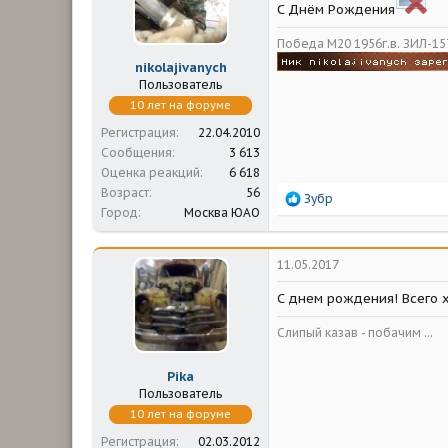
:
C Днём Рождения
Победа М20 1956г.в. ЗИЛ-157
nikolajivanych
Пользователь
10 лет на форуме
Регистрация
22.04.2010
Сообщения
3 613
Оценка реакций
6 618
Возраст
56
Р
Зубр
Город
Москва ЮАО
е
а
к
ц
11.05.2017
и
и
С днем рождения! Всего 
:
Слипый казав - побачим ...
Pika
Пользователь
10 лет на форуме
Регистрация
02.03.2012