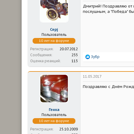
м
а
Дмитрий! Поздравляю от в
ы
л
а
послушным, а "Победа" б
Серj
Пользователь
10 лет на форуме
Регистрация
20.07.2012
Сообщения
255
Р
Зубр
Оценка реакций
115
е
а
к
ц
11.05.2017
и
и
Поздравляю с Днём Рожд
:
Генка
Пользователь
10 лет на форуме
Регистрация
25.10.2009