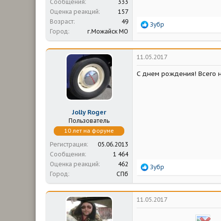
Сообщения
333
Оценка реакций
157
Возраст
49
Р
Зубр
Город
г.Можайск МО
е
а
к
ц
11.05.2017
и
и
С днем рождения! Всего н
:
Jolly Roger
Пользователь
10 лет на форуме
Регистрация
05.06.2013
Сообщения
1 464
Оценка реакций
462
Р
Зубр
Город
СПб
е
а
к
ц
11.05.2017
и
и