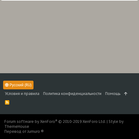
Русский (RU)
Условия и правила
Политика конфиденциальности
Помощь
R
S
S
®
Forum software by XenForo
© 2010-2019 XenForo Ltd.
|
Style by
ThemeHouse
Перевод от Jumuro ®