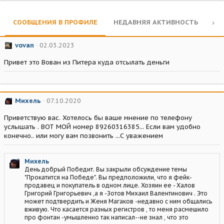
СООБЩЕНИЯ В ПРОФИЛЕ
НЕДАВНЯЯ АКТИВНОСТЬ
КО
vovan
02.03.2023
Привет это Вован из Питера куда отсылать деньги
Михель
07.10.2020
Приветствую вас. Хотелось бы ваше мнение по телефону
услышать . ВОТ МОЙ номер 89260316385... Если вам удобно
конечно.. или могу вам позвонить ...С уважением
Михель
День добрый Победит. Вы закрыли обсуждение темы
"Прокатится на Победе". Вы предположили, что я фейк-
продавец и покупатель в одном лице. Хозяин ее - Халов
Григорий Григорьевич ,а я -Зотов Михаил Валентинович . Это
может подтвердить и Женя Магаков -недавно с ним общались
вживую. Что касается разных регистров , то меня расмешило
про фонтан -умышленно так написал--не знал , что это