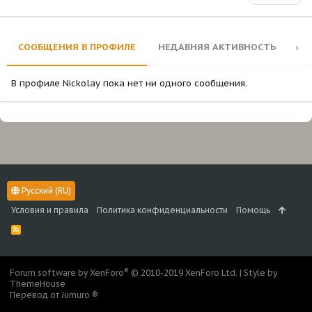
СООБЩЕНИЯ В ПРОФИЛЕ
НЕДАВНЯЯ АКТИВНОСТЬ
КО
В профиле Nickolay пока нет ни одного сообщения.
Русский (RU)
Условия и правила
Политика конфиденциальности
Помощь
R
S
S
®
Forum software by XenForo
© 2010-2019 XenForo Ltd.
|
Style by
ThemeHouse
Перевод от Jumuro ®