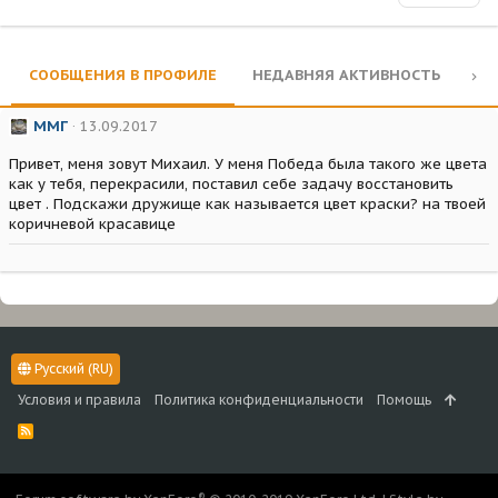
СООБЩЕНИЯ В ПРОФИЛЕ
НЕДАВНЯЯ АКТИВНОСТЬ
КО
ММГ
13.09.2017
Привет, меня зовут Михаил. У меня Победа была такого же цвета
как у тебя, перекрасили, поставил себе задачу восстановить
цвет . Подскажи дружище как называется цвет краски? на твоей
коричневой красавице
Русский (RU)
Условия и правила
Политика конфиденциальности
Помощь
R
S
S
®