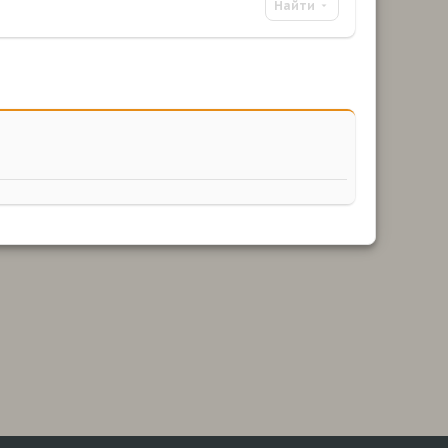
Найти