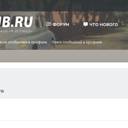
ФОРУМ
ЧТО НОВОГО
вые сообщения в профиле
Поиск сообщений в профиле
Пб