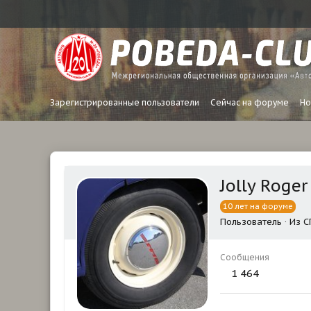
Зарегистрированные пользователи
Сейчас на форуме
Но
Jolly Roger
10 лет на форуме
Пользователь
·
Из
С
Сообщения
1 464