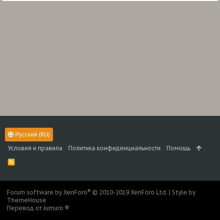
Русский (RU)
Условия и правила
Политика конфиденциальности
Помощь
R
S
S
®
Forum software by XenForo
© 2010-2019 XenForo Ltd.
|
Style by
ThemeHouse
Перевод от Jumuro ®