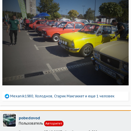
Р
Mexanik1980
,
Холоднов
,
Старик Макгаккет
и еще 1 человек
е
а
к
ц
pobedovod
и
Пользователь
Авторитет
и
: