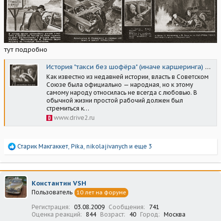
тут подробно
История "такси без шофёра" (иначе каршеринга) в СССР — яркая, но не долгая.
Как известно из недавней истории, власть в Советском
Союзе была официально — народная, но к этому
самому народу относилась не всегда с любовью. В
обычной жизни простой рабочий должен был
стремиться к…
www.drive2.ru
Р
Старик Макгаккет
,
Pika
,
nikolajivanych
и еще 3
е
а
к
ц
Константин VSH
и
Пользователь
10 лет на форуме
и
:
Регистрация
03.08.2009
Сообщения
741
Оценка реакций
844
Возраст
40
Город
Москва