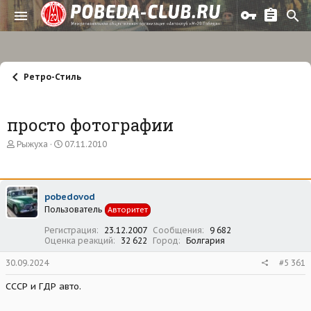
Ретро-Стиль
просто фотографии
А
Д
Рыжуха
07.11.2010
в
а
т
т
о
а
р
н
pobedovod
т
а
Пользователь
е
ч
Авторитет
м
а
Регистрация
23.12.2007
Сообщения
9 682
ы
л
Оценка реакций
32 622
Город
Болгария
а
30.09.2024
#5 361
СССР и ГДР авто.