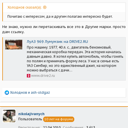
Холоднов сказал(а):
Почитаю с интересом, да и другим полагаю интересно будет.
Не знаю, нужно ли перетаскивать все это в Другие марки. просто
дам ссылку.
ЛуАЗ 969 Лумумзик на DRIVE2.RU
Про машину: 1977, 40 л. с., двигатель бензиновый,
механическая коробка передач. Эта история началась
давным давно. Я хотел купить автомобиль, чтобы гонять
по полям и принимать форму леса. У нас в семье есть
УАЗ Симбир, но это единственный джип, на котором
можно выбраться с дачи…
www.drive2.ru
Р
Холоднов
и
ash-oldgaz
е
а
к
ц
nikolajivanych
и
Пользователь
10 лет на форуме
и
:
Регистрация
22.04.2010
Сообщения
3 613