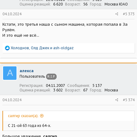
Оценка реакций
6 620
Возраст
56
Город
Москва ЮАО
04.10.2024
#5 373
Кстати, это третья наша с сыном машина, которая попала в За
Рулём.
И это ещё не всё...
Р
Холоднов
,
Олд Джек
и
ash-oldgaz
е
а
к
ц
А
алекса
и
Пользователь
R.I.P.
и
:
Регистрация
04.11.2007
Сообщения
5 137
Оценка реакций
3 602
Возраст
67
Город
Москва
04.10.2024
#5 374
салгир сказал(а):
С 21-ой 63 года из 64-х.
Большое уважение,
салгир