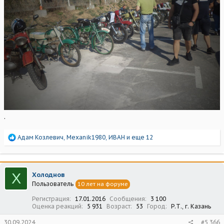
.
Р
Адам Козлевич
,
Mexanik1980
,
ИВАН
и еще 12
е
а
к
ц
Х
Холоднов
и
Пользователь
10 лет на форуме
и
:
Регистрация
17.01.2016
Сообщения
3 100
Оценка реакций
5 931
Возраст
53
Город
Р.Т., г. Казань
30.09.2024
#5 366