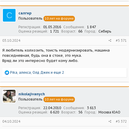
С
салгир
Пользователь
10 лет на форуме
Регистрация
01.05.2016
Сообщения
1 847
Оценка реакций
1 721
Возраст
66
Город
Сибирь
03.10.2024
#5 371
Я любитель колхозить, тоисть модернизировать, машина
повседневная, будь она в стоке, это мука.
Вряд ли это интересно будет кому либо.
Р
Pika
,
алекса
,
Олд Джек
и еще 2
е
а
к
ц
nikolajivanych
и
Пользователь
10 лет на форуме
и
:
Регистрация
22.04.2010
Сообщения
3 613
Оценка реакций
6 620
Возраст
56
Город
Москва ЮАО
04.10.2024
#5 372