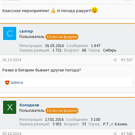
Классное мероприятие!
И погода радует!
С
салгир
Пользователь
10 лет на форуме
Регистрация
01.05.2016
Сообщения
1 847
Оценка реакций
1 721
Возраст
66
Город
Сибирь
01.10.2024
#5 367
Разве в Блгарии бывает другая погода?
Р
алекса
е
а
к
ц
Х
Холоднов
и
Пользователь
10 лет на форуме
и
:
Регистрация
17.01.2016
Сообщения
3 100
Оценка реакций
5 931
Возраст
53
Город
Р.Т., г. Казань
03.10.2024
#5 368