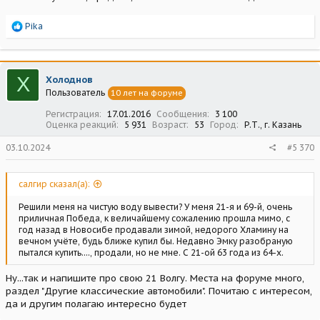
Р
Pika
е
а
к
ц
Х
Холоднов
и
Пользователь
10 лет на форуме
и
:
Регистрация
17.01.2016
Сообщения
3 100
Оценка реакций
5 931
Возраст
53
Город
Р.Т., г. Казань
03.10.2024
#5 370
салгир сказал(а):
Решили меня на чистую воду вывести? У меня 21-я и 69-й, очень
приличная Победа, к величайшему сожалению прошла мимо, с
год назад в Новосибе продавали зимой, недорого Хламину на
вечном учёте, будь ближе купил бы. Недавно Эмку разобраную
пытался купить...., продали, но не мне. С 21-ой 63 года из 64-х.
Ну...так и напишите про свою 21 Волгу. Места на форуме много,
раздел "Другие классические автомобили". Почитаю с интересом,
да и другим полагаю интересно будет