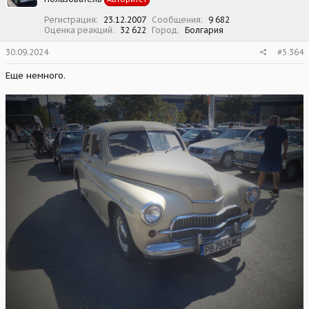
и
:
Регистрация
23.12.2007
Сообщения
9 682
Оценка реакций
32 622
Город
Болгария
30.09.2024
#5 364
Еще немного.