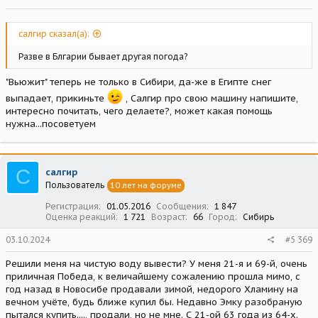
салгир сказал(а):
Разве в Блгарии бывает другая погода?
"Вьюжит" теперь не только в Сибири, да-же в Египте снег
выпадает, прикиньте
, Салгир про свою машину напишите,
интересно почитать, чего делаете?, может какая помощь
нужна...посоветуем
С
салгир
Пользователь
10 лет на форуме
Регистрация
01.05.2016
Сообщения
1 847
Оценка реакций
1 721
Возраст
66
Город
Сибирь
03.10.2024
#5 369
Решили меня на чистую воду вывести? У меня 21-я и 69-й, очень
приличная Победа, к величайшему сожалению прошла мимо, с
год назад в Новосибе продавали зимой, недорого Хламину на
вечном учёте, будь ближе купил бы. Недавно Эмку разобраную
пытался купить...., продали, но не мне. С 21-ой 63 года из 64-х.