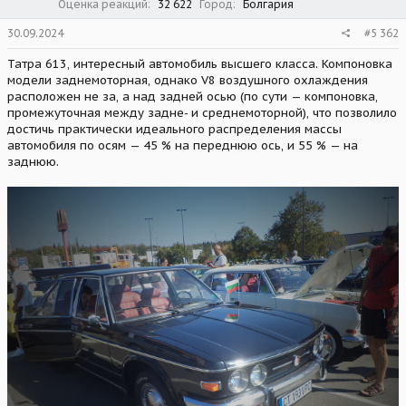
Оценка реакций
32 622
Город
Болгария
30.09.2024
#5 362
Татра 613, интересный автомобиль высшего класса. Компоновка
модели заднемоторная, однако V8 воздушного охлаждения
расположен не за, а над задней осью (по сути — компоновка,
промежуточная между задне- и среднемоторной), что позволило
достичь практически идеального распределения массы
автомобиля по осям — 45 % на переднюю ось, и 55 % — на
заднюю.