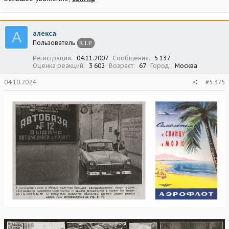
А
алекса
Пользователь
R.I.P.
Регистрация
04.11.2007
Сообщения
5 137
Оценка реакций
3 602
Возраст
67
Город
Москва
04.10.2024
#5 375