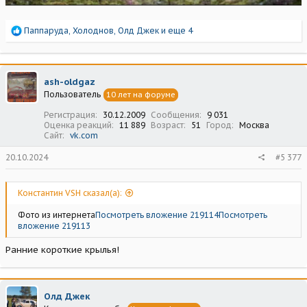
Р
Паппаруда
,
Холоднов
,
Олд Джек
и еще 4
е
а
к
ц
ash-oldgaz
и
Пользователь
10 лет на форуме
и
:
Регистрация
30.12.2009
Сообщения
9 031
Оценка реакций
11 889
Возраст
51
Город
Москва
Сайт
vk.com
20.10.2024
#5 377
Константин VSH сказал(а):
Фото из интернета
Посмотреть вложение 219114
Посмотреть
вложение 219113
Ранние короткие крылья!
Олд Джек