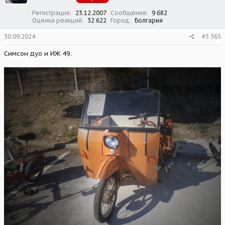
:
Регистрация
23.12.2007
Сообщения
9 682
Оценка реакций
32 622
Город
Болгария
30.09.2024
#5 365
Симсон дуо и ИЖ 49.