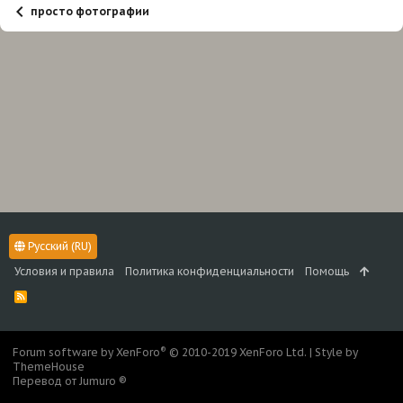
просто фотографии
Русский (RU)
Условия и правила
Политика конфиденциальности
Помощь
R
S
S
®
Forum software by XenForo
© 2010-2019 XenForo Ltd.
|
Style by
ThemeHouse
Перевод от Jumuro ®