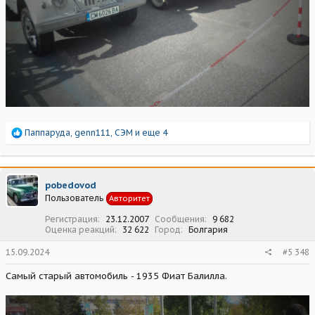
Р
Паппаруда
,
genn111
,
СЭМ
и еще 4
е
а
к
ц
pobedovod
и
Пользователь
Авторитет
и
:
Регистрация
23.12.2007
Сообщения
9 682
Оценка реакций
32 622
Город
Болгария
15.09.2024
#5 348
Самый старый автомобиль - 1935 Фиат Балилла.