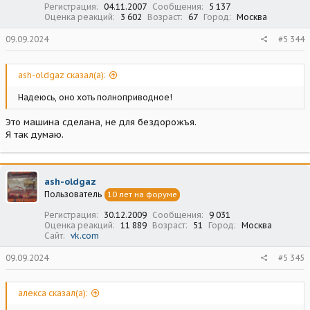
Регистрация
04.11.2007
Сообщения
5 137
Оценка реакций
3 602
Возраст
67
Город
Москва
09.09.2024
#5 344
ash-oldgaz сказал(а):
Надеюсь, оно хоть полноприводное!
Это машина сделана, не для бездорожъя.
Я так думаю.
ash-oldgaz
Пользователь
10 лет на форуме
Регистрация
30.12.2009
Сообщения
9 031
Оценка реакций
11 889
Возраст
51
Город
Москва
Сайт
vk.com
09.09.2024
#5 345
алекса сказал(а):