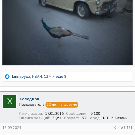
Р
Паппаруда
,
ИВАН
,
СЭМ
и еще 8
е
а
к
ц
Х
Холоднов
и
Пользователь
10 лет на форуме
и
:
Регистрация
17.01.2016
Сообщения
3 100
Оценка реакций
5 931
Возраст
53
Город
Р.Т., г. Казань
15.09.2024
#5 351