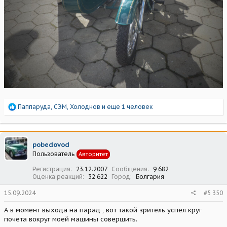
Р
Паппаруда
,
СЭМ
,
Холоднов
и еще 1 человек
е
а
к
ц
pobedovod
и
Пользователь
Авторитет
и
:
Регистрация
23.12.2007
Сообщения
9 682
Оценка реакций
32 622
Город
Болгария
15.09.2024
#5 350
А в момент выхода на парад , вот такой зритель успел круг
почета вокруг моей машины совершить.