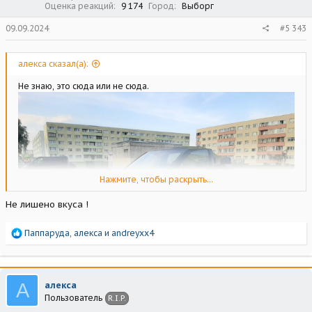
Оценка реакций
9 174
Город
Выборг
09.09.2024
#5 343
алекса сказал(а):
Не знаю, это сюда или не сюда.
Нажмите, чтобы раскрыть...
Не лишено вкуса !
Р
Паппаруда
,
алекса
и
andreyxx4
е
а
к
ц
А
алекса
и
Пользователь
R.I.P.
и
: