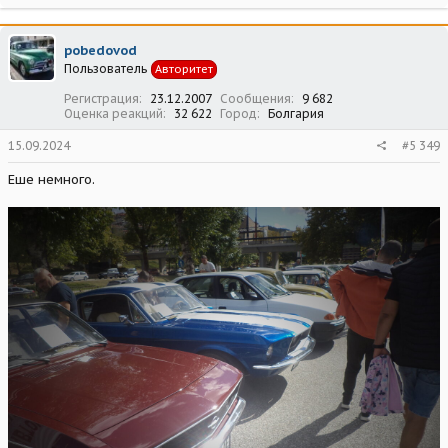
а
к
ц
pobedovod
и
Пользователь
Авторитет
и
:
Регистрация
23.12.2007
Сообщения
9 682
Оценка реакций
32 622
Город
Болгария
15.09.2024
#5 349
Еше немного.