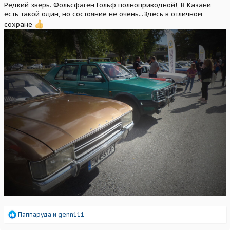
Редкий зверь. Фольсфаген Гольф полноприводной!, В Казани
есть такой один, но состояние не очень...Здесь в отличном
сохране
Р
Паппаруда
и
genn111
е