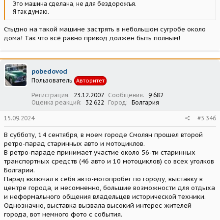
Это машина сделана, не для бездорожъя.
Я так думаю.
Стыдно на такой машине застрять в небольшом сугробе около
дома! Так что всё равно привод должен быть полным!
pobedovod
Пользователь
Авторитет
Регистрация
23.12.2007
Сообщения
9 682
Оценка реакций
32 622
Город
Болгария
15.09.2024
#5 346
В субботу, 14 сентября, в моем городе Смолян прошел второй
ретро-парад старинных авто и мотоциклов.
В ретро-параде принимает участие около 56-ти старинных
транспортных средств (46 авто и 10 мотоциклов) со всех уголков
Болгарии.
Парад включал в себя авто-мотопробег по городу, выставку в
центре города, и несомненно, большие возможности для отдыха
и неформального общения владельцев исторической техники.
Однозначно, выставка вызвала высокий интерес жителей
города, вот немного фото с события.