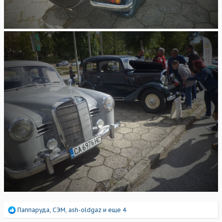
Р
Паппаруда
,
СЭМ
,
ash-oldgaz
и еще 4
е