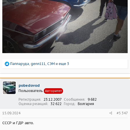
Р
Паппаруда
,
genn111
,
СЭМ
и еще 3
е
а
к
ц
pobedovod
и
Пользователь
Авторитет
и
:
Регистрация
23.12.2007
Сообщения
9 682
Оценка реакций
32 622
Город
Болгария
15.09.2024
#5 347
СССР и ГДР авто.