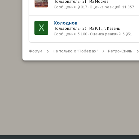
Пользователь
·
51
·
Из
Москва
Сообщения
9 017
Оценка реакций
11 857
Холоднов
Х
Пользователь
·
53
·
Из
Р.Т., г. Казань
Сообщения
3 100
Оценка реакций
5 931
Форум
Не только о "Победах"
Ретро-Стиль