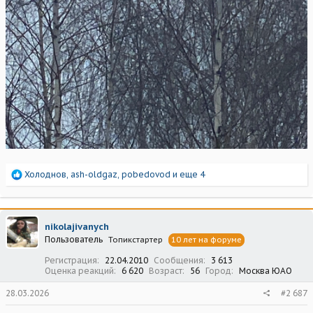
Р
Холоднов
,
ash-oldgaz
,
pobedovod
и еще 4
е
а
к
ц
nikolajivanych
и
Пользователь
Топикстартер
10 лет на форуме
и
:
Регистрация
22.04.2010
Сообщения
3 613
Оценка реакций
6 620
Возраст
56
Город
Москва ЮАО
28.03.2026
#2 687