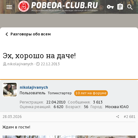
Разговоры обо всем
Эх, хорошо на даче!
А
Д
nikolajivanych
22.12.2013
в
а
т
т
о
а
р
н
nikolajivanych
т
а
Пользователь
е
ч
Топикстартер
10 лет на форуме
м
а
Регистрация
22.04.2010
Сообщения
3 613
ы
л
Оценка реакций
6 620
Возраст
56
Город
Москва ЮАО
а
28.03.2026
#2 681
Ждем в гости!