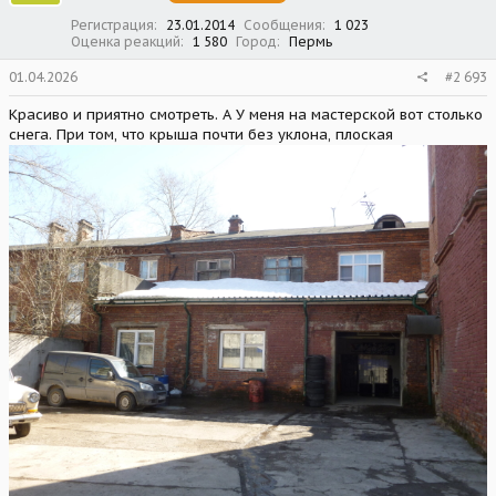
:
Регистрация
23.01.2014
Сообщения
1 023
Оценка реакций
1 580
Город
Пермь
01.04.2026
#2 693
Красиво и приятно смотреть. А У меня на мастерской вот столько
снега. При том, что крыша почти без уклона, плоская