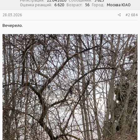
Регистрация
22.04.2010
Сообщения
3 613
Оценка реакций
6 620
Возраст
56
Город
Москва ЮАО
28.03.2026
#2 684
Вечерело.