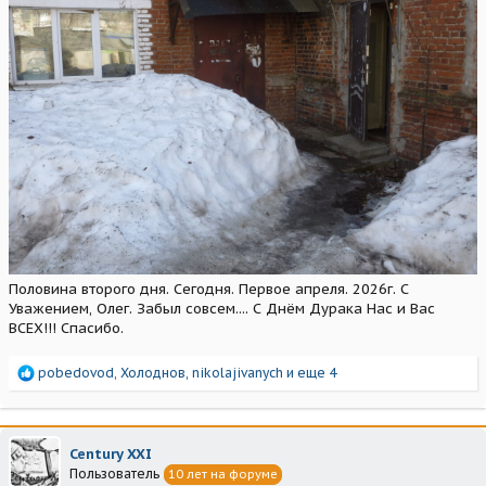
Половина второго дня. Сегодня. Первое апреля. 2026г. С
Уважением, Олег. Забыл совсем.... С Днём Дурака Нас и Вас
ВСЕХ!!! Спасибо.
Р
pobedovod
,
Холоднов
,
nikolajivanych
и еще 4
е
а
к
ц
Century XXI
и
Пользователь
10 лет на форуме
и