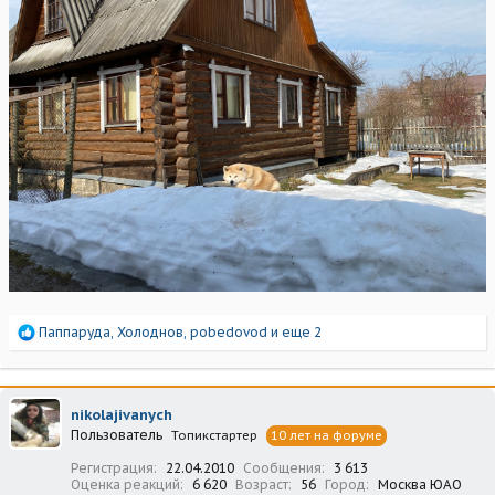
Р
Паппаруда
,
Холоднов
,
pobedovod
и еще 2
е
а
к
ц
nikolajivanych
и
Пользователь
Топикстартер
10 лет на форуме
и
:
Регистрация
22.04.2010
Сообщения
3 613
Оценка реакций
6 620
Возраст
56
Город
Москва ЮАО