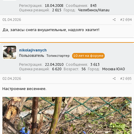
:
Регистрация
18.04.2008
Сообщения
843
Оценка реакций
2 615
Город
Челябинск/Hanau
01.04.2026
#2 694
Да, запасы снега внушительные, надолго хватит!
nikolajivanych
Пользователь
Топикстартер
10 лет на форуме
Регистрация
22.04.2010
Сообщения
3 613
Оценка реакций
6 620
Возраст
56
Город
Москва ЮАО
02.04.2026
#2 695
Настроение весеннее.