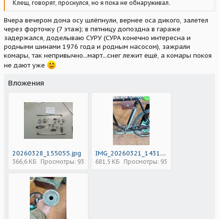
Клещ, говорят, проснулся, но я пока не обнаруживал.
Вчера вечером дома осу шлёпнули, вернее оса дикого, залетел
через форточку (7 этаж); в пятницу допоздна в гараже
задержался, доделываю СУРУ (СУРА конечно интересна и
родными шинами 1976 года и родным насосом), зажрали
комары, так непривычно...март...снег лежит ещё, а комары покоя
не дают уже
Вложения
20260328_155055.jpg
IMG_20260321_143138.jpg
366,6 КБ
Просмотры: 93
681,5 КБ
Просмотры: 95