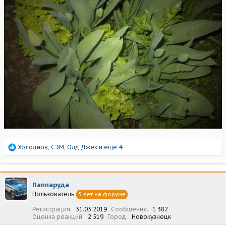
Р
Холоднов
,
СЭМ
,
Олд Джек
и еще 4
е
а
к
ц
Паппаруда
и
Пользователь
5 лет на форуме
и
:
Регистрация
31.03.2019
Сообщения
1 382
Оценка реакций
2 519
Город
Новокузнецк