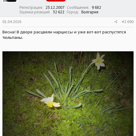
:
Регистрация
23.12.2007
Сообщения
9 682
Оценка реакций
32 622
Город
Болгария
01.04.2026
#2 690
Весна! В дворе расцвели нарциссы и уже вот-вот распустятся
тюльпаны.