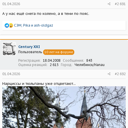
01.04.2026
#2 691
А у нас ещё снега по колено, а в тени по пояс.
Р
СЭМ
,
Pika
и
ash-oldgaz
е
а
к
ц
Century XXI
и
Пользователь
10 лет на форуме
и
:
Регистрация
18.04.2008
Сообщения
843
Оценка реакций
2 615
Город
Челябинск/Hanau
01.04.2026
#2 692
Нарциссы и тюльпаны уже отцветают...