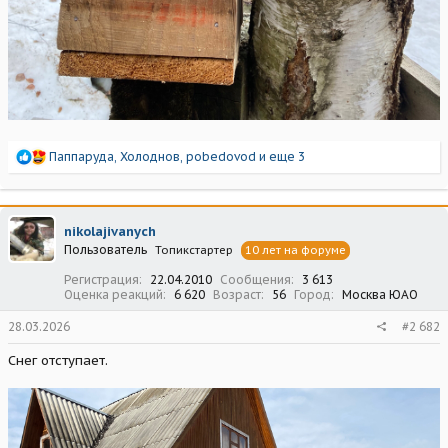
Р
Паппаруда
,
Холоднов
,
pobedovod
и еще 3
е
а
к
ц
nikolajivanych
и
Пользователь
Топикстартер
10 лет на форуме
и
:
Регистрация
22.04.2010
Сообщения
3 613
Оценка реакций
6 620
Возраст
56
Город
Москва ЮАО
28.03.2026
#2 682
Снег отступает.