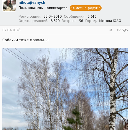
nikolajivanych
и
Пользователь
Топикстартер
10 лет на форуме
и
:
Регистрация
22.04.2010
Сообщения
3 613
Оценка реакций
6 620
Возраст
56
Город
Москва ЮАО
02.04.2026
#2 696
Собачки тоже довольны.