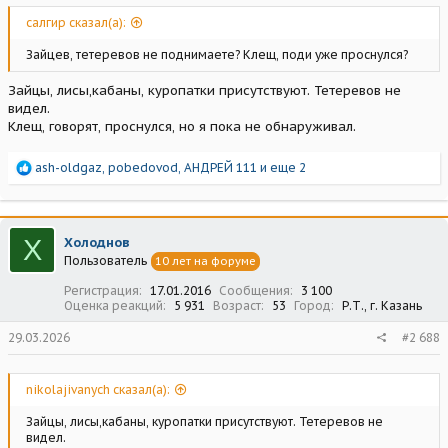
салгир сказал(а):
Зайцев, тетеревов не поднимаете? Клещ, поди уже проснулся?
Зайцы, лисы,кабаны, куропатки присутствуют. Тетеревов не
видел.
Клещ, говорят, проснулся, но я пока не обнаруживал.
Р
ash-oldgaz
,
pobedovod
,
АНДРЕЙ 111
и еще 2
е
а
к
ц
Х
Холоднов
и
Пользователь
10 лет на форуме
и
:
Регистрация
17.01.2016
Сообщения
3 100
Оценка реакций
5 931
Возраст
53
Город
Р.Т., г. Казань
29.03.2026
#2 688
nikolajivanych сказал(а):
Зайцы, лисы,кабаны, куропатки присутствуют. Тетеревов не
видел.