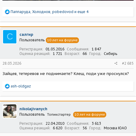
Р
Паппаруда
,
Холоднов
,
pobedovod
и еще 4
е
а
к
ц
С
салгир
и
Пользователь
10 лет на форуме
и
:
Регистрация
01.05.2016
Сообщения
1 847
Оценка реакций
1 721
Возраст
66
Город
Сибирь
28.03.2026
#2 685
Зайцев, тетеревов не поднимаете? Клещ, поди уже проснулся?
Р
ash-oldgaz
е
а
к
ц
nikolajivanych
и
Пользователь
Топикстартер
10 лет на форуме
и
:
Регистрация
22.04.2010
Сообщения
3 613
Оценка реакций
6 620
Возраст
56
Город
Москва ЮАО