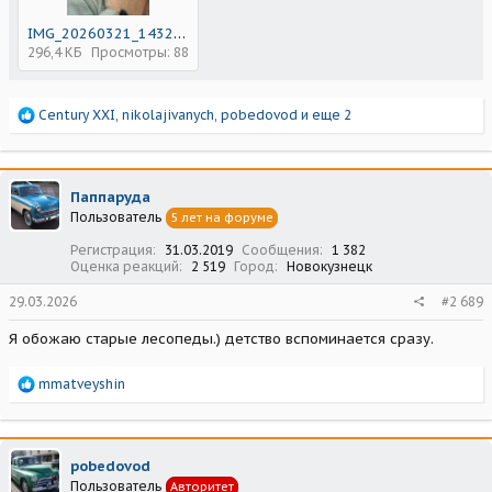
IMG_20260321_143218.jpg
296,4 КБ
Просмотры: 88
Р
Century XXI
,
nikolajivanych
,
pobedovod
и еще 2
е
а
к
ц
Паппаруда
и
Пользователь
5 лет на форуме
и
:
Регистрация
31.03.2019
Сообщения
1 382
Оценка реакций
2 519
Город
Новокузнецк
29.03.2026
#2 689
Я обожаю старые лесопеды.) детство вспоминается сразу.
Р
mmatveyshin
е
а
к
ц
pobedovod
и
Пользователь
Авторитет
и