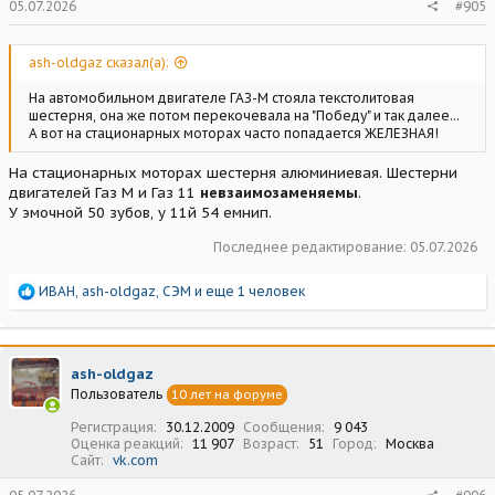
05.07.2026
#905
ash-oldgaz сказал(а):
На автомобильном двигателе ГАЗ-М стояла текстолитовая
шестерня, она же потом перекочевала на "Победу" и так далее...
А вот на стационарных моторах часто попадается ЖЕЛЕЗНАЯ!
На стационарных моторах шестерня алюминиевая. Шестерни
двигателей Газ М и Газ 11
невзаимозаменяемы
.
У эмочной 50 зубов, у 11й 54 емнип.
Последнее редактирование:
05.07.2026
Р
ИВАН
,
ash-oldgaz
,
СЭМ
и еще 1 человек
е
а
к
ц
ash-oldgaz
и
Пользователь
10 лет на форуме
и
:
Регистрация
30.12.2009
Сообщения
9 043
Оценка реакций
11 907
Возраст
51
Город
Москва
Сайт
vk.com