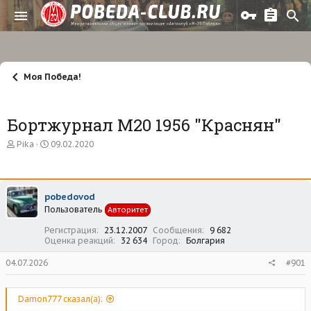
Моя Победа!
Бортжурнал М20 1956 "Краснян"
А
Д
Pika
09.02.2020
в
а
т
т
о
а
р
н
pobedovod
т
а
Пользователь
е
ч
Авторитет
м
а
Регистрация
23.12.2007
Сообщения
9 682
ы
л
Оценка реакций
32 634
Город
Болгария
а
04.07.2026
#901
Damon777 сказал(а):