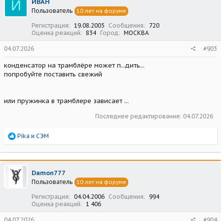
И
ИВАН
и
Пользователь
10 лет на форуме
и
:
Регистрация
19.08.2005
Сообщения
720
Оценка реакций
834
Город
МОСКВА
04.07.2026
#903
конденсатор на трамблёре может п...дить...
попробуйте поставить свежий
или пружинка в трамблере зависает ...
Последнее редактирование:
04.07.2026
Р
Pika
и
СЭМ
е
а
к
ц
Damon777
и
Пользователь
10 лет на форуме
и
:
Регистрация
04.04.2006
Сообщения
994
Оценка реакций
1 406
04.07.2026
#904