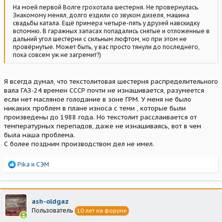
На моей первой Волге грохотала шестерня. Не провернулась.
Знакомому менял, долго ездили со звуком дизеля, машина
свадьбы катала. Ещё примера четыре-пять у друзей навскидку
вспомню. В гаражных запасах попадались снятые и отложенные в
дальний угол шестерни с сильным люфтом, но при этом не
провёрнутые. Может быть, у вас просто тянули до последнего,
пока совсем уж не загремит?)
Я всегда думал, что текстолитовая шестерня распределительного
вала ГАЗ-24 времен СССР почти не изнашивается, разумеется
если нет масляное голодание в зоне ГРМ. У меня не было
никаких проблем в плане износа с теми , которые были
произведены до 1988 года. Но текстолит расслаивается от
температурных перепадов, даже не изнашиваясь, вот в чем
была наша проблема.
С более поздним производством дел не имел.
Р
Pika
и
СЭМ
е
а
к
ц
ash-oldgaz
и
Пользователь
10 лет на форуме
и
: