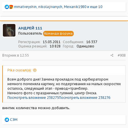
Р
mmatveyshin
,
nikolajivanych
,
Mexanik1980
и еще 10
е
а
к
ц
АНДРЕЙ 111
и
Пользователь
Команда форума
и
:
Регистрация
15.03.2011
Сообщения
16 337
Оценка реакций
10 828
Город
Одинцово
Вторник в 12:55
#908
Pika сказал(а):
Всем доброго дня! Замена прокладок под карбюратором
немного поменяла картину, но подергивания на малых скоростях
осталось, следующий этап - привод+трамблер.
Немного фото с праздничных гуляний, центр Омска.
Посмотреть вложение 238275
Посмотреть вложение 238276
винтик количества можно добавить.
Р
СЭМ
е