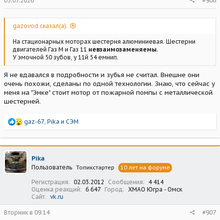
05.07.2026
#906
gazovod сказал(а):
На стационарных моторах шестерня алюминиевая. Шестерни
двигателей Газ М и Газ 11
невзаимозаменяемы
.
У эмочной 50 зубов, у 11й 54 емнип.
Я не вдавался в подробности и зубья не считал. Внешне они
очень похожи, сделаны по одной технологии. Знаю, что сейчас у
меня на "Эмке" стоит мотор от пожарной помпы с металлической
шестерней.
Р
gaz-67
,
Pika
и
СЭМ
е
а
к
ц
Pika
и
Пользователь
Топикстартер
10 лет на форуме
и
:
Регистрация
02.03.2012
Сообщения
4 414
Оценка реакций
6 647
Город
ХМАО Югра - Омск
Сайт
vk.ru
Вторник в 09:14
#907