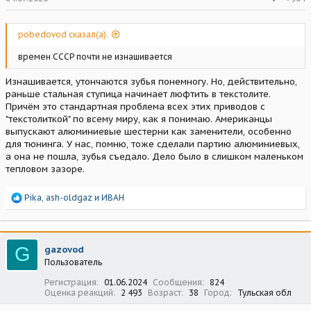
pobedovod сказал(а):
времен СССР почти не изнашивается
Изнашивается, утончаются зубья понемногу. Но, действительно,
раньше стальная ступица начинает люфтить в текстолите.
Причём это стандартная проблема всех этих приводов с
"текстолиткой" по всему миру, как я понимаю. Американцы
выпускают алюминиевые шестерни как заменители, особенно
для тюнинга. У нас, помню, тоже сделали партию алюминиевых,
а она не пошла, зубья съедало. Дело было в слишком маленьком
тепловом зазоре.
Р
Pika
,
ash-oldgaz
и
ИВАН
е
а
к
ц
G
gazovod
и
Пользователь
и
:
Регистрация
01.06.2024
Сообщения
824
Оценка реакций
2 493
Возраст
38
Город
Тульская обл