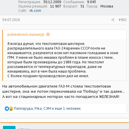
Регистрация
30.12.2009
Сообщения
9 043
Оценка реакций
11 907
Возраст
51
Город
Москва
Сайт
vk.com
04.07.2026
#902
pobedovod сказал(а):
Я всегда думал, что текстолитовая шестерня
распределительного вала ГАЗ-24 времен СССР почти не
изнашивается, разумеется если нет масляное голодание в зоне
ГРМ. У меня не было никаких проблем в плане износа с теми ,
которые были произведены до 1988 года. Но текстолит
расслаивается от температурных перепадов, даже не
изнашиваясь, вот в чем была наша проблема.
С более поздним производством дел не имел.
На автомобильном двигателе ГАЗ-М стояла текстолитовая
шестерня, она же потом перекочевала на "Победу" и так далее...
А вот на стационарных моторах часто попадается ЖЕЛЕЗНАЯ!
Р
Паппаруда
,
Pika
,
СЭМ
и еще 1 человек
е
а
к
ц