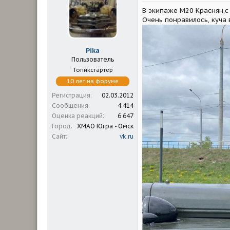
м
а
В экипаже М20 Краснян,с 
ы
л
а
Очень понравилось, куча 
Pika
Пользователь
Топикстартер
10 лет на форуме
Регистрация
02.03.2012
Сообщения
4 414
Оценка реакций
6 647
Город
ХМАО Югра - Омск
Сайт
vk.ru