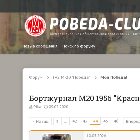
Новые сообщения
Поиск по форуму
Форум
ГАЗ М-20 "Победа"
Моя Победа!
Бортжурнал М20 1956 "Красн
А
Д
Pika
09.02.2020
в
а
т
т
1
...
42
43
44
45
46
Назад
Впере
о
а
р
н
т
а
10.05.2026
е
ч