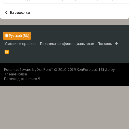
Барахолка
Русский (RU)
Условия и правила
Политика конфиденциальности
Помощь
R
S
S
®
Forum software by XenForo
© 2010-2019 XenForo Ltd.
|
Style by
ThemeHouse
Перевод от Jumuro ®