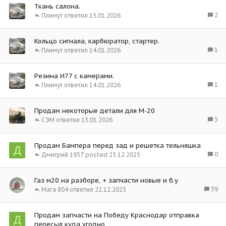
Ткань салона.
2
Плимут
15.01.2026
Кольцо сигнала, карбюратор, стартер.
1
Плимут
14.01.2026
Резина И77 с камерами.
1
Плимут
14.01.2026
Продам некоторые детали для М-20
5
СЭМ
13.01.2026
Продам Бампера перед зад и решетка тельняшка
Д
0
Дмитрий 1957
25.12.2025
Газ м20 на разборе, + запчасти новые и б.у
39
Мага 804
22.12.2025
Продам запчасти на Победу Краснодар отправка
Д
пересыл куда угодно