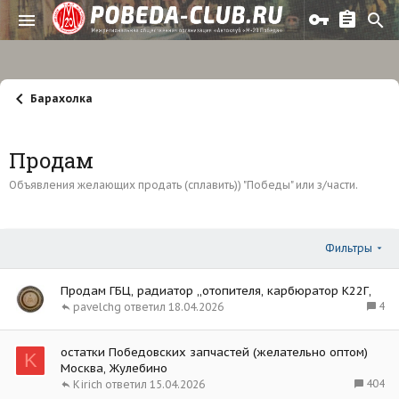
Барахолка
Продам
Объявления желающих продать (сплавить)) "Победы" или з/части.
Фильтры
Продам ГБЦ, радиатор ,,отопителя, карбюратор К22Г,
4
pavelchg
18.04.2026
остатки Победовских запчастей (желательно оптом)
K
Москва, Жулебино
404
Kirich
15.04.2026