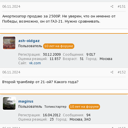
06.11.2024
#151
Амортизатор продаю за 2500₽. Не уверен, что он именно от
Победы, возможно, он от ГАЗ-21. Нужно сравнивать.
ash-oldgaz
Пользователь
10 лет на форуме
Регистрация
30.12.2009
Сообщения
9 017
Оценка реакций
11 857
Возраст
51
Город
Москва
Сайт
vk.com
06.11.2024
#152
Второй трамблёр от 21-ой? Какого года?
magirus
Пользователь
Топикстартер
10 лет на форуме
Регистрация
16.04.2012
Сообщения
94
Оценка реакций
23
Город
Москва, ЗАО