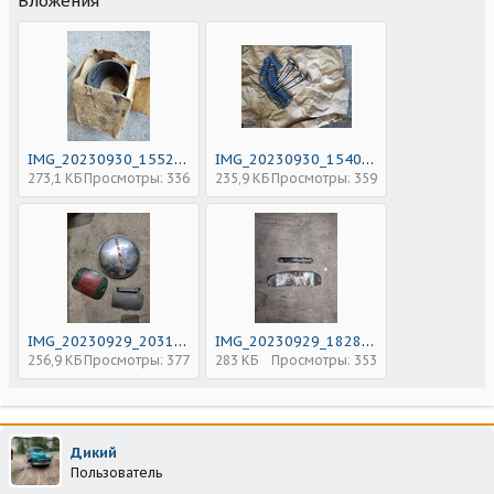
Вложения
IMG_20230930_155238.jpg
IMG_20230930_154051.jpg
273,1 КБ
Просмотры: 336
235,9 КБ
Просмотры: 359
IMG_20230929_203159.jpg
IMG_20230929_182803.jpg
256,9 КБ
Просмотры: 377
283 КБ
Просмотры: 353
Дикий
Пользователь