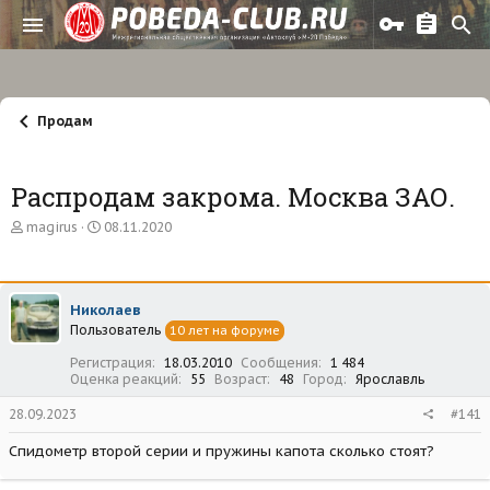
Продам
Распродам закрома. Москва ЗАО.
А
Д
magirus
08.11.2020
в
а
т
т
о
а
р
н
Николаев
т
а
Пользователь
е
ч
10 лет на форуме
м
а
Регистрация
18.03.2010
Сообщения
1 484
ы
л
Оценка реакций
55
Возраст
48
Город
Ярославль
а
28.09.2023
#141
Спидометр второй серии и пружины капота сколько стоят?