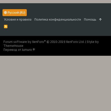
Русский (RU)
Условия и правила
Политика конфиденциальности
Помощь
R
S
S
®
Forum software by XenForo
© 2010-2019 XenForo Ltd.
|
Style by
ThemeHouse
Перевод от Jumuro ®