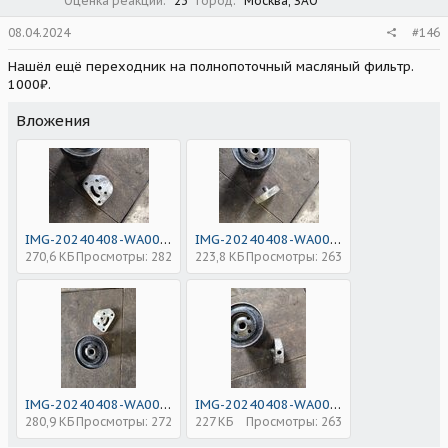
Оценка реакций
23
Город
Москва, ЗАО
08.04.2024
#146
Нашёл ещё переходник на полнопоточный масляный фильтр.
1000₽.
Вложения
IMG-20240408-WA0000.jpg
IMG-20240408-WA0002.jpg
270,6 КБ
Просмотры: 282
223,8 КБ
Просмотры: 263
IMG-20240408-WA0001.jpg
IMG-20240408-WA0003.jpg
280,9 КБ
Просмотры: 272
227 КБ
Просмотры: 263