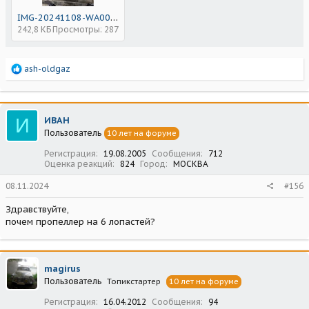
IMG-20241108-WA0000.jpg
242,8 КБ
Просмотры: 287
Р
ash-oldgaz
е
а
к
ц
И
ИВАН
и
Пользователь
10 лет на форуме
и
:
Регистрация
19.08.2005
Сообщения
712
Оценка реакций
824
Город
МОСКВА
08.11.2024
#156
Здравствуйте,
почем пропеллер на 6 лопастей?
magirus
Пользователь
Топикстартер
10 лет на форуме
Регистрация
16.04.2012
Сообщения
94