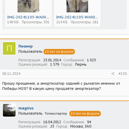
IMG-20241105-WA0008_1730840199662.jpg
IMG-20241105-WA0003_1730840196815.jpg
140 КБ
Просмотры: 301
214 КБ
Просмотры: 281
П
Пионер
Пользователь
10 лет на форуме
Регистрация
23.01.2014
Сообщения
1 023
Оценка реакций
1 579
Город
Пермь
06.11.2024
#150
Прошу прощения, а амортизатор задний с рычагом именно от
Победы М20? В какую цену продаёте амортизатор?
magirus
Пользователь
Топикстартер
10 лет на форуме
Регистрация
16.04.2012
Сообщения
94
Оценка реакций
23
Город
Москва, ЗАО