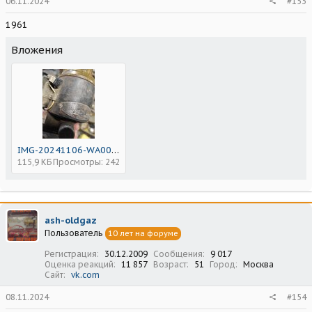
06.11.2024
#153
1961
Вложения
IMG-20241106-WA0000_1730894180792.jpg
115,9 КБ
Просмотры: 242
ash-oldgaz
Пользователь
10 лет на форуме
Регистрация
30.12.2009
Сообщения
9 017
Оценка реакций
11 857
Возраст
51
Город
Москва
Сайт
vk.com
08.11.2024
#154