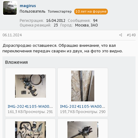
magirus
Пользователь
Топикстартер
10 лет на форуме
Регистрация
16.04.2012
Сообщения
94
Оценка реакций
23
Город
Москва, ЗАО
06.11.2024
#149
Дораспродаю оставшееся. Обращаю внимание, что вал
переключения передач сварен из двух, на фото это видно.
Вложения
IMG-20241105-WA0012_1730840327750.jpg
IMG-20241105-WA0011_1730840198693.jpg
161,3 КБ
Просмотры: 291
193,7 КБ
Просмотры: 290