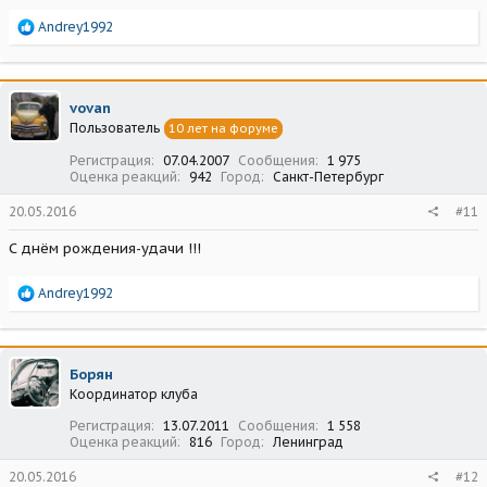
Р
Andrey1992
е
а
к
ц
vovan
и
Пользователь
10 лет на форуме
и
:
Регистрация
07.04.2007
Сообщения
1 975
Оценка реакций
942
Город
Санкт-Петербург
20.05.2016
#11
С днём рождения-удачи !!!
Р
Andrey1992
е
а
к
ц
Борян
и
Координатор клуба
и
:
Регистрация
13.07.2011
Сообщения
1 558
Оценка реакций
816
Город
Ленинград
20.05.2016
#12