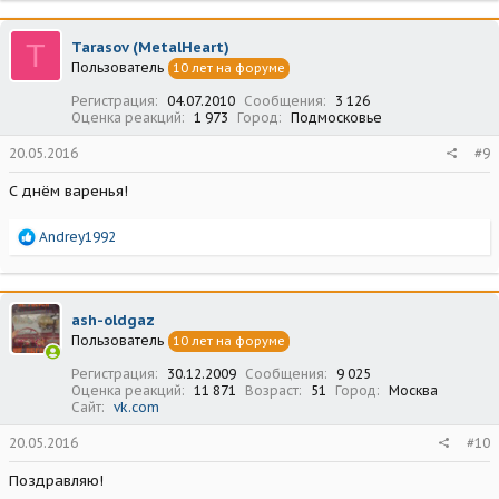
к
ц
T
Tarasov (MetalHeart)
и
Пользователь
10 лет на форуме
и
:
Регистрация
04.07.2010
Сообщения
3 126
Оценка реакций
1 973
Город
Подмосковье
20.05.2016
#9
С днём варенья!
Р
Andrey1992
е
а
к
ц
ash-oldgaz
и
Пользователь
10 лет на форуме
и
:
Регистрация
30.12.2009
Сообщения
9 025
Оценка реакций
11 871
Возраст
51
Город
Москва
Сайт
vk.com
20.05.2016
#10
Поздравляю!