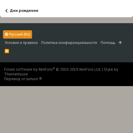
Дни рождения
Русский (RU)
Условия и правила
Политика конфиденциальности
Помощь
R
S
S
®
Forum software by XenForo
© 2010-2019 XenForo Ltd.
|
Style by
ThemeHouse
Перевод от Jumuro ®