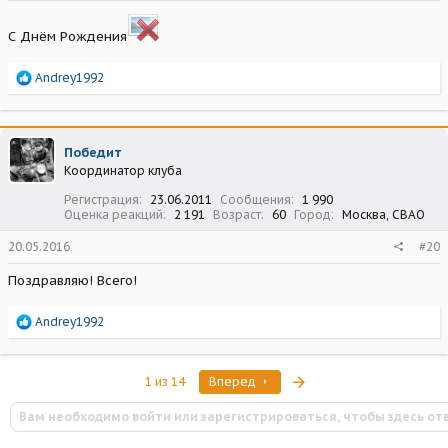
С Днём Рождения
Р
Andrey1992
е
а
к
ц
Победит
и
Координатор клуба
и
:
Регистрация
23.06.2011
Сообщения
1 990
Оценка реакций
2 191
Возраст
60
Город
Москва, СВАО
20.05.2016
#20
Поздравляю! Всего!
Р
Andrey1992
е
а
к
Последняя
1 из 14
Вперед
ц
и
Вам необходимо войти или зарегистрироваться, чтобы здесь от
и
: