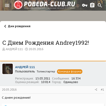
Дни рождения
С Днем Рождения Andrey1992!
А
Д
АНДРЕЙ 111
20.05.2016
в
а
т
т
о
а
р
н
АНДРЕЙ 111
т
а
Пользователь
е
ч
Топикстартер
Команда форума
м
а
Регистрация
15.03.2011
Сообщения
16 334
ы
л
Оценка реакций
10 814
Город
Одинцово
а
20.05.2016
#1
С днем рождения!