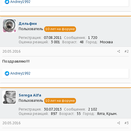
Р
Andrey1992
е
а
к
ц
Дельфин
и
Пользователь
10 лет на форуме
и
:
Регистрация
07.08.2011
Сообщения
1 720
Оценка реакций
3 001
Возраст
48
Город
Москва
20.05.2016
#2
Поздравляю!!!
Р
Andrey1992
е
а
к
ц
Serega Alfa
и
Пользователь
10 лет на форуме
и
:
Регистрация
30.07.2013
Сообщения
2 102
Оценка реакций
897
Возраст
55
Город
Ялта, Крым.
20.05.2016
#3