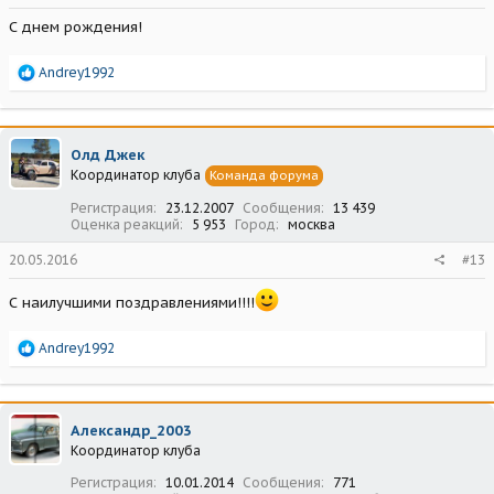
С днем рождения!
Р
Andrey1992
е
а
к
ц
Олд Джек
и
Координатор клуба
Команда форума
и
:
Регистрация
23.12.2007
Сообщения
13 439
Оценка реакций
5 953
Город
москва
20.05.2016
#13
С наилучшими поздравлениями!!!!
Р
Andrey1992
е
а
к
ц
Александр_2003
и
Координатор клуба
и
:
Регистрация
10.01.2014
Сообщения
771