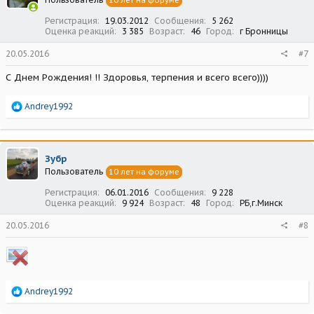
10 лет на форуме
и
:
Регистрация
19.03.2012
Сообщения
5 262
Оценка реакций
3 385
Возраст
46
Город
г Бронницы
20.05.2016
#7
С Днем Рождения! !! Здоровья, терпения и всего всего))))
Р
Andrey1992
е
а
к
ц
Зубр
и
Пользователь
10 лет на форуме
и
:
Регистрация
06.01.2016
Сообщения
9 228
Оценка реакций
9 924
Возраст
48
Город
РБ,г.Минск
20.05.2016
#8
Р
Andrey1992
е
а