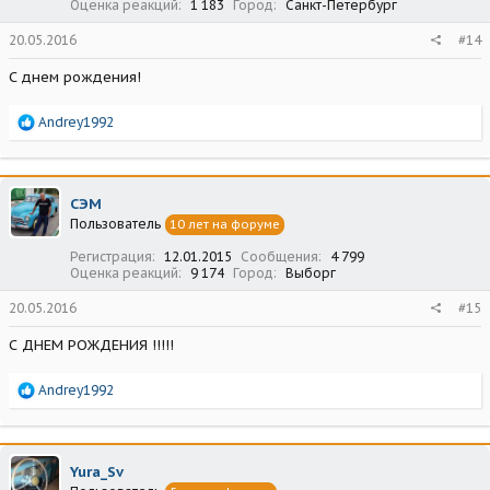
Оценка реакций
1 183
Город
Санкт-Петербург
20.05.2016
#14
С днем рождения!
Р
Andrey1992
е
а
к
ц
СЭМ
и
Пользователь
10 лет на форуме
и
:
Регистрация
12.01.2015
Сообщения
4 799
Оценка реакций
9 174
Город
Выборг
20.05.2016
#15
С ДНЕМ РОЖДЕНИЯ !!!!!
Р
Andrey1992
е
а
к
ц
Yura_Sv
и