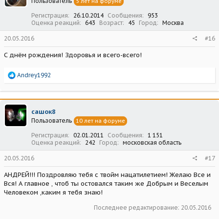
Пользователь
5 лет на форуме
и
:
Регистрация
26.10.2014
Сообщения
953
Оценка реакций
643
Возраст
45
Город
Москва
20.05.2016
#16
С днём рождения! Здоровья и всего-всего!
Р
Andrey1992
е
а
к
ц
сашок8
и
Пользователь
10 лет на форуме
и
:
Регистрация
02.01.2011
Сообщения
1 151
Оценка реакций
242
Город
московская область
20.05.2016
#17
АНДРЕЙ!!! Поздровляю тебя с твойм нацатилетием! Желаю Все и
Вся! А главное , чтоб ты остовался таким же Добрым и Веселым
Человеком ,каким я тебя знаю!
Последнее редактирование:
20.05.2016