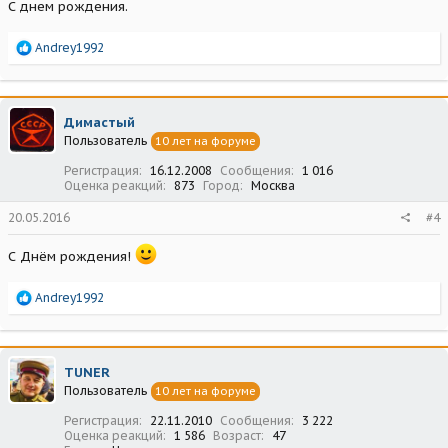
С днем рождения.
Р
Andrey1992
е
а
к
ц
Димастый
и
Пользователь
10 лет на форуме
и
:
Регистрация
16.12.2008
Сообщения
1 016
Оценка реакций
873
Город
Москва
20.05.2016
#4
С Днём рождения!
Р
Andrey1992
е
а
к
ц
TUNER
и
Пользователь
10 лет на форуме
и
:
Регистрация
22.11.2010
Сообщения
3 222
Оценка реакций
1 586
Возраст
47