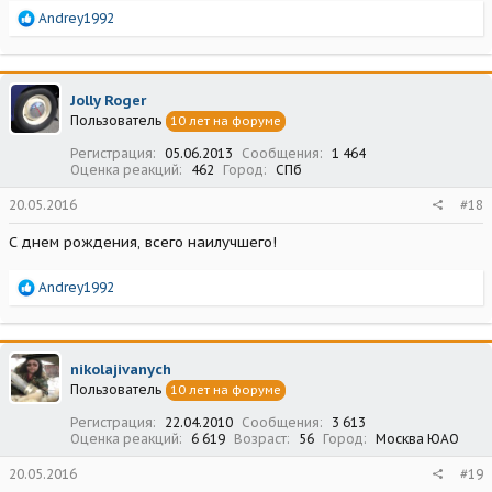
Р
Andrey1992
е
а
к
ц
Jolly Roger
и
Пользователь
10 лет на форуме
и
:
Регистрация
05.06.2013
Сообщения
1 464
Оценка реакций
462
Город
СПб
20.05.2016
#18
С днем рождения, всего наилучшего!
Р
Andrey1992
е
а
к
ц
nikolajivanych
и
Пользователь
10 лет на форуме
и
:
Регистрация
22.04.2010
Сообщения
3 613
Оценка реакций
6 619
Возраст
56
Город
Москва ЮАО
20.05.2016
#19