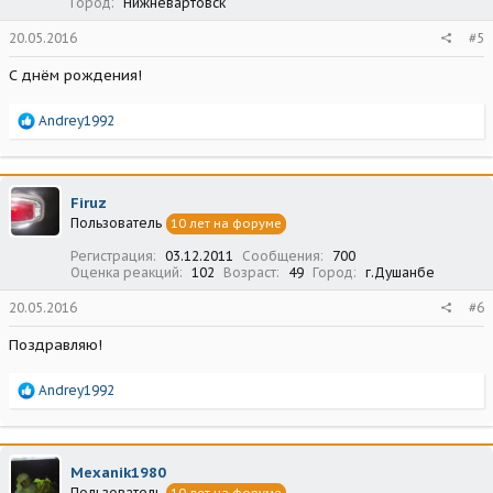
Город
Нижневартовск
20.05.2016
#5
С днём рождения!
Р
Andrey1992
е
а
к
ц
Firuz
и
Пользователь
10 лет на форуме
и
:
Регистрация
03.12.2011
Сообщения
700
Оценка реакций
102
Возраст
49
Город
г.Душанбе
20.05.2016
#6
Поздравляю!
Р
Andrey1992
е
а
к
ц
Mexanik1980
и
Пользователь