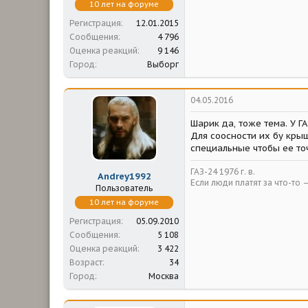
10 лет на форуме
Регистрация
12.01.2015
Сообщения
4 796
Оценка реакций
9 146
Город
Выборг
04.05.2016
Шарик да, тоже тема. У Г
Для соосности их бу кры
специальные чтобы ее то
ГАЗ-24 1976 г. в.
Andrey1992
Если люди платят за что-то 
Пользователь
10 лет на форуме
Регистрация
05.09.2010
Сообщения
5 108
Оценка реакций
3 422
Возраст
34
Город
Москва