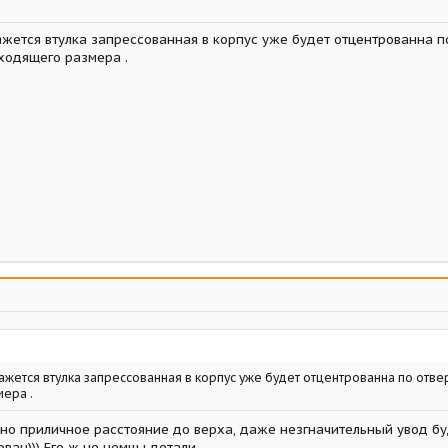
жется втулка запрессованная в корпус уже будет отцентрованна по
ходящего размера .
ажется втулка запрессованная в корпус уже будет отцентрованна по отвер
ера .
но приличное расстояние до верха, даже незгначительный увод буде
ван))) Его ж не немцы детали.