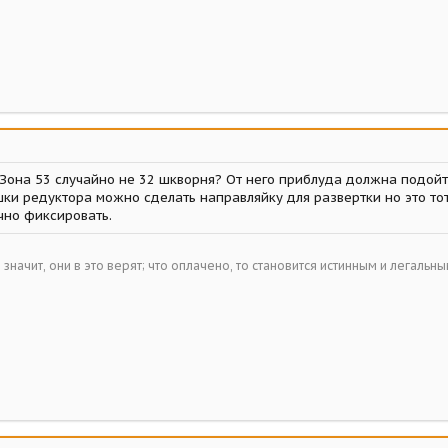
АЗона 53 случайно не 32 шкворня? От него приблуда должна подойт
шки редуктора можно сделать направляйку для развертки но это то
чно фиксировать.
– значит, они в это верят; что оплачено, то становится истинным и легальн