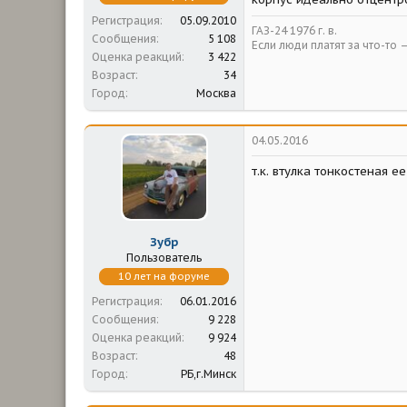
Регистрация
05.09.2010
ГАЗ-24 1976 г. в.
Сообщения
5 108
Если люди платят за что-то 
Оценка реакций
3 422
Возраст
34
Город
Москва
04.05.2016
т.к. втулка тонкостеная е
Зубр
Пользователь
10 лет на форуме
Регистрация
06.01.2016
Сообщения
9 228
Оценка реакций
9 924
Возраст
48
Город
РБ,г.Минск