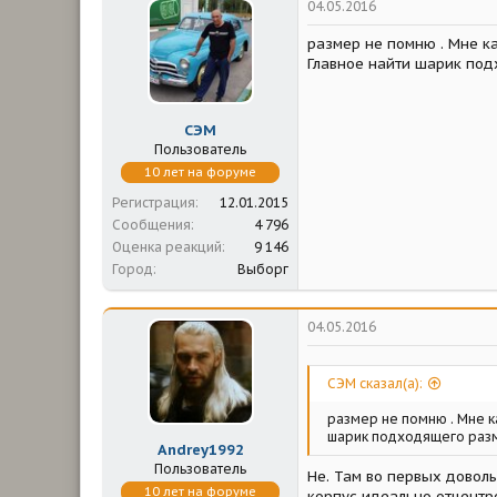
04.05.2016
размер не помню . Мне ка
Главное найти шарик под
СЭМ
Пользователь
10 лет на форуме
Регистрация
12.01.2015
Сообщения
4 796
Оценка реакций
9 146
Город
Выборг
04.05.2016
СЭМ сказал(а):
размер не помню . Мне к
шарик подходящего разм
Andrey1992
Пользователь
Не. Там во первых доволь
10 лет на форуме
корпус идеально отцентро