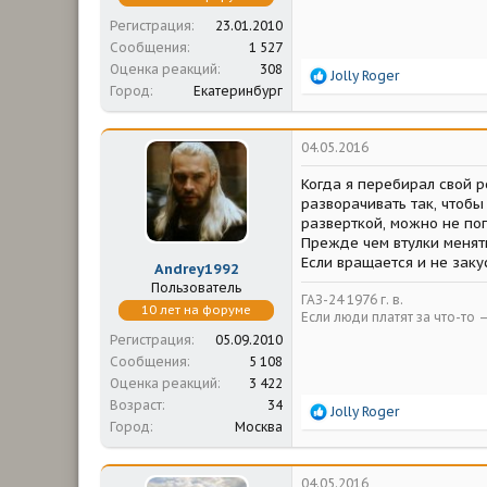
Регистрация
23.01.2010
Сообщения
1 527
Оценка реакций
308
Р
Jolly Roger
Город
Екатеринбург
е
а
к
ц
04.05.2016
и
и
Когда я перебирал свой р
:
разворачивать так, чтобы
разверткой, можно не поп
Прежде чем втулки менять
Если вращается и не закус
Andrey1992
Пользователь
ГАЗ-24 1976 г. в.
10 лет на форуме
Если люди платят за что-то 
Регистрация
05.09.2010
Сообщения
5 108
Оценка реакций
3 422
Возраст
34
Р
Jolly Roger
Город
Москва
е
а
к
ц
04.05.2016