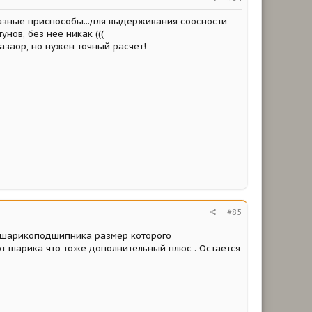
 разные приспособы...для выдерживания соосности
нов, без нее никак (((
зазаор, но нужен точный расчет!
#85
т шарикоподшипника размер которого
 от шарика что тоже дополнительный плюс . Остается