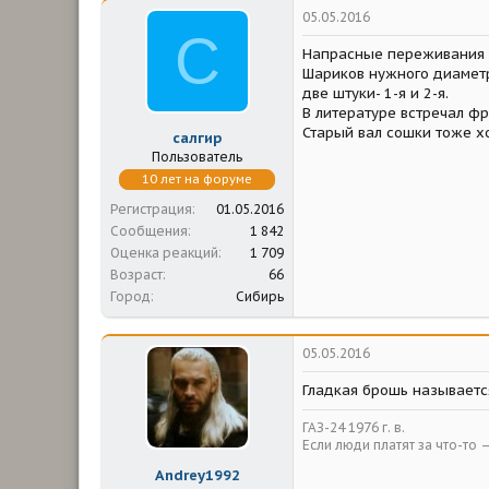
05.05.2016
С
Напрасные переживания с
Шариков нужного диаметр
две штуки- 1-я и 2-я.
В литературе встречал фр
Старый вал сошки тоже х
салгир
Пользователь
10 лет на форуме
Регистрация
01.05.2016
Сообщения
1 842
Оценка реакций
1 709
Возраст
66
Город
Сибирь
05.05.2016
Гладкая брошь называется
ГАЗ-24 1976 г. в.
Если люди платят за что-то 
Andrey1992