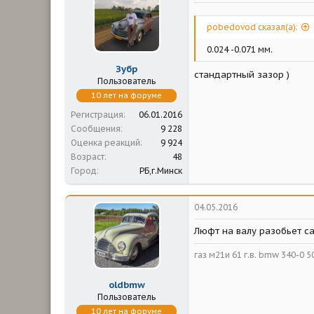
м
а
ы
л
а
pobedovod сказал(а):
0.024 -0.071 мм.
Зубр
стандартный зазор )
Пользователь
10 лет на форуме
Регистрация
06.01.2016
Сообщения
9 228
Оценка реакций
9 924
Возраст
48
Город
РБ,г.Минск
04.05.2016
Люфт на валу разобьет са
газ м21и 61 г.в. bmw 340-0 50 
oldbmw
Пользователь
10 лет на форуме