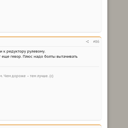
#86
и к редуктору рулевому.
т еще гевор. Плюс надо болты вытачивать
ым. Чем дороже – тем лучше. (с)