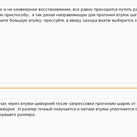
это и не конвеерное восстановление, все равно приходится мутить
 приспособу... я так делал направляющую для прогонки втулок шату
очите большую втулку- прессуйте, в ввиду захода внатяг выберется 
онах через втулки шкворней после запрессовки прогоняли шарик о
кворня . И размер точный получается и металл втулки уплотняется
одящего размера .