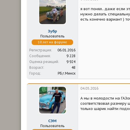
и
и
я вот понял.. даже если 
:
нужно делать специальную
есть конечно вариант ) т
Зубр
Пользователь
10 лет на форуме
Регистрация
06.01.2016
Сообщения
9 228
Оценка реакций
9 924
Возраст
48
Город
РБ,г.Минск
04.05.2016
А мы в молодости на ГАЗ
соответствовал размеру ш
только шарик найти подх
СЭМ
Пользователь