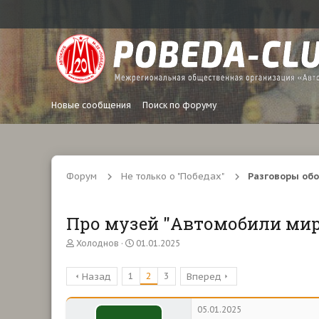
Новые сообщения
Поиск по форуму
Форум
Не только о "Победах"
Разговоры обо
Про музей "Автомобили мир
А
Д
Холоднов
01.01.2025
в
а
т
т
1
2
3
Назад
Вперед
о
а
р
н
т
а
05.01.2025
е
ч