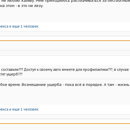
н, не люблю халяву. Мне приходилось расплачиваться за бесплатные
а этом - в это не лезу.
лекса
и еще 1 человек
 составили??? Доступ к своему авто имеете для профилактики???, в случае
тят ущерб???
юбое время. Возмещение ущерба - пока всё в порядке. А там - жизнь
лекса
и еще 1 человек