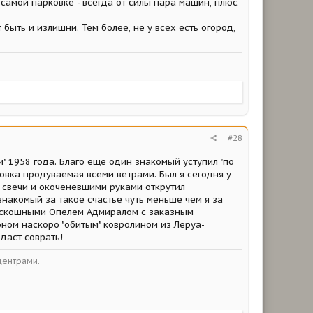
 самой парковке - всегда от силы пара машин, плюс
быть и излишни. Тем более, не у всех есть огород,
#28
" 1958 года. Благо ещё один знакомый уступил "по
ковка продуваемая всеми ветрами. Был я сегодня у
ил свечи и окоченевшими руками открутил
накомый за такое счастье чуть меньше чем я за
ду роскошными Опелем Адмиралом с заказным
оном наскоро "обитым" ковролином из Леруа-
даст соврать!
центрами.