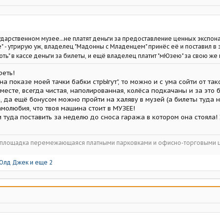
сударственном музее...не платят деньги за предоставление ценных экспон
е" - утрирую уж, владелец "Мадонны с Младенцем" принёс её и поставил в 
ють" в кассе деньги за билеты, и ещё владелец платит "мЮзею" за свою же
реть!
 на показе моей тачки бабки стрЫгут", то можно и с ума сойти от та
 месте, всегда чистая, наполированная, колёса подкачаны и за это
 да ещё бонусом можно пройти на халяву в музей (а билеты туда н
молюбия, что твоя машина стоит в МУЗЕЕ!
и туда поставить за неделю до сноса гаража в котором она стояла!
ойплощадка перемежающаяся платными парковками и офисно-торговыми 
Олд Джек
и еще 2