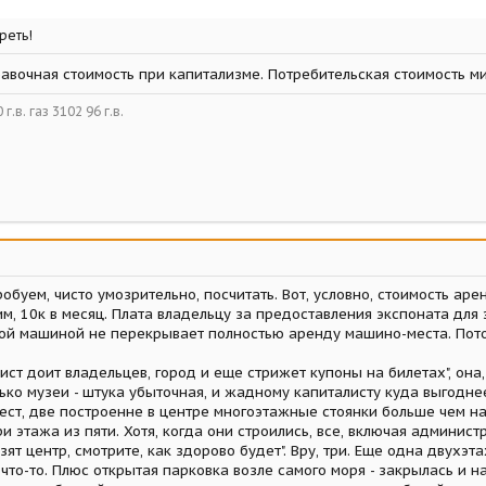
реть!
авочная стоимость при капитализме. Потребительская стоимость ми
г.в. газ 3102 96 г.в.
обуем, чисто умозрительно, посчитать. Вот, условно, стоимость а
, 10к в месяц. Плата владельцу за предоставления экспоната для эк
й машиной не перекрывает полностью аренду машино-места. Потом
ист доит владельцев, город и еще стрижет купоны на билетах", он
лько музеи - штука убыточная, и жадному капиталисту куда выгодне
ст, две построенне в центре многоэтажные стоянки больше чем на
и этажа из пяти. Хотя, когда они строились, все, включая админист
зят центр, смотрите, как здорово будет". Вру, три. Еще одна двухэт
что-то. Плюс открытая парковка возле самого моря - закрылась и на