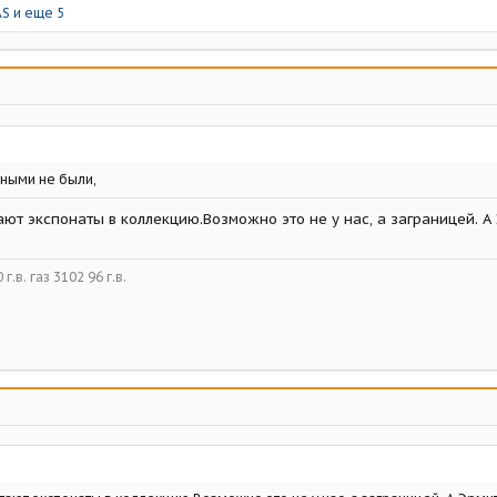
AS
и еще 5
ьными не были,
ют экспонаты в коллекцию.Возможно это не у нас, а заграницей. А 
г.в. газ 3102 96 г.в.