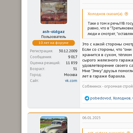
и
и
:
Холоднов сказал(а):
Таки о том и речь!!!В го
равно, что в "Третьяковк
ash-oldgaz
люди и смотрят, "оставля
Пользователь
10 лет на форуме
Это с какой стороны смот
Если со стороны, что "они
Регистрация
30.12.2009
хранится в сухом, тёплом
Сообщения
9 017
сырого железного гаража,
Оценка реакций
11 859
удовлетворение своего са
Возраст
51
Мне "Эмку" друзья помогл
Город
Москва
лет в гараже барахла.
Сайт
vk.com
Собянинск - огромная стр
Р
pobedovod
,
Холоднов
,
е
а
к
ц
06.01.2025
и
и
: