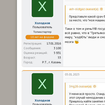
Х
м
а
ы
л
а
ash-oldgaz сказал(а):
Представьте какой срач 
за место, что "моя машина 
Холоднов
Пользователь
Таки о том и речь!!!В го
Топикстартер
всё равно, что в "Третья
миру, "ходЮть" люди и см
10 лет на форуме
мозга
Регистрация
17.01.2016
Сообщения
3 100
Оценка реакций
5 931
Возраст
53
Город
Р.Т., г. Казань
05.01.2025
Х
Img26 сказал(а):
У меня всё просто. Станд
этот случай чемоданчик с
Холоднов
Пришлось найти занятие 
Пользователь