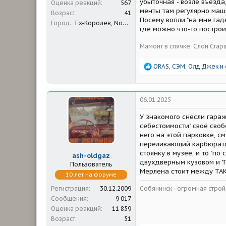
убыточная - возле въезда
Оценка реакций
567
менты там регулярно маши
Возраст
41
Посему вопли "на мне гад
Город
Ex-Королев, Now-Сочи
где можно что-то построи
Мамонт в спячке, Слон Стар
Р
ORAS
,
СЭМ
,
Олд Джек
и 
е
а
к
ц
06.01.2025
и
и
У знакомого снесли гараж
:
себестоимости" своё своб
него на этой парковке, с
переливающий карбюратор,
стоянку в музее, и то "по
ash-oldgaz
двухдверным кузовом и "П
Пользователь
Мерлена стоит между ТАК
10 лет на форуме
Собянинск - огромная стр
Регистрация
30.12.2009
Сообщения
9 017
Оценка реакций
11 859
Возраст
51