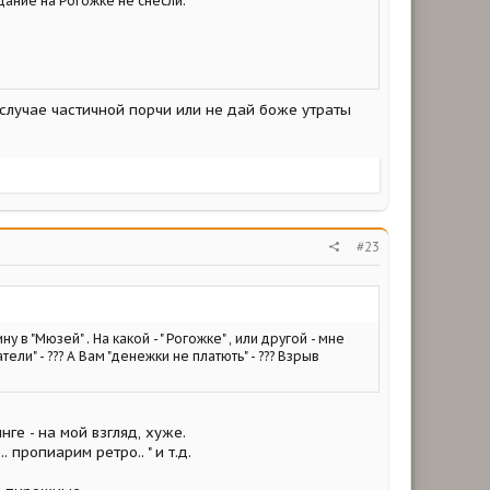
здание на Рогожке не снесли.
 случае частичной порчи или не дай боже утраты
#23
 "Мюзей" . На какой - " Рогожке" , или другой - мне
ели" - ??? А Вам "денежки не платють" - ??? Взрыв
ге - на мой взгляд, хуже.
 пропиарим ретро.. " и т.д.