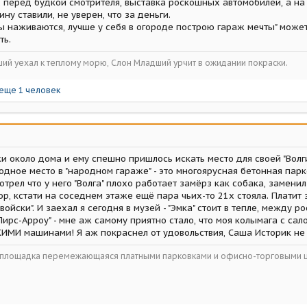
, перед будкой смотрителя, выставка роскошных автомобилей, а на
ну ставили, не уверен, что за деньги.
ы наживаются, лучше у себя в огороде построю гараж мечты" может 
ть.
ший уехал к теплому морю, Слон Младший урчит в ожидании покраски.
еще 1 человек
и около дома и ему спешно пришлось искать место для своей "Волги
одное место в "народном гараже" - это многоярусная бетонная пар
мотрел что у него "Волга" плохо работает замёрз как собака, замен
 кстати на соседнем этаже ещё пара чьих-то 21х стояла. Платит з
 свойски". И заехал я сегодня в музей - "Эмка" стоит в тепле, меж
ирс-Арроу" - мне аж самому приятно стало, что моя колымага с сал
ИМИ машинами! Я аж покраснел от удовольствия, Саша Историк не 
ойплощадка перемежающаяся платными парковками и офисно-торговыми 