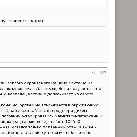
нус стоимость затрат.
#27
ренды теплого охраняемого машино-места не на
спонирования - 7к в месяц. Вот и получается, что
у, владелец частично доплачивает из своего
а, конечно, органично вписывается в окружающую
е ТЦ забабахать. У нас в городе при диком
 половину оккупировались магнитами-пятерками и
рацию, раздували щеки, что "вот, 100500
ажная, остался только подземный этаж, а выше -
 ее месте строят виллу, потому что была явно