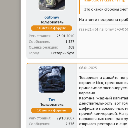
ash-oldgaz сказал(а):
Это с какой стороны смот
oldbmw
На этом и построена приб
Пользователь
10 лет на форуме
газ м21и 61 г.в. bmw 340-0 50 
Регистрация
23.01.2010
Сообщения
1 527
Оценка реакций
308
Город
Екатеринбург
06.01.2025
Товарищи, а давайте попр
окраине Мск, предположим
приносимое экспонируемо
кармана.
Картина "жадный капитал
Tuv
действительность, вот то
Пользователь
дефиците парковочных ме
10 лет на форуме
прочей коммерцией. На тр
Регистрация
29.10.2007
парковочных мест, разгру
открылся ресторан и еще 
Сообщения
2 576