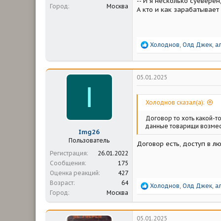
-- И я несколько суевере
Город
Москва
А кто и как зарабатывает н
Р
Холоднов
,
Олд Джек
,
а
е
а
к
ц
05.01.2025
и
I
и
:
Холоднов сказал(а):
Договор то хоть какой-то
данные товарищи возмес
Img26
Пользователь
Договор есть, доступ в л
Регистрация
26.01.2022
Сообщения
175
Оценка реакций
427
Возраст
64
Р
Холоднов
,
Олд Джек
,
а
Город
Москва
е
а
к
ц
05.01.2025