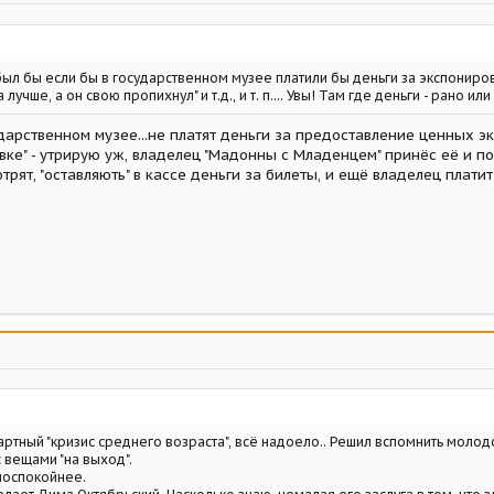
был бы если бы в государственном музее платили бы деньги за экспониров
лучше, а он свою пропихнул" и т.д., и т. п.... Увы! Там где деньги - рано ил
сударственном музее...не платят деньги за предоставление ценных э
ковке" - утрирую уж, владелец "Мадонны с Младенцем" принёс её и по
отрят, "оставляють" в кассе деньги за билеты, и ещё владелец плати
артный "кризис среднего возраста", всё надоело.. Решил вспомнить молод
 вещами "на выход".
поспокойнее.