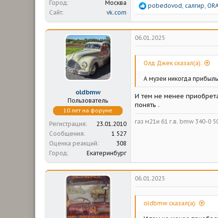
Город
Москва
Р
pobedovod
,
салгир
,
OR
Сайт
vk.com
е
а
к
ц
06.01.2025
и
и
:
Олд Джек сказал(а):
А музеи никогда прибыл
oldbmw
И тем не менее приобрета
Пользователь
понять .
10 лет на форуме
газ м21и 61 г.в. bmw 340-0 50 
Регистрация
23.01.2010
Сообщения
1 527
Оценка реакций
308
Город
Екатеринбург
06.01.2025
oldbmw сказал(а):