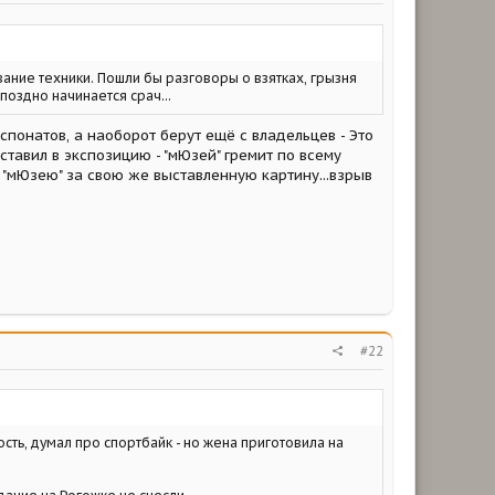
ание техники. Пошли бы разговоры о взятках, грызня
и поздно начинается срач...
кспонатов, а наоборот берут ещё с владельцев - Это
ставил в экспозицию - "мЮзей" гремит по всему
т "мЮзею" за свою же выставленную картину...взрыв
#22
ость, думал про спортбайк - но жена приготовила на