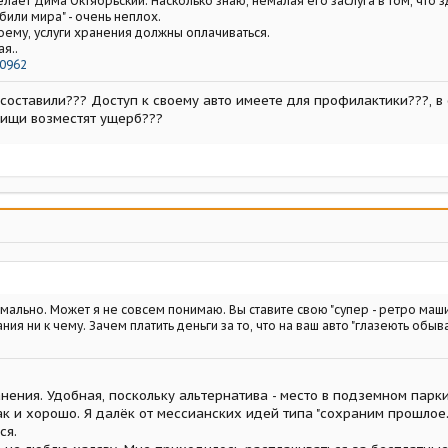
елает Дима Октябрьский. Насколько знаю, немалая его заслуга в том, что 
или мира" - очень неплох.
моему, услуги хранения должны оплачиваться.
я..
0962
 составили??? Доступ к своему авто имеете для профилактики???, в
рищи возместят ущерб???
ально. Может я не совсем понимаю. Вы ставите свою "супер - ретро машину в
ия ни к чему. Зачем платить деньги за то, что на ваш авто "глазеють обыват
анения. Удобная, поскольку альтернатива - место в подземном паркин
так и хорошо. Я далёк от мессианских идей типа "сохраним прошлое...
ся.