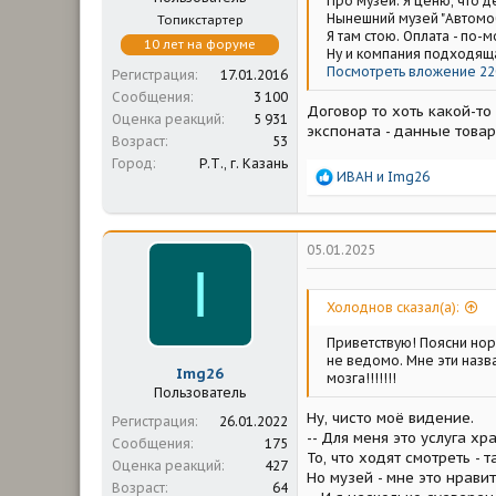
Про музей. Я ценю, что д
Нынешний музей "Автомоб
Топикстартер
Я там стою. Оплата - по-
10 лет на форуме
Ну и компания подходяща
Посмотреть вложение 22
Регистрация
17.01.2016
Сообщения
3 100
Договор то хоть какой-то
Оценка реакций
5 931
экспоната - данные това
Возраст
53
Город
Р.Т., г. Казань
Р
ИВАН
и
Img26
е
а
к
ц
05.01.2025
и
I
и
:
Холоднов сказал(а):
Приветствую! Поясни норм
не ведомо. Мне эти назван
Img26
мозга!!!!!!!
Пользователь
Ну, чисто моё видение.
Регистрация
26.01.2022
-- Для меня это услуга хр
Сообщения
175
То, что ходят смотреть - 
Оценка реакций
427
Но музей - мне это нравит
Возраст
64