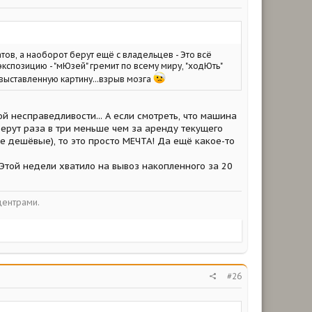
атов, а наоборот берут ещё с владельцев - Это всё
экспозицию - "мЮзей" гремит по всему миру, "ходЮть"
 выставленную картину...взрыв мозга
кой несправедливости... А если смотреть, что машина
 берут раза в три меньше чем за аренду текущего
е дешёвые), то это просто МЕЧТА! Да ещё какое-то
 Этой недели хватило на вывоз накопленного за 20
центрами.
#26