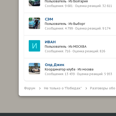
Пользователь
·
Из
Болгария
Сообщения
9 681
Оценка реакций
32 611
СЭМ
Пользователь
·
Из
Выборг
Сообщения
4 799
Оценка реакций
9 174
ИВАН
И
Пользователь
·
Из
МОСКВА
Сообщения
716
Оценка реакций
826
Олд Джек
Координатор клуба
·
Из
москва
Сообщения
13 439
Оценка реакций
5 953
Форум
Не только о "Победах"
Разговоры обо