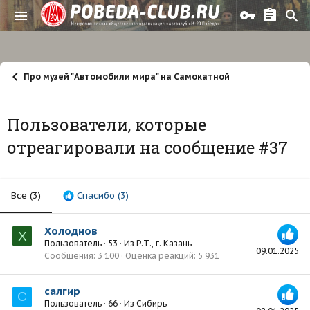
Про музей "Автомобили мира" на Самокатной
Пользователи, которые
отреагировали на сообщение #37
Все
(3)
Спасибо
(3)
Холоднов
Х
Пользователь
·
53
·
Из
Р.Т., г. Казань
09.01.2025
Сообщения
3 100
Оценка реакций
5 931
салгир
С
Пользователь
·
66
·
Из
Сибирь