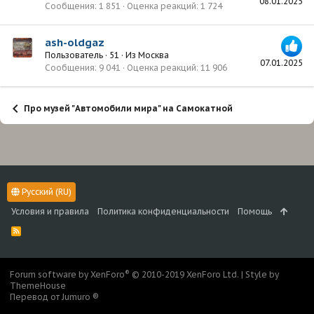
08.01.2025
Сообщения
1 851
Оценка реакций
1 724
ash-oldgaz
Пользователь
·
51
·
Из
Москва
07.01.2025
Сообщения
9 041
Оценка реакций
11 906
Про музей "Автомобили мира" на Самокатной
Русский (RU)
Условия и правила
Политика конфиденциальности
Помощь
R
S
S
®
Forum software by XenForo
© 2010-2019 XenForo Ltd.
|
Style by
ThemeHouse
Перевод от Jumuro ®