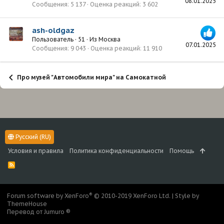
08.01.2025
Сообщения
5 137
Оценка реакций
3 602
ash-oldgaz
Пользователь
·
51
·
Из
Москва
07.01.2025
Сообщения
9 043
Оценка реакций
11 910
Про музей "Автомобили мира" на Самокатной
Русский (RU)
Условия и правила
Политика конфиденциальности
Помощь
R
S
S
®
Forum software by XenForo
© 2010-2019 XenForo Ltd.
|
Style by
ThemeHouse
Перевод от Jumuro ®