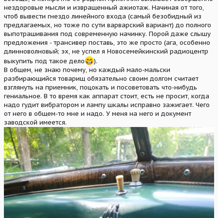
нездоровые мысли и извращенный ажиотаж. Начиная от того,
чтоб вывести гнездо линейного входа (самый безобидный из
предлагаемых, но тоже по сути варварский вариант) до полного
выпотрашивания под современную начинку. Порой даже слышу
предложения - трансивер поставь, это же просто (ага, особенно
длинноволновый; эх, не успел я Новосемейкинский радиоцентр
выкупить под такое дело
).
В общем, не знаю почему, но каждый мало-мальски
разбирающийся товарищ обязательно своим долгом считает
взглянуть на приемник, поцокать и посоветовать что-нибудь
гениальное. В то время как аппарат стоит, есть не просит, когда
надо гудит вибратором и лампу шкалы исправно зажигает. Чего
от него в общем-то мне и надо. У меня на него и документ
заводской имеется.