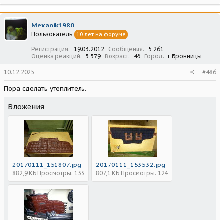
Mexanik1980
Пользователь
10 лет на форуме
Регистрация
19.03.2012
Сообщения
5 261
Оценка реакций
3 379
Возраст
46
Город
г Бронницы
10.12.2025
#486
Пора сделать утеплитель.
Вложения
20170111_151807.jpg
20170111_153532.jpg
882,9 КБ
Просмотры: 133
807,1 КБ
Просмотры: 124