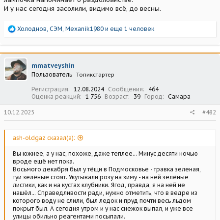
И у нас сегодня засолили, видимо всё, до весны.
Р
Холоднов
,
СЭМ
,
Mexanik1980
и еще 1 человек
е
а
к
ц
mmatveyshin
и
Пользователь
Топикстартер
и
:
Регистрация
12.08.2024
Сообщения
464
Оценка реакций
1 756
Возраст
39
Город
Самара
10.12.2025
#482
ash-oldgaz сказал(а):
Вы южнее, а у нас, похоже, даже теплее... Минус десяти ночью
вроде ещё нет пока.
Восьмого декабря был у тёщи в Подмосковье - травка зеленая,
туи зелёные стоят. Укутывали розу на зиму - на ней зелёные
листики, как и на кустах клубники. Ягод, правда, я на ней не
нашёл... Справедливости ради, нужно отметить, что в ведре из
которого воду не слили, был ледок и пруд почти весь льдом
покрыт был. А сегодня утром и у нас снежок выпал, и уже все
улицы обильно реагентами посыпали.