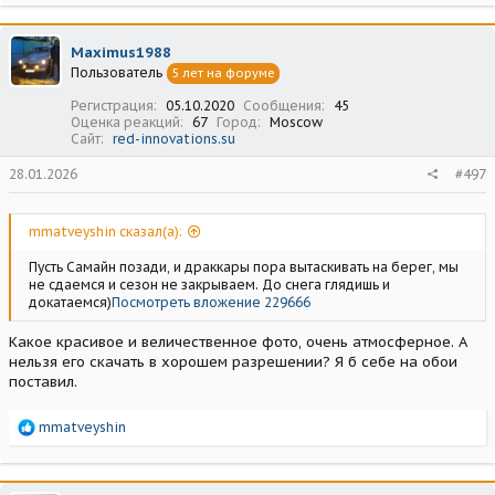
а
к
ц
Maximus1988
и
Пользователь
5 лет на форуме
и
:
Регистрация
05.10.2020
Сообщения
45
Оценка реакций
67
Город
Moscow
Сайт
red-innovations.su
28.01.2026
#497
mmatveyshin сказал(а):
Пусть Самайн позади, и драккары пора вытаскивать на берег, мы
не сдаемся и сезон не закрываем. До снега глядишь и
докатаемся)
Посмотреть вложение 229666
Какое красивое и величественное фото, очень атмосферное. А
нельзя его скачать в хорошем разрешении? Я б себе на обои
поставил.
Р
mmatveyshin
е
а
к