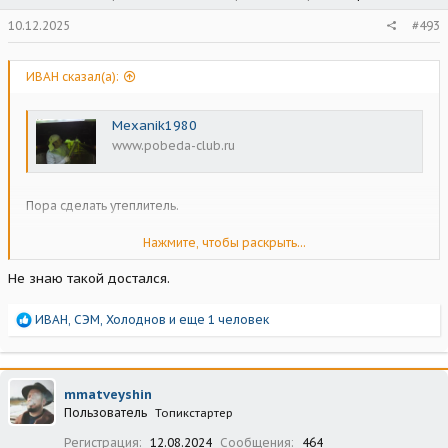
10.12.2025
#493
ИВАН сказал(а):
Mexanik1980
www.pobeda-club.ru
Пора сделать утеплитель.
Вложения
Нажмите, чтобы раскрыть...
Не знаю такой достался.
Р
ИВАН
,
СЭМ
,
Холоднов
и еще 1 человек
е
20170111_151807.jpg
а
882,9 КБПросмотры: 4
к
ц
mmatveyshin
и
Пользователь
Топикстартер
и
:
Регистрация
12.08.2024
Сообщения
464