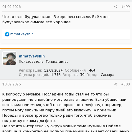
01.02.2026
#499
Что то есть будулаевское. В хорошем смысле. Всё что в
будулаевское смысле всё хорошее.
Р
mmatveyshin
е
а
к
ц
mmatveyshin
и
Пользователь
Топикстартер
и
:
Регистрация
12.08.2024
Сообщения
464
Оценка реакций
1 756
Возраст
39
Город
Самара
10.02.2026
#500
К вопросу о музыке. Последние годы стал не то что бы
равнодушен, но спокойно могу ехать в тишине. Если убавил или
выключил приемник, чтоб поговорить по телефону, например,
потом могу забыть на пару дней его включить. А приемник
Победы и вовсе трогаю только ради того, чтоб включить
подсветку шкалы для фото.
Но вот что интересно - у окружающих тема музыки в Победе
вообще, а конкретно ее родной приемник вызывает совершенно