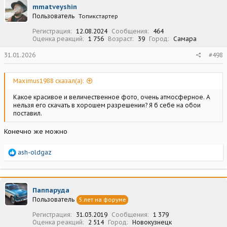
ц
mmatveyshin
и
Пользователь
Топикстартер
и
:
Регистрация
12.08.2024
Сообщения
464
Оценка реакций
1 756
Возраст
39
Город
Самара
31.01.2026
#498
Maximus1988 сказал(а):
Какое красивое и величественное фото, очень атмосферное. А
нельзя его скачать в хорошем разрешении? Я б себе на обои
поставил.
Конечно же можно
Р
ash-oldgaz
е
а
к
ц
Паппаруда
и
Пользователь
5 лет на форуме
и
:
Регистрация
31.03.2019
Сообщения
1 379
Оценка реакций
2 514
Город
Новокузнецк