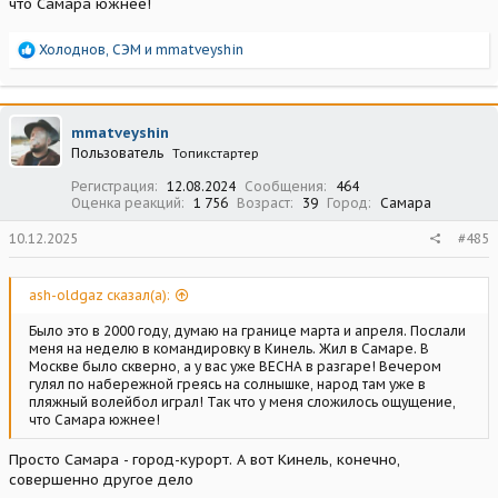
что Самара южнее!
Р
Холоднов
,
СЭМ
и
mmatveyshin
е
а
к
ц
mmatveyshin
и
Пользователь
Топикстартер
и
:
Регистрация
12.08.2024
Сообщения
464
Оценка реакций
1 756
Возраст
39
Город
Самара
10.12.2025
#485
ash-oldgaz сказал(а):
Было это в 2000 году, думаю на границе марта и апреля. Послали
меня на неделю в командировку в Кинель. Жил в Самаре. В
Москве было скверно, а у вас уже ВЕСНА в разгаре! Вечером
гулял по набережной греясь на солнышке, народ там уже в
пляжный волейбол играл! Так что у меня сложилось ощущение,
что Самара южнее!
Просто Самара - город-курорт. А вот Кинель, конечно,
совершенно другое дело