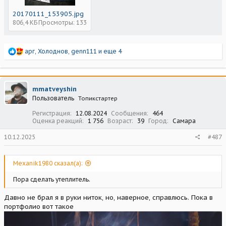
20170111_153905.jpg
806,4 КБ
Просмотры: 133
Р
арг
,
Холоднов
,
genn111
и еще 4
е
а
к
ц
mmatveyshin
и
Пользователь
Топикстартер
и
:
Регистрация
12.08.2024
Сообщения
464
Оценка реакций
1 756
Возраст
39
Город
Самара
10.12.2025
#487
Mexanik1980 сказал(а):
Пора сделать утеплитель.
Давно не брал я в руки ниток, но, наверное, справлюсь. Пока в
портфолио вот такое