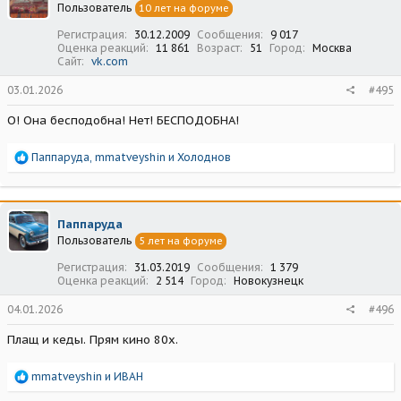
Пользователь
10 лет на форуме
и
:
Регистрация
30.12.2009
Сообщения
9 017
Оценка реакций
11 861
Возраст
51
Город
Москва
Сайт
vk.com
03.01.2026
#495
О! Она бесподобна! Нет! БЕСПОДОБНА!
Р
Паппаруда
,
mmatveyshin
и
Холоднов
е
а
к
ц
Паппаруда
и
Пользователь
5 лет на форуме
и
:
Регистрация
31.03.2019
Сообщения
1 379
Оценка реакций
2 514
Город
Новокузнецк
04.01.2026
#496
Плащ и кеды. Прям кино 80х.
Р
mmatveyshin
и
ИВАН
е