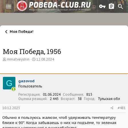
Моя Победа!
Моя Победа, 1956
А
Д
mmatveyshin
12.08.2024
в
а
т
т
о
а
р
н
G
gazovod
т
а
Пользователь
е
ч
м
а
Регистрация
01.06.2024
Сообщения
815
ы
л
Оценка реакций
2 445
Возраст
38
Город
Тульская обл
а
10.12.2025
#481
Обычно я пользуюсь жалюзи, чтоб удерживать температуру
ближе к 90*. Когда забываешь о них на подъёме, то зеленая
лампочка напоминает о раздолбайстве.