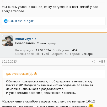
Мы очень условно южнее, езжу регулярно к вам, зимой у вас
всегда теплее
Р
СЭМ
и
ash-oldgaz
е
а
к
ц
mmatveyshin
и
Пользователь
Топикстартер
и
:
Регистрация
12.08.2024
Сообщения
464
Оценка реакций
1 756
Возраст
39
Город
Самара
10.12.2025
#483
gazovod сказал(а):
Обычно я пользуюсь жалюзи, чтоб удерживать температуру
ближе к 90*. Когда забываешь о них на подъёме, то зеленая
лампочка напоминает о раздолбайстве.
И у нас сегодня засолили, видимо всё, до весны.
Жалюзи еще в октябре закрыл, как стало по вечерам 10-12
градусов. Наверное, у меня слишком чистый радиатор