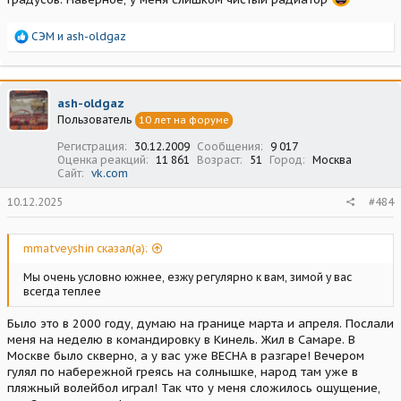
Р
СЭМ
и
ash-oldgaz
е
а
к
ц
ash-oldgaz
и
Пользователь
10 лет на форуме
и
:
Регистрация
30.12.2009
Сообщения
9 017
Оценка реакций
11 861
Возраст
51
Город
Москва
Сайт
vk.com
10.12.2025
#484
mmatveyshin сказал(а):
Мы очень условно южнее, езжу регулярно к вам, зимой у вас
всегда теплее
Было это в 2000 году, думаю на границе марта и апреля. Послали
меня на неделю в командировку в Кинель. Жил в Самаре. В
Москве было скверно, а у вас уже ВЕСНА в разгаре! Вечером
гулял по набережной греясь на солнышке, народ там уже в
пляжный волейбол играл! Так что у меня сложилось ощущение,