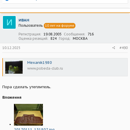
е
а
к
ц
И
ИВАН
и
Пользователь
10 лет на форуме
и
:
Регистрация
19.08.2005
Сообщения
716
Оценка реакций
824
Город
МОСКВА
10.12.2025
#490
Mexanik1980
www.pobeda-club.ru
Пора сделать утеплитель.
Вложения
20170111_151807.jpg