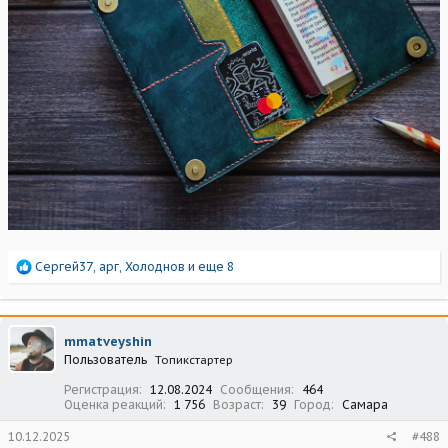
Р
Сергей37
,
арг
,
Холоднов
и еще 8
е
а
к
ц
mmatveyshin
и
Пользователь
Топикстартер
и
:
Регистрация
12.08.2024
Сообщения
464
Оценка реакций
1 756
Возраст
39
Город
Самара
10.12.2025
#488