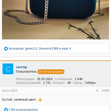
Р
Холоднов
,
genn111
,
Mexanik1980
и еще 4
е
а
к
ц
С
салгир
и
Пользователь
10 лет на форуме
и
:
Регистрация
01.05.2016
Сообщения
1 846
Оценка реакций
1 721
Возраст
66
Город
Сибирь
10.12.2025
#489
Густой, зелёный цвет.
Р
СЭМ
и
mmatveyshin