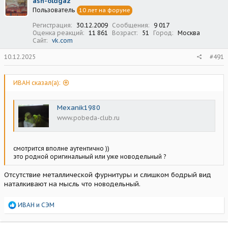
ash-oldgaz
и
Пользователь
10 лет на форуме
и
:
Регистрация
30.12.2009
Сообщения
9 017
Оценка реакций
11 861
Возраст
51
Город
Москва
Сайт
vk.com
10.12.2025
#491
ИВАН сказал(а):
Mexanik1980
www.pobeda-club.ru
смотрится вполне аутентично ))
это родной оригинальный или уже новодельный ?
Отсутствие металлической фурнитуры и слишком бодрый вид
наталкивают на мысль что новодельный.
Р
ИВАН
и
СЭМ
е
а