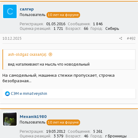
к
ц
С
салгир
и
Пользователь
10 лет на форуме
и
:
Регистрация
01.05.2016
Сообщения
1 846
Оценка реакций
1 721
Возраст
66
Город
Сибирь
10.12.2025
#492
ash-oldgaz сказал(а):
вид наталкивают на мысль что новодельный
На самодельный, машинка стежки пропускает, строчка
безобразная...
Р
СЭМ
и
mmatveyshin
е
а
к
ц
Mexanik1980
и
Пользователь
10 лет на форуме
и
:
Регистрация
19.03.2012
Сообщения
5 261
Оценка реакций
3 379
Возраст
46
Город
г Бронницы