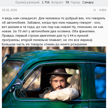
20170111_153532.jpg
Оценка реакций
1 756
Возраст
39
Город
Самара
807,1 КБПросмотры: 4
03.01.2026
#494
А ведь нам семьдесят. Для человека-то добрый век, что говорить
об автомобиле. Забавно, когда про мою машину говорят - ооо,
вот делали в те года, до сих пор как новая! Ну, положим, не как
20170111_153905.jpg
новая. За 70 лет у автомобиля два хозяина. Оба фанатики.
806,4 КБПросмотры: 4
Правда, первый строил двигатели для ту-144 и лунной
программы, второй помельче плавает, но это все лирика)
Большая часть ее товарок сгнили до моего рождения
смотрится вполне аутентично ))
это родной оригинальный или уже новодельный ?