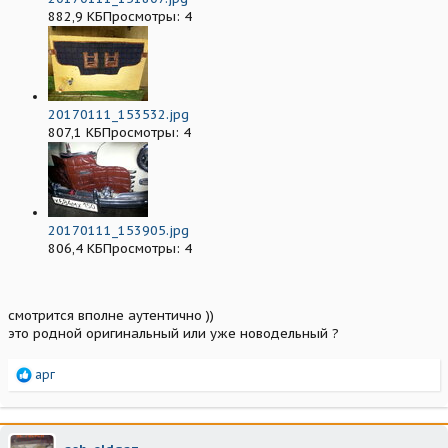
882,9 КБПросмотры: 4
20170111_153532.jpg
807,1 КБПросмотры: 4
20170111_153905.jpg
806,4 КБПросмотры: 4
смотрится вполне аутентично ))
это родной оригинальный или уже новодельный ?
Р
арг
е
а
к
ц