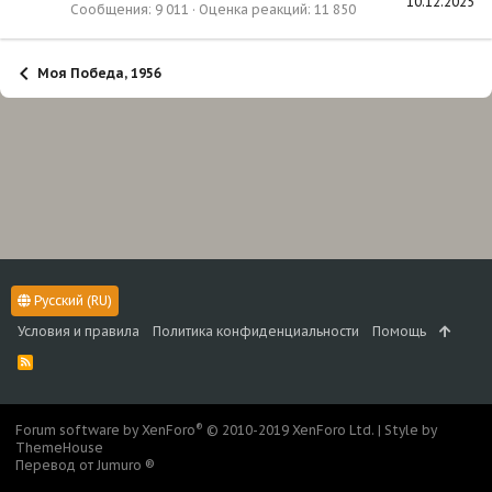
10.12.2025
Сообщения
9 011
Оценка реакций
11 850
Моя Победа, 1956
Русский (RU)
Условия и правила
Политика конфиденциальности
Помощь
R
S
S
®
Forum software by XenForo
© 2010-2019 XenForo Ltd.
|
Style by
ThemeHouse
Перевод от Jumuro ®