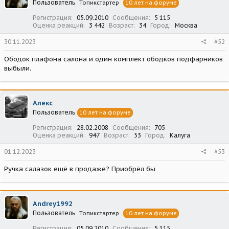
Пользователь
Топикстартер
10 лет на форуме
и
:
Регистрация
05.09.2010
Сообщения
5 115
Оценка реакций
3 442
Возраст
34
Город
Москва
30.11.2023
#52
Ободок плафона салона и один комплект ободков подфарников
выбыли.
Алекс
Пользователь
10 лет на форуме
Регистрация
28.02.2008
Сообщения
705
Оценка реакций
947
Возраст
53
Город
Калуга
01.12.2023
#53
Ручка салазок ещё в продаже? Приобрёл бы
Andrey1992
Пользователь
Топикстартер
10 лет на форуме
Регистрация
05.09.2010
Сообщения
5 115