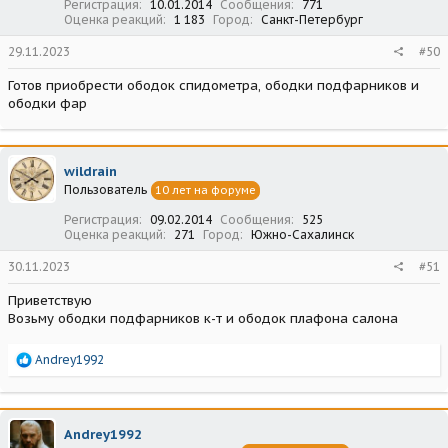
Регистрация
10.01.2014
Сообщения
771
Оценка реакций
1 183
Город
Санкт-Петербург
29.11.2023
#50
Готов приобрести ободок спидометра, ободки подфарников и
ободки фар
wildrain
Пользователь
10 лет на форуме
Регистрация
09.02.2014
Сообщения
525
Оценка реакций
271
Город
Южно-Сахалинск
30.11.2023
#51
Приветствую
Возьму ободки подфарников к-т и ободок плафона салона
Р
Andrey1992
е
а
к
ц
Andrey1992
и