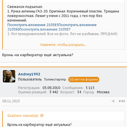
Свежачок подъехал:
1. Ручка антенны ГАЗ-20. Оригинал. Коричневый пластик. Трещина
поверхностная. Лежит у меня с 2011 года, с тех пор без
изменений.
Посмотреть вложение 210585
Посмотреть вложение
210586
Посмотреть вложение 210587
2. Лот прикуривателей. Все на фото. Лот не разбиваю. ПРОДАНО.
3. Карбюратор К-22Е, комплектный. Был снят с моей машины, ибо
Нажмите, чтобы раскрыть...
стал "делать нервы". Протекла прокладка под ГТЖ. Потом был
промыт и перебран, но подвернулся карб с окошком, а этот был
Бронь на карбюратор ещё актуальна?
заброшен в долгий ящик. Жиклеры соответствуют, каноничный
круглый поплавок. Без трещин и закисаний. 5000 за все.
Бронь
Serrgey3.
Посмотреть вложение 210590
Посмотреть вложение
Andrey1992
210591
Посмотреть вложение 210592
Посмотреть вложение
Пользователь
210593
Посмотреть вложение 210594
Топикстартер
10 лет на форуме
Регистрация
05.09.2010
Сообщения
5 115
Оценка реакций
3 442
Возраст
34
Город
Москва
09.11.2023
#44
Gladiuss сказал(а):
Бронь на карбюратор ещё актуальна?