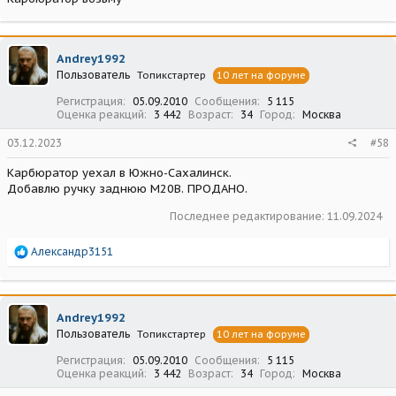
Andrey1992
Пользователь
Топикстартер
10 лет на форуме
Регистрация
05.09.2010
Сообщения
5 115
Оценка реакций
3 442
Возраст
34
Город
Москва
03.12.2023
#58
Карбюратор уехал в Южно-Сахалинск.
Добавлю ручку заднюю М20В. ПРОДАНО.
Последнее редактирование:
11.09.2024
Р
Александр3151
е
а
к
ц
Andrey1992
и
Пользователь
Топикстартер
10 лет на форуме
и
:
Регистрация
05.09.2010
Сообщения
5 115
Оценка реакций
3 442
Возраст
34
Город
Москва