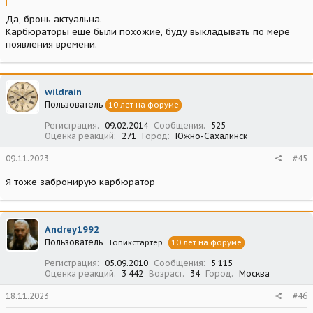
Да, бронь актуальна.
Карбюраторы еще были похожие, буду выкладывать по мере
появления времени.
wildrain
Пользователь
10 лет на форуме
Регистрация
09.02.2014
Сообщения
525
Оценка реакций
271
Город
Южно-Сахалинск
09.11.2023
#45
Я тоже забронирую карбюратор
Andrey1992
Пользователь
Топикстартер
10 лет на форуме
Регистрация
05.09.2010
Сообщения
5 115
Оценка реакций
3 442
Возраст
34
Город
Москва
18.11.2023
#46