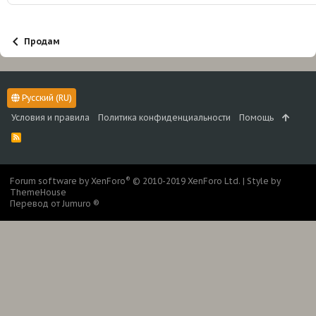
Продам
Русский (RU)
Условия и правила
Политика конфиденциальности
Помощь
R
S
S
®
Forum software by XenForo
© 2010-2019 XenForo Ltd.
|
Style by
ThemeHouse
Перевод от Jumuro ®