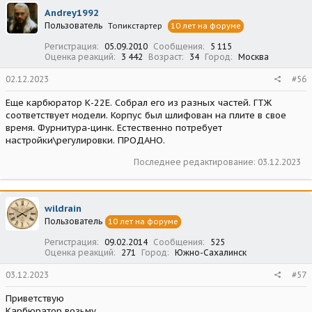
Andrey1992
Пользователь
Топикстартер
10 лет на форуме
Регистрация
05.09.2010
Сообщения
5 115
Оценка реакций
3 442
Возраст
34
Город
Москва
02.12.2023
#56
Еще карбюратор К-22Е. Собрал его из разных частей. ГТЖ
соответствует модели. Корпус был шлифован на плите в свое
время. Фурнитура-цинк. Естественно потребует
настройки\регулировки. ПРОДАНО.
Последнее редактирование:
03.12.2023
wildrain
Пользователь
10 лет на форуме
Регистрация
09.02.2014
Сообщения
525
Оценка реакций
271
Город
Южно-Сахалинск
03.12.2023
#57
Приветствую
Карбюратор возьму