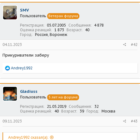
SMV
Пользователь
Ветеран форума
Регистрация
05.07.2005
Сообщения
4 878
Оценка реакций
1 873
Возраст
40
Город
Россия, Воронеж
04.11.2023
#42
Прикуриватели заберу
Р
Andrey1992
е
а
к
ц
Gladiuss
и
Пользователь
5 лет на форуме
и
:
Регистрация
21.05.2019
Сообщения
32
Оценка реакций
40
Возраст
39
Город
Москва
09.11.2023
#43
Andrey1992 сказал(а):