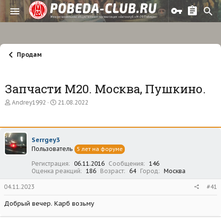
Продам
Запчасти М20. Москва, Пушкино.
А
Д
Andrey1992
21.08.2022
в
а
т
т
о
а
р
н
Serrgey3
т
а
Пользователь
е
ч
5 лет на форуме
м
а
Регистрация
06.11.2016
Сообщения
146
ы
л
Оценка реакций
186
Возраст
64
Город
Москва
а
04.11.2023
#41
Добрый вечер. Карб возьму