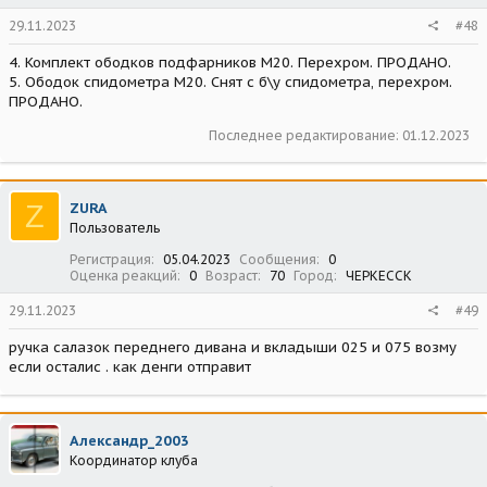
29.11.2023
#48
4. Комплект ободков подфарников М20. Перехром. ПРОДАНО.
5. Ободок спидометра М20. Снят с б\у спидометра, перехром.
ПРОДАНО.
Последнее редактирование:
01.12.2023
Z
ZURA
Пользователь
Регистрация
05.04.2023
Сообщения
0
Оценка реакций
0
Возраст
70
Город
ЧЕРКЕССК
29.11.2023
#49
ручка салазок переднего дивана и вкладыши 025 и 075 возму
если осталис . как денги отправит
Александр_2003
Координатор клуба